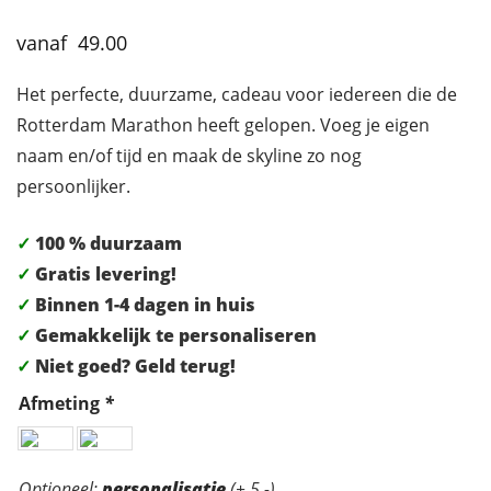
49.00
Het perfecte, duurzame, cadeau voor iedereen die de
Rotterdam Marathon heeft gelopen. Voeg je eigen
naam en/of tijd en maak de skyline zo nog
persoonlijker.
✓
100 % duurzaam
✓
Gratis levering!
✓
Binnen 1-4 dagen in huis
✓
Gemakkelijk te personaliseren
✓
Niet goed? Geld terug!
Afmeting
*
Personalisatie:
Optioneel:
personalisatie
(+ 5,-)