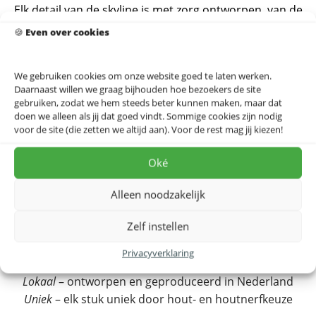
Elk detail van de skyline is met zorg ontworpen, van de
kenmerkende Erasmusbrug tot de iconische Euromast.
🍪
Even over cookies
Of je nu een liefhebber bent van architectuur, een
trotse Rotterdammer,
We gebruiken cookies om onze website goed te laten werken.
of op zoek bent naar een uniek cadeau, onze houten
Daarnaast willen we graag bijhouden hoe bezoekers de site
skyline zal zeker indruk maken.
gebruiken, zodat we hem steeds beter kunnen maken, maar dat
doen we alleen als jij dat goed vindt. Sommige cookies zijn nodig
De skylines worden geleverd in een stevige, platte
voor de site (die zetten we altijd aan). Voor de rest mag jij kiezen!
verpakking.
Oké
Verkrijgbaar in 2 formaten:
70 x 14 cm
Alleen noodzakelijk
100 x 20 cm
Zelf instellen
Waarom kiezen voor deze skyline?’
Privacyverklaring
Milieuvriendelijk
– FSC/PEFC gecertificeerd
Lokaal
– ontworpen en geproduceerd in Nederland
Uniek
– elk stuk uniek door hout- en houtnerfkeuze