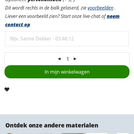
Dit wordt rechts in de balk gelaserd, zie
voorbeelden
.
Liever een voorbeeld zien? Start onze live-chat of
neem
contact op
In mijn winkelwagen
Ako
Ontdek onze andere materialen
st
wandp