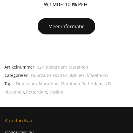
Wit MDF: 100% PEFC
Meer informatie
Artikelnummer:
024_Rotterdam_Marathon
Categorieën:
Duurzame Houten Skylines
,
Marathons
Tags:
Duurzaam
,
Marathon
,
Marathon Rotterdam
,
NN
Marathon
,
Rotterdam
,
Skyline
Kunst in Kaart
Schaperlaan 20