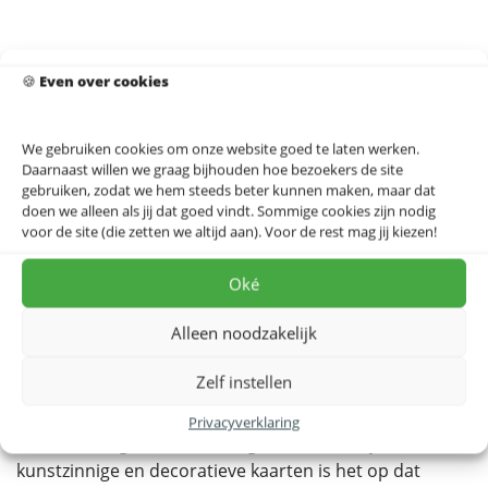
Kunst in Kaart
🍪
Even over cookies
Je favoriete vakantiebestemming, de stad waar je
We gebruiken cookies om onze website goed te laten werken.
verliefd op bent, waar je kinderen geboren zijn of dat
Daarnaast willen we graag bijhouden hoe bezoekers de site
land met een speciale herinnering.. wij ontwerpen
gebruiken, zodat we hem steeds beter kunnen maken, maar dat
(gratis) je favoriete herinnering zodat je deze elke dag
doen we alleen als jij dat goed vindt. Sommige cookies zijn nodig
voor de site (die zetten we altijd aan). Voor de rest mag jij kiezen!
kunt herbeleven!
Oké
De start
Alleen noodzakelijk
In het najaar van 2014 ontwikkelde Jorick van Raalten
zijn eerste kaart in opdracht voor de Hogeschool
Zelf instellen
Utrecht. Het afstudeerproject, met de gelijknamige
titel: Kunst in Kaart, richtte zich op de kunstzinnige kant
Privacyverklaring
van de cartografie. Waar de geschiedenis rijk is aan
kunstzinnige en decoratieve kaarten is het op dat