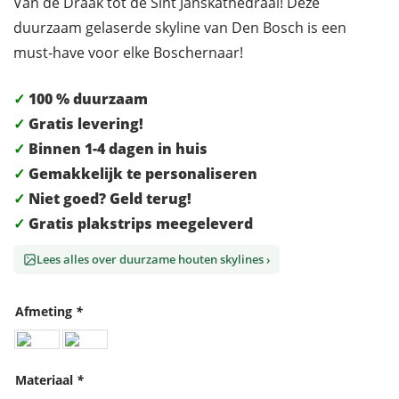
Van de Draak tot de Sint Janskathedraal! Deze
duurzaam gelaserde skyline van Den Bosch is een
must-have voor elke Boschernaar!
✓
100 % duurzaam
✓
Gratis levering!
✓
Binnen 1-4 dagen in huis
✓
Gemakkelijk te personaliseren
✓
Niet goed? Geld terug!
✓
Gratis plakstrips meegeleverd
Lees alles over duurzame houten skylines ›
Afmeting
*
Materiaal
*