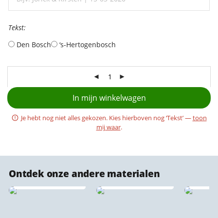
Tekst:
Tekst:
Den Bosch
‘s-Hertogenbosch
In mijn winkelwagen
Je hebt nog niet alles gekozen. Kies hierboven nog ‘Tekst’ —
toon
mij waar
.
Ontdek onze andere materialen
Forex stadsprints
Stadsprint puzzels
Plexigl