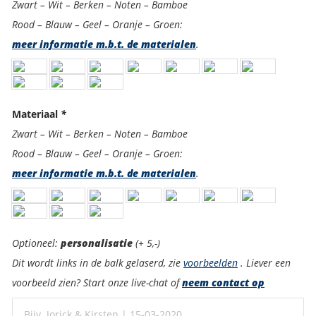
Zwart – Wit – Berken – Noten – Bamboe
Rood – Blauw – Geel – Oranje – Groen:
meer informatie m.b.t. de materialen
.
Materiaal
*
Zwart – Wit – Berken – Noten – Bamboe
Rood – Blauw – Geel – Oranje – Groen:
meer informatie m.b.t. de materialen
.
Personalisatie:
Optioneel:
personalisatie
(+ 5,-)
Dit wordt links in de balk gelaserd, zie
voorbeelden
. Liever een
voorbeeld zien? Start onze live-chat of
neem contact op