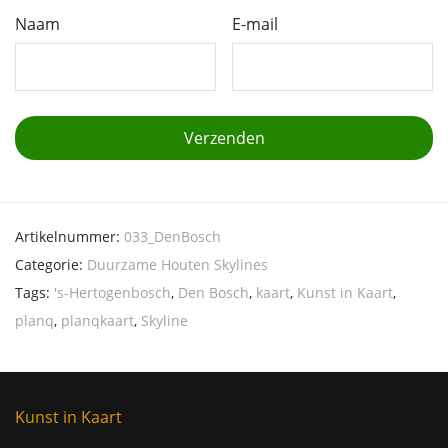
Naam
E-mail
Artikelnummer:
033_DenBosch
Categorie:
Duurzame Houten Skylines
Tags:
's-Hertogenbosch
,
Den Bosch
,
kaart
,
Kunst in Kaart
,
planq
,
planqkaart
,
Skyline
Kunst in Kaart