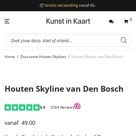
📦
Gratis verzending
vanaf 45,-
0
Producten
zoeken
Home
/
Duurzame Houten Skylines
/
Houten Skyline van Den Bosch
Houten Skyline van Den Bosch
49.00