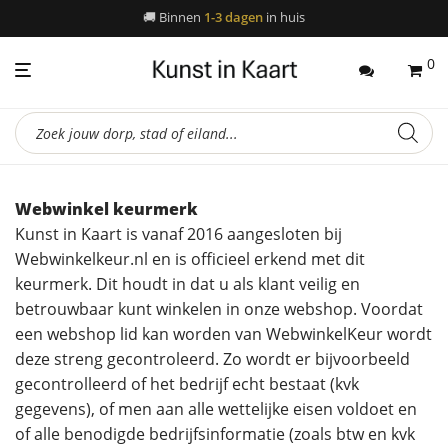
📦
🚚
Binnen
Gratis verzending
1-3 dagen
in huis
vanaf 45,-
0
Producten
zoeken
Webwinkel keurmerk
Kunst in Kaart is vanaf 2016 aangesloten bij
Webwinkelkeur.nl en is officieel erkend met dit
keurmerk. Dit houdt in dat u als klant veilig en
betrouwbaar kunt winkelen in onze webshop. Voordat
een webshop lid kan worden van WebwinkelKeur wordt
deze streng gecontroleerd. Zo wordt er bijvoorbeeld
gecontrolleerd of het bedrijf echt bestaat (kvk
gegevens), of men aan alle wettelijke eisen voldoet en
of alle benodigde bedrijfsinformatie (zoals btw en kvk