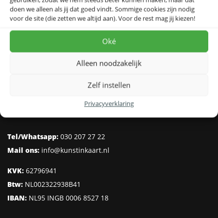
doen we alleen als jij dat goed vindt. Sommige cookies zijn nodig
voor de site (die zetten we altijd aan). Voor de rest mag jij kiezen!
Oké
Alleen noodzakelijk
Kunst in Kaart
Schaperlaan 20
Zelf instellen
3705 KH Zeist
Privacyverklaring
Nederland
Tel/Whatsapp:
030 207 27 22
Mail ons:
info@kunstinkaart.nl
KVK:
62796941
Btw:
NL002322938B41
IBAN:
NL95 INGB 0006 8527 18