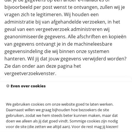
bijvoorbeeld per post wenst te ontvangen, zullen wij je
vragen zich te legitimeren. Wij houden een
administratie bij van afgehandelde verzoeken, in het
geval van een vergeetverzoek administreren wij
geanonimiseerde gegevens. Alle afschriften en kopieën
van gegevens ontvangt je in de machineleesbare
gegevensindeling die wij binnen onze systemen
hanteren. Wil jij dat jouw gegevens verwijderd worden?
Zie dan onder aan deze pagina het
vergeetverzoekvenster.
🍪
Even over cookies
je heeft te allen tijde het recht om een klacht in te
dienen bij de Autoriteit Persoonsgegevens als je
vermoedt dat wij jouw persoonsgegevens op een
We gebruiken cookies om onze website goed te laten werken.
verkeerde manier gebruiken.
Daarnaast willen we graag bijhouden hoe bezoekers de site
gebruiken, zodat we hem steeds beter kunnen maken, maar dat
doen we alleen als jij dat goed vindt. Sommige cookies zijn nodig
Inzagerecht
voor de site (die zetten we altijd aan). Voor de rest mag jij kiezen!
U heeft altijd het recht om de gegevens die wij (laten)