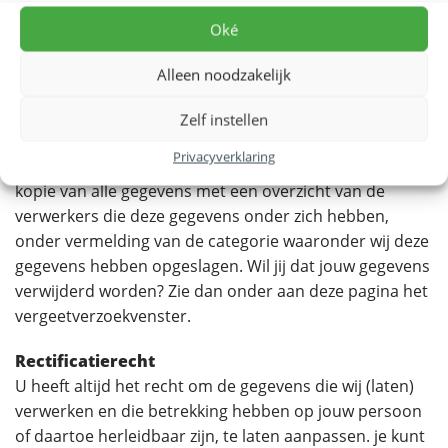
verwerken en die betrekking hebben op jouw persoon
Oké
of daartoe herleidbaar zijn, in te zien. je kunt een
verzoek met die strekking doen aan onze
Alleen noodzakelijk
contactpersoon voor privacyzaken. je ontvangt dan
binnen 30 dagen een reactie op jouw verzoek. Als jouw
Zelf instellen
verzoek wordt ingewilligd
Privacyverklaring
sturen wij je op het bij ons bekende e-mailadres een
kopie van alle gegevens met een overzicht van de
verwerkers die deze gegevens onder zich hebben,
onder vermelding van de categorie waaronder wij deze
gegevens hebben opgeslagen. Wil jij dat jouw gegevens
verwijderd worden? Zie dan onder aan deze pagina het
vergeetverzoekvenster.
Rectificatierecht
U heeft altijd het recht om de gegevens die wij (laten)
verwerken en die betrekking hebben op jouw persoon
of daartoe herleidbaar zijn, te laten aanpassen. je kunt