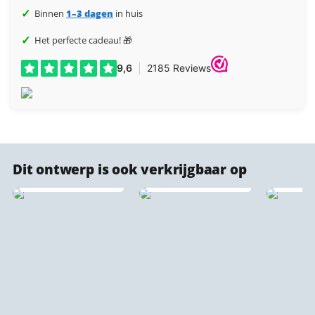
✓
Binnen
1–3 dagen
in huis
✓
Het perfecte cadeau! 🎁
Ako
Dit ontwerp is ook verkrijgbaar op
st
Stadsprint puzzels
Kurk stadsprints ♻️
wandp