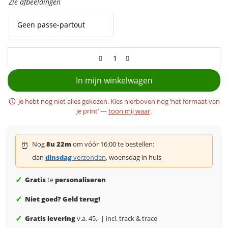
Zie afbeeldingen
In mijn winkelwagen
Je hebt nog niet alles gekozen. Kies hierboven nog ‘het formaat van
je print’ —
toon mij waar
.
Nog
8u 22m
om vóór 16:00 te bestellen:
⏰
dan
dinsdag
verzonden
, woensdag in huis
✓
Gratis
te
personaliseren
✓
Niet goed? Geld terug!
✓
Gratis levering
v.a. 45,- | incl. track & trace