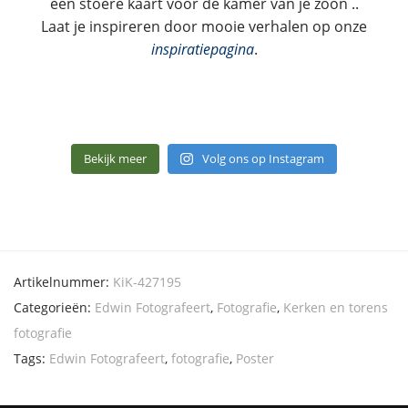
een stoere kaart voor de kamer van je zoon ..
Laat je inspireren door mooie verhalen op onze
inspiratiepagina
.
Bekijk meer
Volg ons op Instagram
Artikelnummer:
KiK-427195
Categorieën:
Edwin Fotografeert
,
Fotografie
,
Kerken en torens
fotografie
Tags:
Edwin Fotografeert
,
fotografie
,
Poster