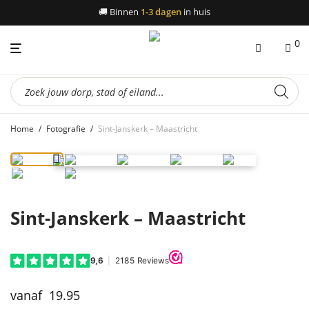
🚚
Binnen
1-3 dagen
in huis
0
Producten
zoeken
Home
/
Fotografie
/
Sint-Janskerk – Maastricht
Sint-Janskerk – Maastricht
19.95