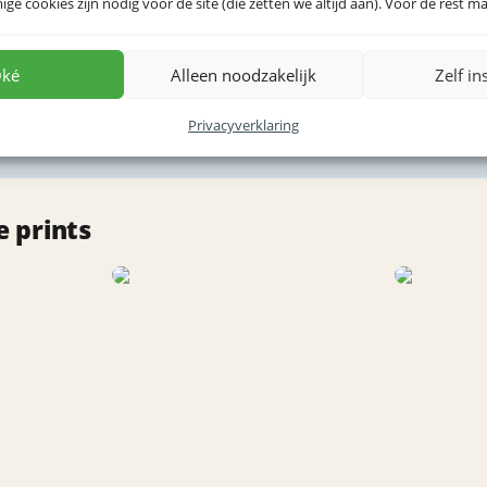
e cookies zijn nodig voor de site (die zetten we altijd aan). Voor de rest mag
ké
Alleen noodzakelijk
Zelf in
Privacyverklaring
 prints