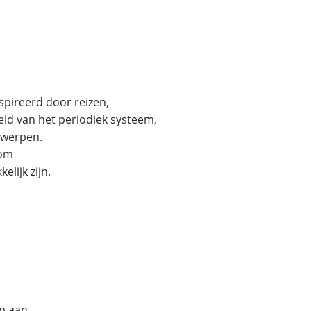
spireerd door reizen,
eid van het periodiek systeem,
twerpen.
 om
elijk zijn.
p aan.