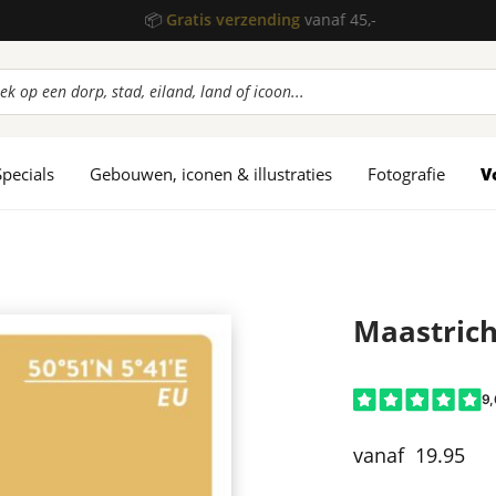
📦
Gratis verzending
vanaf 45,-
ucten
en
Specials
Gebouwen, iconen & illustraties
Fotografie
V
Maastrich
19.95