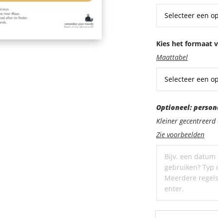
Kies het formaat v
Maattabel
Optioneel:
Optioneel: person
personaliseer
Kleiner gecentreer
met
Zie voorbeelden
een
ondertitel