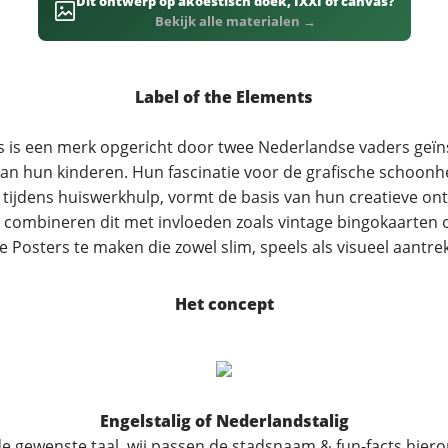
Dit ontwerp op akoestisch doek, IXXI of canvas?
Bekijk alle materialen →
Label of the Elements
s is een merk opgericht door twee Nederlandse vaders geïn
an hun kinderen. Hun fascinatie voor de grafische schoonh
 tijdens huiswerkhulp, vormt de basis van hun creatieve on
 combineren dit met invloeden zoals vintage bingokaarten
 Posters te maken die zowel slim, speels als visueel aantrekk
Het concept
Engelstalig of Nederlandstalig
de gewenste taal, wij passen de stadsnaam & fun-facts hiero