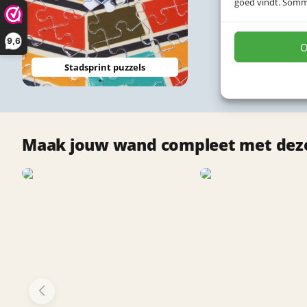
goed vindt. Sommig
9,6
O
Stadsprint puzzels
Maak jouw wand compleet met deze