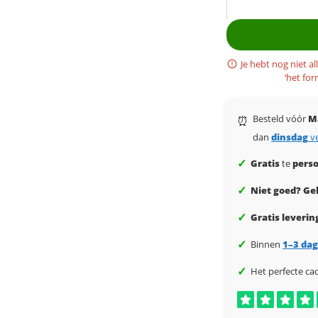
Je hebt nog niet al
‘het for
Besteld vóór
M
⏰
dan
dinsdag
v
✓
Gratis
te
perso
✓
Niet goed? Gel
✓
Gratis leverin
✓
Binnen
1–3 da
✓
Het perfecte ca