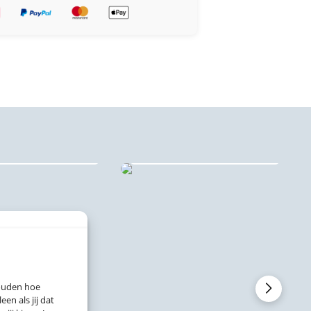
ex stadsprints
Dibond stadsprints
houden hoe
n als jij dat