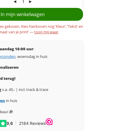
In mijn winkelwagen
les gekozen. Kies hierboven nog ‘Kleur’, ‘Tekst’ en
maat van je print’ —
toon mij waar
.
aandag 16:00 uur
:
erzonden
, woensdag in huis
naliseren
d terug!
g
v.a. 45,- | incl. track & trace
gen
in huis
deau! 🎁