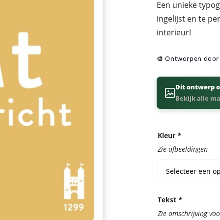
Een unieke typogr
ingelijst en te p
interieur!
🎨
Ontworpen doo
Dit ontwerp o
Bekijk alle m
Kleur
*
Zie afbeeldingen
Tekst
*
Zie omschrijving vo