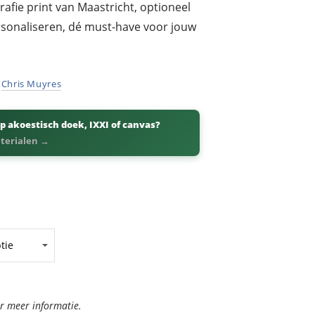
afie print van Maastricht, optioneel
ersonaliseren, dé must-have voor jouw
r
Chris Muyres
p akoestisch doek, IXXI of canvas?
aterialen →
or meer informatie.