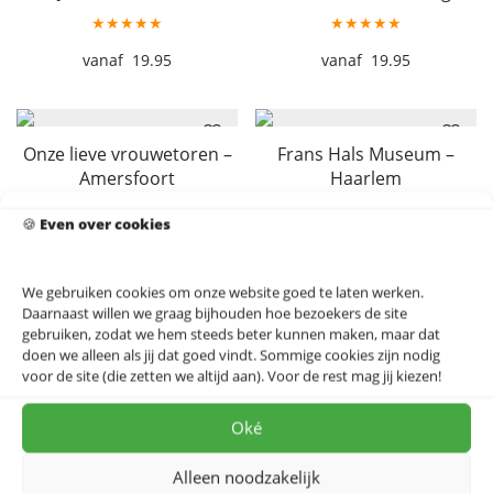
★★★★★
★★★★★
19.95
19.95
Onze lieve vrouwetoren –
Frans Hals Museum –
Amersfoort
Haarlem
★★★★★
★★★★★
🍪
Even over cookies
19.95
19.95
We gebruiken cookies om onze website goed te laten werken.
Daarnaast willen we graag bijhouden hoe bezoekers de site
gebruiken, zodat we hem steeds beter kunnen maken, maar dat
Sint Bavokerk – Haarlem
Side by Side – Almere
doen we alleen als jij dat goed vindt. Sommige cookies zijn nodig
★★★★★
★★★★★
voor de site (die zetten we altijd aan). Voor de rest mag jij kiezen!
19.95
19.95
Oké
Alleen noodzakelijk