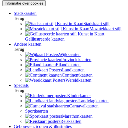
Informatie over cookies
Stadskaarten
Terug
Stadskaart stijl
Mozaïekkaart stijl
Geïllustreerde kaarten
Andere kaarten
Terug
Wijkkaarten
Provinciekaarten
Eilandkaarten
Landkaarten
Continentkaarten
Wereldkaarten
Specials
Terug
Kinderkamer
Landvlagkaarten
Carnavalkaarten
Sportkaarten
Marathonkaarten
Reiskaarten
Gebouwen, iconen & illustraties