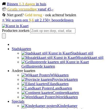
🚚
Binnen
1-3 dagen
in huis
📦
Gratis verzending
vanaf 45,-
🔄 Niet goed?
Geld terug
· ook achteraf betalen
⭐ We scoren een
9,6
uit 2.150+ beoordelingen
Producten zoeken
Stadskaarten
Stadskaart stijl
Mozaïekkaart stijl
Geïllustreerde kaarten
Andere kaarten
Wijkkaarten
Provinciekaarten
Eilandkaarten
Landkaarten
Continentkaarten
Wereldkaarten
Specials
Kinderkamer