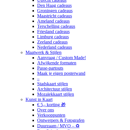
Utrecht cadeaus
Den Haag cadeaus
Groningen cadeaus
Maastricht cadeaus
Ameland cadeaus
Terschelling cadeaus
Friesland cadeaus
Limburg cadeaus
Zeeland cadeaus
Nederland cadeaus
Maatwerk & Stijlen
Aanvraag / Custom Made!
Afwijkende formaten
Passe-partouts
Maak je eigen posterwand
–
Stadskaart stijlen
Architectuur stijlen
Mozaïekkaart stijlen
Kunst in Kaart
€ 5,- korting 🎁
Over ons
Verkooppunten
Ontwerpers & Fotografen
Duurzaam / MVO – ♻️