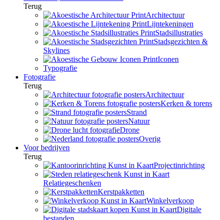
Terug
Architectuur
Lijntekeningen
Stadsillustraties
Stadsgezichten &
Skylines
Iconen
Typografie
Fotografie
Terug
Architectuur
Kerken & torens
Strand
Natuur
Drone
Overig
Voor bedrijven
Terug
Projectinrichting
Relatiegeschenken
Kerstpakketten
Winkelverkoop
Digitale
bestanden