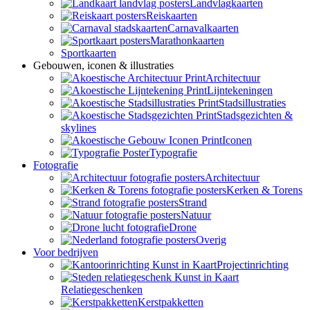
Landvlagkaarten
Reiskaarten
Carnavalkaarten
Marathonkaarten
Sportkaarten
Gebouwen, iconen & illustraties
Architectuur
Lijntekeningen
Stadsillustraties
Stadsgezichten &
skylines
Iconen
Typografie
Fotografie
Architectuur
Kerken & Torens
Strand
Natuur
Drone
Overig
Voor bedrijven
Projectinrichting
Relatiegeschenken
Kerstpakketten