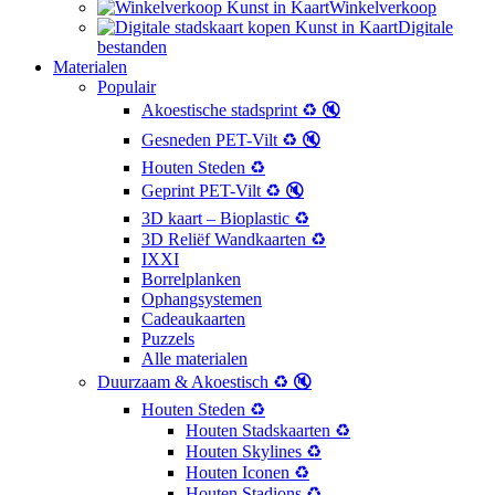
Winkelverkoop
Digitale
bestanden
Materialen
Populair
Akoestische stadsprint ♻️ 🔇
Gesneden PET-Vilt ♻️ 🔇
Houten Steden ♻️
Geprint PET-Vilt ♻️ 🔇
3D kaart – Bioplastic ♻️
3D Reliëf Wandkaarten ♻️
IXXI
Borrelplanken
Ophangsystemen
Cadeaukaarten
Puzzels
Alle materialen
Duurzaam & Akoestisch ♻️ 🔇
Houten Steden ♻️
Houten Stadskaarten ♻️
Houten Skylines ♻️
Houten Iconen ♻️
Houten Stadions ♻️