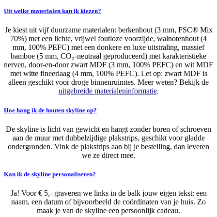
Uit welke materialen kan ik kiezen?
Je kiest uit vijf duurzame materialen: berkenhout (3 mm, FSC® Mix
70%) met een lichte, vrijwel foutloze voorzijde, walnotenhout (4
mm, 100% PEFC) met een donkere en luxe uitstraling, massief
bamboe (5 mm, CO₂-neutraal geproduceerd) met karakteristieke
nerven, door-en-door zwart MDF (3 mm, 100% PEFC) en wit MDF
met witte fineerlaag (4 mm, 100% PEFC). Let op: zwart MDF is
alleen geschikt voor droge binnenruimtes. Meer weten? Bekijk de
uitgebreide materialeninformatie
.
Hoe hang ik de houten skyline op?
De skyline is licht van gewicht en hangt zonder boren of schroeven
aan de muur met dubbelzijdige plakstrips, geschikt voor gladde
ondergronden. Vink de plakstrips aan bij je bestelling, dan leveren
we ze direct mee.
Kan ik de skyline personaliseren?
Ja! Voor € 5,- graveren we links in de balk jouw eigen tekst: een
naam, een datum of bijvoorbeeld de coördinaten van je huis. Zo
maak je van de skyline een persoonlijk cadeau.