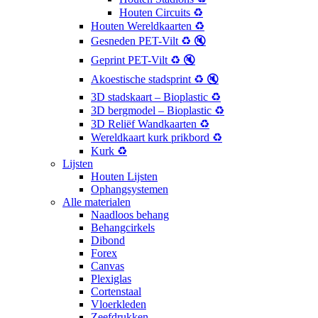
Houten Circuits ♻️
Houten Wereldkaarten ♻️
Gesneden PET-Vilt ♻️ 🔇
Geprint PET-Vilt ♻️ 🔇
Akoestische stadsprint ♻️ 🔇
3D stadskaart – Bioplastic ♻️
3D bergmodel – Bioplastic ♻️
3D Reliëf Wandkaarten ♻️
Wereldkaart kurk prikbord ♻️
Kurk ♻️
Lijsten
Houten Lijsten
Ophangsystemen
Alle materialen
Naadloos behang
Behangcirkels
Dibond
Forex
Canvas
Plexiglas
Cortenstaal
Vloerkleden
Zeefdrukken