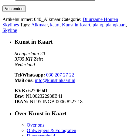
Artikelnummer:
040_Alkmaar
Categorie:
Duurzame Houten
Skylines
Tags:
Alkmaar
,
kaart
,
Kunst in Kaart
,
planq
,
planqkaart
,
Skyline
Kunst in Kaart
Schaperlaan 20
3705 KH Zeist
Nederland
Tel/Whatsapp:
030 207 27 22
Mail ons:
info@kunstinkaart.nl
KVK:
62796941
Btw:
NL002322938B41
IBAN:
NL95 INGB 0006 8527 18
Over Kunst in Kaart
Over ons
Ontwerpers & Fotografen
Duurzaamheid