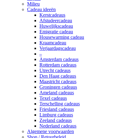
Milieu
Cadeau ideeën
Kerstcadeaus
Afstudeercadeau
Huwelijkscadeau
Emigratie cadeau
Housewarming cadeau
Kraamcadeau
Verjaardagscadeau
–
Amsterdam cadeaus
Rotterdam cadeaus
Utrecht cadeaus
Den Haag cadeaus
Maastricht cadeaus
Groningen cadeaus
Ameland cadeaus
Texel cadeaus
Terschelling cadeaus
Friesland cadeaus
Limburg cadeaus
Zeeland cadeaus
Nederland cadeaus
Algemene voorwaarden
Shop / Retourbeleid