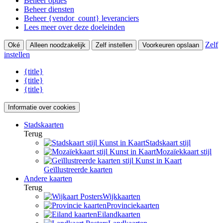
Beheer opties
Beheer diensten
Beheer {vendor_count} leveranciers
Lees meer over deze doeleinden
Zelf
Oké
Alleen noodzakelijk
Zelf instellen
Voorkeuren opslaan
instellen
{title}
{title}
{title}
Informatie over cookies
Stadskaarten
Terug
Stadskaart stijl
Mozaïekkaart stijl
Geïllustreerde kaarten
Andere kaarten
Terug
Wijkkaarten
Provinciekaarten
Eilandkaarten