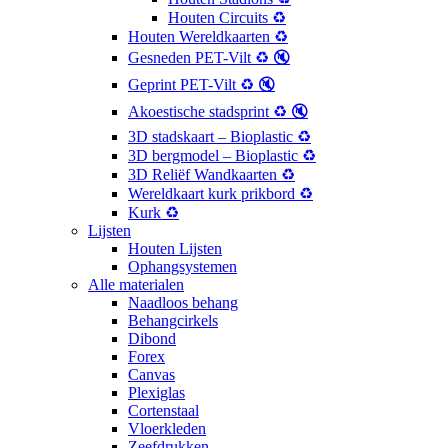
Houten Circuits ♻️
Houten Wereldkaarten ♻️
Gesneden PET-Vilt ♻️ 🔇
Geprint PET-Vilt ♻️ 🔇
Akoestische stadsprint ♻️ 🔇
3D stadskaart – Bioplastic ♻️
3D bergmodel – Bioplastic ♻️
3D Reliëf Wandkaarten ♻️
Wereldkaart kurk prikbord ♻️
Kurk ♻️
Lijsten
Houten Lijsten
Ophangsystemen
Alle materialen
Naadloos behang
Behangcirkels
Dibond
Forex
Canvas
Plexiglas
Cortenstaal
Vloerkleden
Zeefdrukken