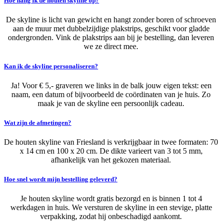
Hoe hang ik de houten skyline op?
De skyline is licht van gewicht en hangt zonder boren of schroeven
aan de muur met dubbelzijdige plakstrips, geschikt voor gladde
ondergronden. Vink de plakstrips aan bij je bestelling, dan leveren
we ze direct mee.
Kan ik de skyline personaliseren?
Ja! Voor € 5,- graveren we links in de balk jouw eigen tekst: een
naam, een datum of bijvoorbeeld de coördinaten van je huis. Zo
maak je van de skyline een persoonlijk cadeau.
Wat zijn de afmetingen?
De houten skyline van Friesland is verkrijgbaar in twee formaten: 70
x 14 cm en 100 x 20 cm. De dikte varieert van 3 tot 5 mm,
afhankelijk van het gekozen materiaal.
Hoe snel wordt mijn bestelling geleverd?
Je houten skyline wordt gratis bezorgd en is binnen 1 tot 4
werkdagen in huis. We versturen de skyline in een stevige, platte
verpakking, zodat hij onbeschadigd aankomt.