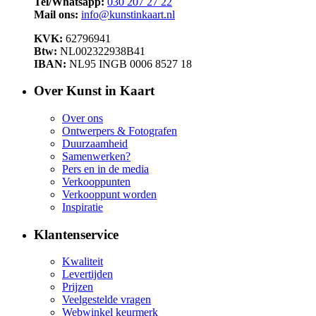
Tel/Whatsapp:
030 207 27 22
Mail ons:
info@kunstinkaart.nl
KVK:
62796941
Btw:
NL002322938B41
IBAN:
NL95 INGB 0006 8527 18
Over Kunst in Kaart
Over ons
Ontwerpers & Fotografen
Duurzaamheid
Samenwerken?
Pers en in de media
Verkooppunten
Verkooppunt worden
Inspiratie
Klantenservice
Kwaliteit
Levertijden
Prijzen
Veelgestelde vragen
Webwinkel keurmerk