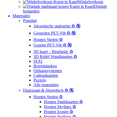
Winkelverkoop
Digitale
bestanden
Materialen
Populair
Akoestische stadsprint ♻️ 🔇
Gesneden PET-Vilt ♻️ 🔇
Houten Steden ♻️
Geprint PET-Vilt ♻️ 🔇
3D kaart – Bioplastic ♻️
3D Reliëf Wandkaarten ♻️
IXXI
Borrelplanken
Ophangsystemen
Cadeaukaarten
Puzzels
Alle materialen
Duurzaam & Akoestisch ♻️ 🔇
Houten Steden ♻️
Houten Stadskaarten ♻️
Houten Skylines ♻️
Houten Iconen ♻️
Houten Stadions ♻️