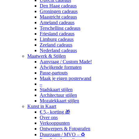
Utrecht cadeaus
Den Haag cadeaus
Groningen cadeaus
Maastricht cadeaus
Ameland cadeaus
Terschelling cadeaus
Friesland cadeaus
Limburg cadeaus
Zeeland cadeaus
Nederland cadeaus
Maatwerk & Stijlen
Aanvraag / Custom Made!
Afwijkende formaten
Passe-partouts
Maak je eigen posterwand
–
Stadskaart stijlen
Architectuur stijlen
Mozaïekkaart stijlen
Kunst in Kaart
€ 5,- korting 🎁
Over ons
Verkooppunten
Ontwerpers & Fotografen
Duurzaam / MVO – ♻️