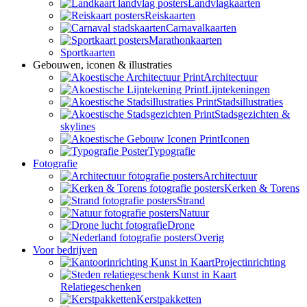
Landvlagkaarten
Reiskaarten
Carnavalkaarten
Marathonkaarten
Sportkaarten
Gebouwen, iconen & illustraties
Architectuur
Lijntekeningen
Stadsillustraties
Stadsgezichten &
skylines
Iconen
Typografie
Fotografie
Architectuur
Kerken & Torens
Strand
Natuur
Drone
Overig
Voor bedrijven
Projectinrichting
Relatiegeschenken
Kerstpakketten