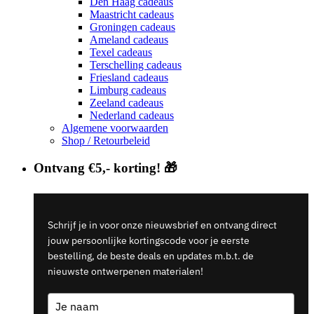
Den Haag cadeaus
Maastricht cadeaus
Groningen cadeaus
Ameland cadeaus
Texel cadeaus
Terschelling cadeaus
Friesland cadeaus
Limburg cadeaus
Zeeland cadeaus
Nederland cadeaus
Algemene voorwaarden
Shop / Retourbeleid
Ontvang €5,- korting! 🎁
Schrijf je in voor onze nieuwsbrief en ontvang direct
jouw persoonlijke kortingscode voor je eerste
bestelling, de beste deals en updates m.b.t. de
nieuwste ontwerpenen materialen!