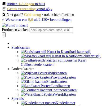
🚚
Binnen
1-3 dagen
in huis
📦
Gratis verzending
vanaf 45,-
🔄 Niet goed?
Geld terug
· ook achteraf betalen
⭐ We scoren een
9,6
uit 2.150+ beoordelingen
Producten zoeken
Stadskaarten
Stadskaart stijl
Mozaïekkaart stijl
Geïllustreerde kaarten
Andere kaarten
Wijkkaarten
Provinciekaarten
Eilandkaarten
Landkaarten
Continentkaarten
Wereldkaarten
Specials
Kinderkamer