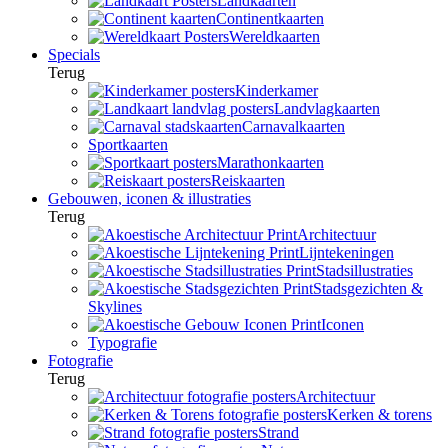
Landkaarten
Continentkaarten
Wereldkaarten
Specials
Terug
Kinderkamer
Landvlagkaarten
Carnavalkaarten
Sportkaarten
Marathonkaarten
Reiskaarten
Gebouwen, iconen & illustraties
Terug
Architectuur
Lijntekeningen
Stadsillustraties
Stadsgezichten &
Skylines
Iconen
Typografie
Fotografie
Terug
Architectuur
Kerken & torens
Strand