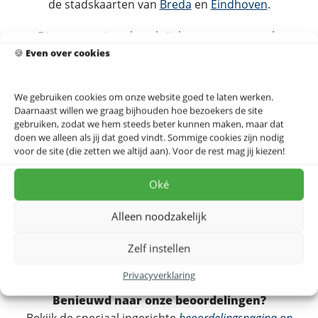
de stadskaarten van
Breda
en
Eindhoven
.
Dit ontwerp is ook verkrijgbaar op
canvas
, als
🍪
wandpaneel van
Even over cookies
IXXI
of als
akoestisch doek
dat ook de
akoestiek verbetert. Een mooi en persoonlijk cadeau
voor iemand die Tilburg een warm hart toedraagt.
We gebruiken cookies om onze website goed te laten werken.
Bekijk alle kleurstijlen op de
Tilburg stadskaart posters
Daarnaast willen we graag bijhouden hoe bezoekers de site
gebruiken, zodat we hem steeds beter kunnen maken, maar dat
pagina
.
doen we alleen als jij dat goed vindt. Sommige cookies zijn nodig
voor de site (die zetten we altijd aan). Voor de rest mag jij kiezen!
Dit ontwerp op akoestisch doek, IXXI of canvas?
Bekijk alle materialen →
Oké
Alleen noodzakelijk
Zelf instellen
Op zoek naar een extra lijst?
Bestel hier
Privacyverklaring
Benieuwd naar onze beoordelingen?