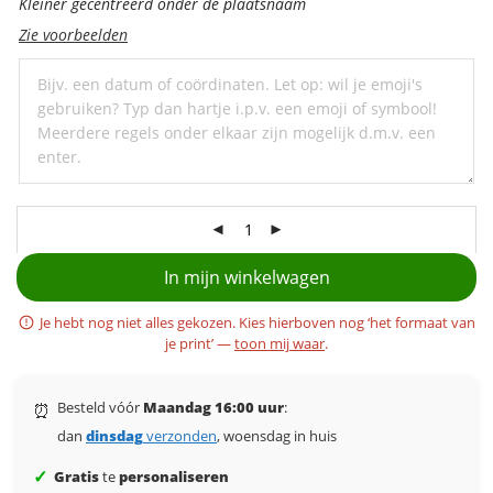
personaliseer
Kleiner gecentreerd onder de plaatsnaam
met
Zie voorbeelden
een
ondertitel
In mijn winkelwagen
Je hebt nog niet alles gekozen. Kies hierboven nog ‘het formaat van
je print’ —
toon mij waar
.
Besteld vóór
Maandag 16:00 uur
:
⏰
dan
dinsdag
verzonden
, woensdag in huis
✓
Gratis
te
personaliseren