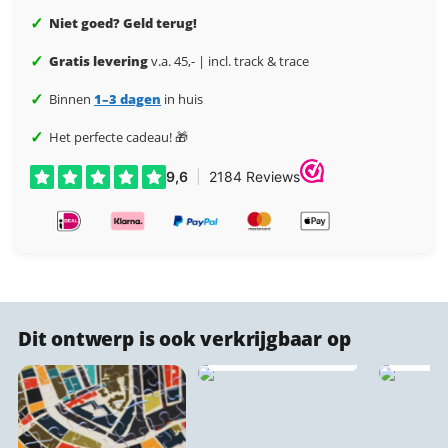
✓
Niet goed? Geld terug!
✓
Gratis levering
v.a. 45,- | incl. track & trace
✓
Binnen
1–3 dagen
in huis
✓
Het perfecte cadeau! 🎁
Akoestische
Dit ontwerp is ook verkrijgbaar op
stadsprint
wandpaneel 🔇♻️
Vlo