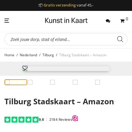
📦
Gratis verzending
vanaf 45,-
0
Producten
zoeken
Home
/
Nederland
/
Tilburg
/
Tilburg Stadskaart – Amazon
Tilburg Stadskaart – Amazon