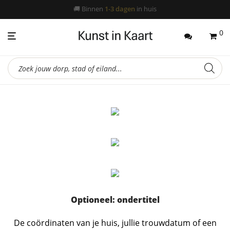
📦
Gratis verzending
🚚
Binnen
1-3 dagen
vanaf 45,-
in huis
0
Producten
zoeken
Optioneel: ondertitel
De coördinaten van je huis, jullie trouwdatum of een