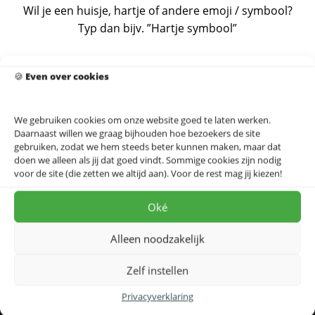
Wil je een huisje, hartje of andere emoji / symbool?
Typ dan bijv. ”Hartje symbool”
Benieuwd naar foto’s van klanten?
🍪
Even over cookies
Neem een kijkje op Instagram
We gebruiken cookies om onze website goed te laten werken.
Daarnaast willen we graag bijhouden hoe bezoekers de site
gebruiken, zodat we hem steeds beter kunnen maken, maar dat
doen we alleen als jij dat goed vindt. Sommige cookies zijn nodig
voor de site (die zetten we altijd aan). Voor de rest mag jij kiezen!
Oké
Bekijk meer
Volg ons op Instagram
Alleen noodzakelijk
Zelf instellen
Kunst in Kaart
Privacyverklaring
Schaperlaan 20