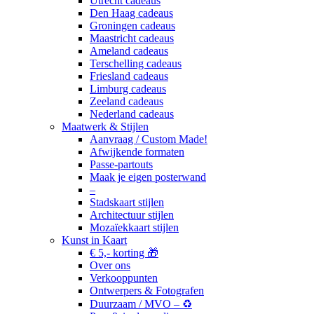
Utrecht cadeaus
Den Haag cadeaus
Groningen cadeaus
Maastricht cadeaus
Ameland cadeaus
Terschelling cadeaus
Friesland cadeaus
Limburg cadeaus
Zeeland cadeaus
Nederland cadeaus
Maatwerk & Stijlen
Aanvraag / Custom Made!
Afwijkende formaten
Passe-partouts
Maak je eigen posterwand
–
Stadskaart stijlen
Architectuur stijlen
Mozaïekkaart stijlen
Kunst in Kaart
€ 5,- korting 🎁
Over ons
Verkooppunten
Ontwerpers & Fotografen
Duurzaam / MVO – ♻️