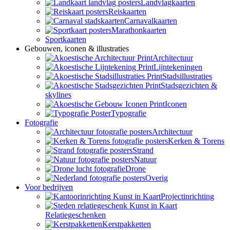
Landvlagkaarten
Reiskaarten
Carnavalkaarten
Marathonkaarten
Sportkaarten
Gebouwen, iconen & illustraties
Architectuur
Lijntekeningen
Stadsillustraties
Stadsgezichten &
skylines
Iconen
Typografie
Fotografie
Architectuur
Kerken & Torens
Strand
Natuur
Drone
Overig
Voor bedrijven
Projectinrichting
Relatiegeschenken
Kerstpakketten