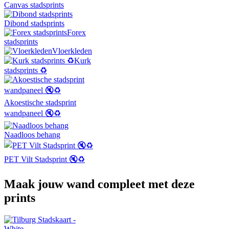
Canvas stadsprints
Dibond stadsprints
Forex
stadsprints
Vloerkleden
Kurk
stadsprints ♻️
Akoestische stadsprint
wandpaneel 🔇♻️
Naadloos behang
PET Vilt Stadsprint 🔇♻️
Maak jouw wand compleet met deze
prints