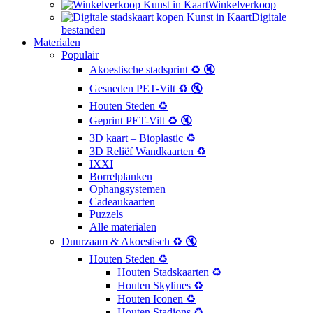
Winkelverkoop
Digitale
bestanden
Materialen
Populair
Akoestische stadsprint ♻️ 🔇
Gesneden PET-Vilt ♻️ 🔇
Houten Steden ♻️
Geprint PET-Vilt ♻️ 🔇
3D kaart – Bioplastic ♻️
3D Reliëf Wandkaarten ♻️
IXXI
Borrelplanken
Ophangsystemen
Cadeaukaarten
Puzzels
Alle materialen
Duurzaam & Akoestisch ♻️ 🔇
Houten Steden ♻️
Houten Stadskaarten ♻️
Houten Skylines ♻️
Houten Iconen ♻️
Houten Stadions ♻️