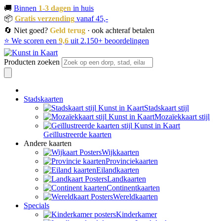
🚚
Binnen
1-3 dagen
in huis
📦
Gratis verzending
vanaf 45,-
🔄 Niet goed?
Geld terug
· ook achteraf betalen
⭐ We scoren een
9,6
uit 2.150+ beoordelingen
Producten zoeken
Stadskaarten
Stadskaart stijl
Mozaïekkaart stijl
Geïllustreerde kaarten
Andere kaarten
Wijkkaarten
Provinciekaarten
Eilandkaarten
Landkaarten
Continentkaarten
Wereldkaarten
Specials
Kinderkamer