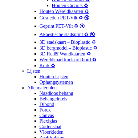
Houten Circuits ♻️
Houten Wereldkaarten ♻️
Gesneden PET-Vilt ♻️ 🔇
Geprint PET-Vilt ♻️ 🔇
Akoestische stadsprint ♻️ 🔇
3D stadskaart – Bioplastic ♻️
3D bergmodel – Bioplastic ♻️
3D Reliëf Wandkaarten ♻️
Wereldkaart kurk prikbord ♻️
Kurk ♻️
Lijsten
Houten Lijsten
Ophangsystemen
Alle materialen
Naadloos behang
Behangcirkels
Dibond
Forex
Canvas
Plexiglas
Cortenstaal
Vloerkleden
Zeefdrukken