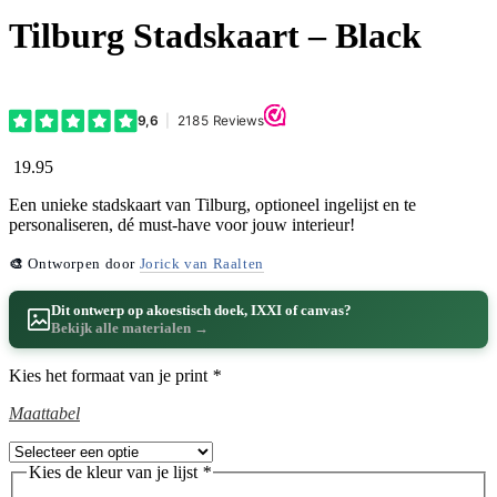
Tilburg Stadskaart – Black
19.95
Een unieke stadskaart van Tilburg, optioneel ingelijst en te
personaliseren, dé must-have voor jouw interieur!
🎨
Ontworpen door
Jorick van Raalten
Dit ontwerp op akoestisch doek, IXXI of canvas?
Bekijk alle materialen →
Kies het formaat van je print
*
Maattabel
Kies de kleur van je lijst
*