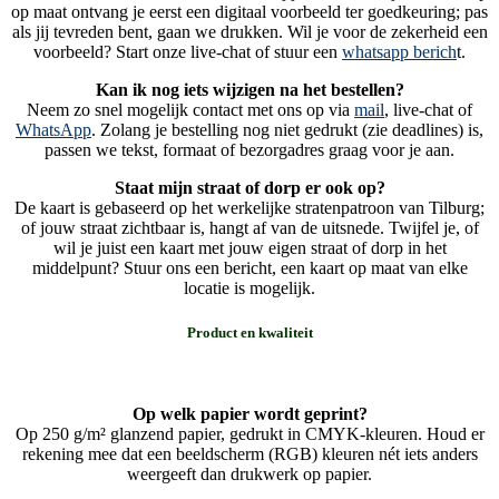
op maat ontvang je eerst een digitaal voorbeeld ter goedkeuring; pas
als jij tevreden bent, gaan we drukken. Wil je voor de zekerheid een
voorbeeld? Start onze live-chat of stuur een
whatsapp berich
t.
Kan ik nog iets wijzigen na het bestellen?
Neem zo snel mogelijk contact met ons op via
mail
, live-chat of
WhatsApp
. Zolang je bestelling nog niet gedrukt (zie deadlines) is,
passen we tekst, formaat of bezorgadres graag voor je aan.
Staat mijn straat of dorp er ook op?
De kaart is gebaseerd op het werkelijke stratenpatroon van Tilburg;
of jouw straat zichtbaar is, hangt af van de uitsnede. Twijfel je, of
wil je juist een kaart met jouw eigen straat of dorp in het
middelpunt? Stuur ons een bericht, een kaart op maat van elke
locatie is mogelijk.
Product en kwaliteit
Op welk papier wordt geprint?
Op 250 g/m² glanzend papier, gedrukt in CMYK-kleuren. Houd er
rekening mee dat een beeldscherm (RGB) kleuren nét iets anders
weergeeft dan drukwerk op papier.