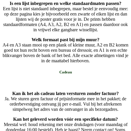
Is een lijst inbegrepen en welke standaardmaten passen?
Een lijst is niet standaard inbegrepen, maar bestel je eenvoudig mee:
op deze pagina kies je bijvoorbeeld een zwarte of eiken lijst en dan
lijsten wij de poster gratis voor je in. De prints hebben
standaardformaten (A4, A3, A2, B2 en A1) en passen daardoor ook
in vrijwel elke gangbare wissellijst.
Welk formaat past bij mijn muur?
A4 en A3 staan mooi op een plank of kleine muur, A2 en B2 komen
goed tot hun recht boven een bureau of dressoir, en A1 is een echte
blikvanger boven de bank of het bed. Alle exacte afmetingen vind je
in de maattabel hierboven.
Cadeau
Kan ik het als cadeau laten versturen zonder factuur?
Ja. We sturen geen factuur of prijsinformatie mee in het pakket; de
orderbevestiging ontvang jij per e-mail. Vul bij het afrekenen
simpelweg het adres van de ontvanger in als bezorgadres.
Kan het geleverd worden vóór een specifieke datum?
Meestal wel: houd rekening met onze drukdagen (voor maandag of
donderdag 16:00 besteld). Heb je haast? Neem contact op! Soms