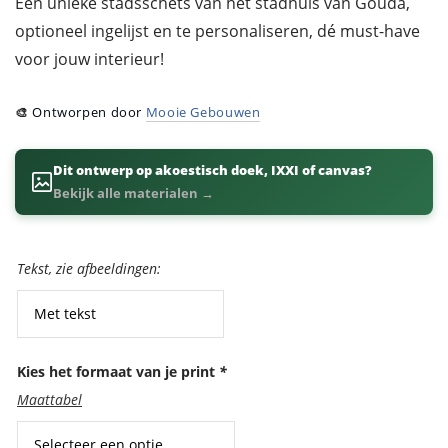
Een unieke stadsschets van het stadhuis van Gouda,
optioneel ingelijst en te personaliseren, dé must-have
voor jouw interieur!
🎨
Ontworpen door
Mooie Gebouwen
Dit ontwerp op akoestisch doek, IXXI of canvas?
Bekijk alle materialen →
Tekst
Tekst, zie afbeeldingen:
Kies het formaat van je print
*
Maattabel