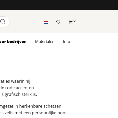
0
oor bedrijven
Materialen
Info
raties waarin hij
nde rode accenten.
s grafisch sterk is.
mgezet in herkenbare schetsen
ms zelfs met een persoonlijke noot.