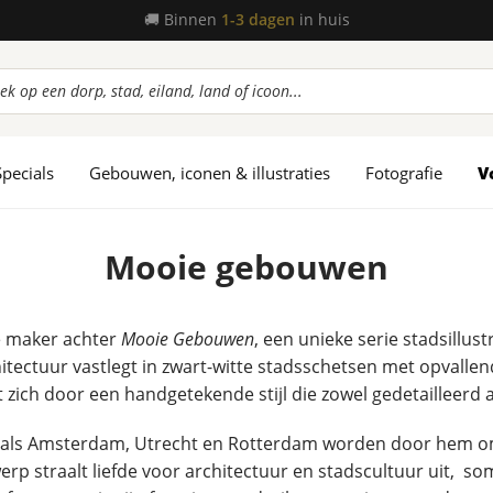
📦
Gratis verzending
vanaf 45,-
ucten
en
Specials
Gebouwen, iconen & illustraties
Fotografie
V
Mooie gebouwen
de maker achter
Mooie Gebouwen
, een unieke serie stadsillust
tectuur vastlegt in zwart-witte stadsschetsen met opvalle
zich door een handgetekende stijl die zowel gedetailleerd al
als Amsterdam, Utrecht en Rotterdam worden door hem o
werp straalt liefde voor architectuur en stadscultuur uit, so