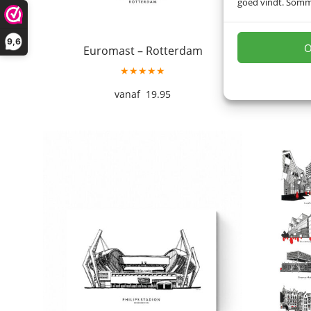
goed vindt. Sommig
9,6
O
Euromast – Rotterdam
He
★★★★★
19.95