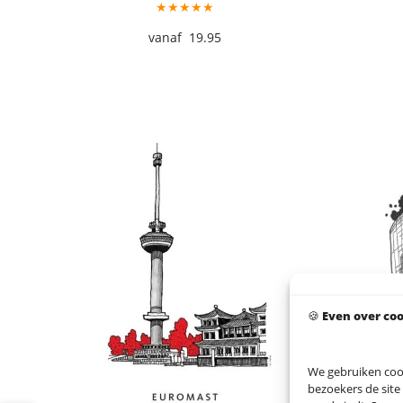
★★★★★
19.95
🍪
Even over co
We gebruiken coo
bezoekers de site