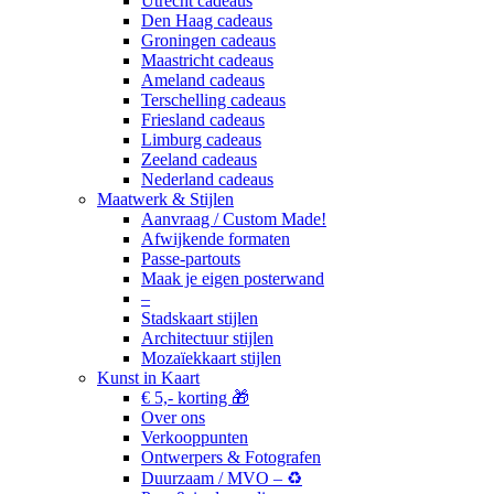
Utrecht cadeaus
Den Haag cadeaus
Groningen cadeaus
Maastricht cadeaus
Ameland cadeaus
Terschelling cadeaus
Friesland cadeaus
Limburg cadeaus
Zeeland cadeaus
Nederland cadeaus
Maatwerk & Stijlen
Aanvraag / Custom Made!
Afwijkende formaten
Passe-partouts
Maak je eigen posterwand
–
Stadskaart stijlen
Architectuur stijlen
Mozaïekkaart stijlen
Kunst in Kaart
€ 5,- korting 🎁
Over ons
Verkooppunten
Ontwerpers & Fotografen
Duurzaam / MVO – ♻️