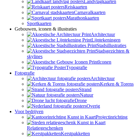
Landvlagkaarten
Reiskaarten
Carnavalkaarten
Marathonkaarten
Sportkaarten
Gebouwen, iconen & illustraties
Architectuur
Lijntekeningen
Stadsillustraties
Stadsgezichten &
skylines
Iconen
Typografie
Fotografie
Architectuur
Kerken & Torens
Strand
Natuur
Drone
Overig
Voor bedrijven
Projectinrichting
Relatiegeschenken
Kerstpakketten