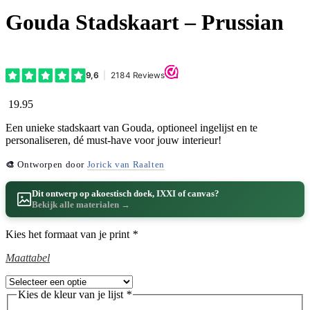
Gouda Stadskaart – Prussian
19.95
Een unieke stadskaart van Gouda, optioneel ingelijst en te
personaliseren, dé must-have voor jouw interieur!
🎨
Ontworpen door
Jorick van Raalten
Dit ontwerp op akoestisch doek, IXXI of canvas?
Bekijk alle materialen →
Kies het formaat van je print
*
Maattabel
Kies de kleur van je lijst
*