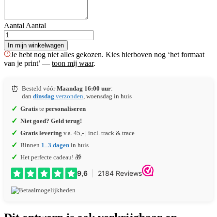
Aantal
Aantal
In mijn winkelwagen
Je hebt nog niet alles gekozen. Kies hierboven nog ‘het formaat
van je print’ —
toon mij waar
.
⏰
Besteld vóór
Maandag 16:00 uur
:
dan
dinsdag
verzonden
, woensdag in huis
✓
Gratis
te
personaliseren
✓
Niet goed? Geld terug!
✓
Gratis levering
v.a. 45,- | incl. track & trace
✓
Binnen
1–3 dagen
in huis
✓
Het perfecte cadeau! 🎁