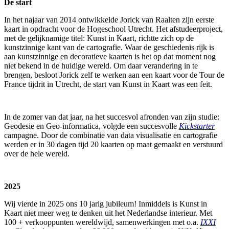
De start
In het najaar van 2014 ontwikkelde Jorick van Raalten zijn eerste
kaart in opdracht voor de Hogeschool Utrecht. Het afstudeerproject,
met de gelijknamige titel: Kunst in Kaart, richtte zich op de
kunstzinnige kant van de cartografie. Waar de geschiedenis rijk is
aan kunstzinnige en decoratieve kaarten is het op dat moment nog
niet bekend in de huidige wereld. Om daar verandering in te
brengen, besloot Jorick zelf te werken aan een kaart voor de Tour de
France tijdrit in Utrecht, de start van Kunst in Kaart was een feit.
In de zomer van dat jaar, na het succesvol afronden van zijn studie:
Geodesie en Geo-informatica, volgde een succesvolle
Kickstarter
campagne. Door de combinatie van data visualisatie en cartografie
werden er in 30 dagen tijd 20 kaarten op maat gemaakt en verstuurd
over de hele wereld.
2025
Wij vierde in 2025 ons 10 jarig jubileum! Inmiddels is Kunst in
Kaart niet meer weg te denken uit het Nederlandse interieur. Met
100 + verkooppunten wereldwijd, samenwerkingen met o.a.
IXXI