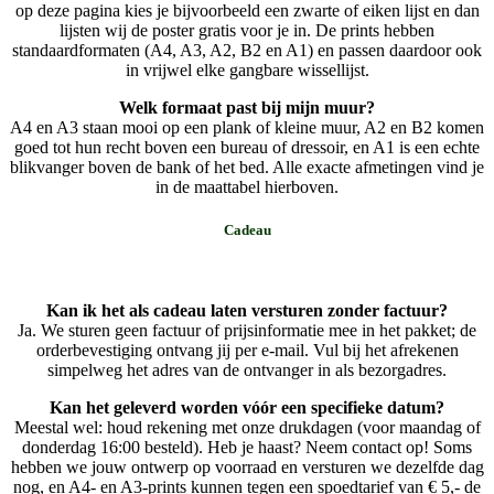
op deze pagina kies je bijvoorbeeld een zwarte of eiken lijst en dan
lijsten wij de poster gratis voor je in. De prints hebben
standaardformaten (A4, A3, A2, B2 en A1) en passen daardoor ook
in vrijwel elke gangbare wissellijst.
Welk formaat past bij mijn muur?
A4 en A3 staan mooi op een plank of kleine muur, A2 en B2 komen
goed tot hun recht boven een bureau of dressoir, en A1 is een echte
blikvanger boven de bank of het bed. Alle exacte afmetingen vind je
in de maattabel hierboven.
Cadeau
Kan ik het als cadeau laten versturen zonder factuur?
Ja. We sturen geen factuur of prijsinformatie mee in het pakket; de
orderbevestiging ontvang jij per e-mail. Vul bij het afrekenen
simpelweg het adres van de ontvanger in als bezorgadres.
Kan het geleverd worden vóór een specifieke datum?
Meestal wel: houd rekening met onze drukdagen (voor maandag of
donderdag 16:00 besteld). Heb je haast? Neem contact op! Soms
hebben we jouw ontwerp op voorraad en versturen we dezelfde dag
nog, en A4- en A3-prints kunnen tegen een spoedtarief van € 5,- de