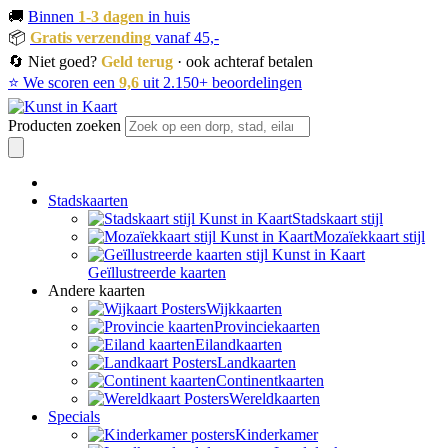
🚚
Binnen
1-3 dagen
in huis
📦
Gratis verzending
vanaf 45,-
🔄 Niet goed?
Geld terug
· ook achteraf betalen
⭐ We scoren een
9,6
uit 2.150+ beoordelingen
Producten zoeken
Stadskaarten
Stadskaart stijl
Mozaïekkaart stijl
Geïllustreerde kaarten
Andere kaarten
Wijkkaarten
Provinciekaarten
Eilandkaarten
Landkaarten
Continentkaarten
Wereldkaarten
Specials
Kinderkamer