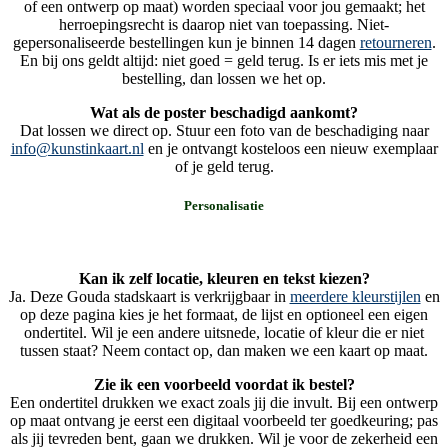
of een ontwerp op maat) worden speciaal voor jou gemaakt; het
herroepingsrecht is daarop niet van toepassing. Niet-
gepersonaliseerde bestellingen kun je binnen 14 dagen
retourneren
.
En bij ons geldt altijd: niet goed = geld terug. Is er iets mis met je
bestelling, dan lossen we het op.
Wat als de poster beschadigd aankomt?
Dat lossen we direct op. Stuur een foto van de beschadiging naar
info@kunstinkaart.nl
en je ontvangt kosteloos een nieuw exemplaar
of je geld terug.
Personalisatie
Kan ik zelf locatie, kleuren en tekst kiezen?
Ja. Deze Gouda stadskaart is verkrijgbaar in
meerdere kleurstijlen
en
op deze pagina kies je het formaat, de lijst en optioneel een eigen
ondertitel. Wil je een andere uitsnede, locatie of kleur die er niet
tussen staat? Neem contact op, dan maken we een kaart op maat.
Zie ik een voorbeeld voordat ik bestel?
Een ondertitel drukken we exact zoals jij die invult. Bij een ontwerp
op maat ontvang je eerst een digitaal voorbeeld ter goedkeuring; pas
als jij tevreden bent, gaan we drukken. Wil je voor de zekerheid een