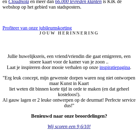
en
Cloudnola
en meer dan
66.000 tevreden klanten
is KiK dé
webshop op het gebied van stadsposters.
Profiteer van onze jubileumskorting
JOUW HERINNERING
Jullie huwelijksreis, een vriend/vriendin die gaat emigreren, een
stoere kaart voor de kamer van je zoon ..
Laat je inspireren door mooie verhalen op onze
inspiratiepagina
.
''Erg leuk concept, mijn gewenste dorpen waren nog niet ontworpen
maar Kunst in Kaart
liet weten dit binnen korte tijd in orde te maken (en dat geheel
kosteloos!).
Al gauw lagen er 2 leuke ontwerpen op de deurmat! Perfecte service
dus!''
Benieuwd naar onze beoordelingen?
Wij scoren een 9,6/10!