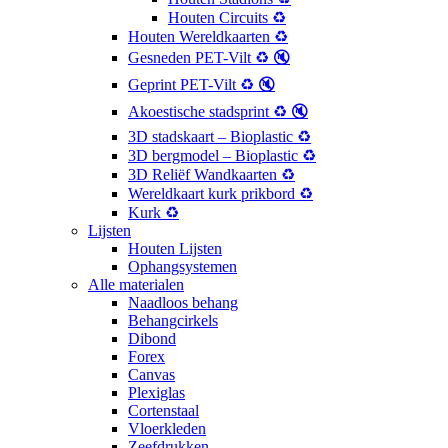
Houten Circuits ♻️
Houten Wereldkaarten ♻️
Gesneden PET-Vilt ♻️ 🔇
Geprint PET-Vilt ♻️ 🔇
Akoestische stadsprint ♻️ 🔇
3D stadskaart – Bioplastic ♻️
3D bergmodel – Bioplastic ♻️
3D Reliëf Wandkaarten ♻️
Wereldkaart kurk prikbord ♻️
Kurk ♻️
Lijsten
Houten Lijsten
Ophangsystemen
Alle materialen
Naadloos behang
Behangcirkels
Dibond
Forex
Canvas
Plexiglas
Cortenstaal
Vloerkleden
Zeefdrukken