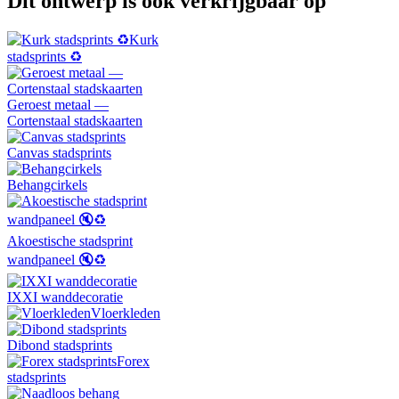
Dit ontwerp is ook verkrijgbaar op
Kurk
stadsprints ♻️
Geroest metaal —
Cortenstaal stadskaarten
Canvas stadsprints
Behangcirkels
Akoestische stadsprint
wandpaneel 🔇♻️
IXXI wanddecoratie
Vloerkleden
Dibond stadsprints
Forex
stadsprints