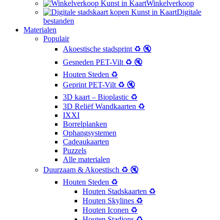
Winkelverkoop
Digitale
bestanden
Materialen
Populair
Akoestische stadsprint ♻️ 🔇
Gesneden PET-Vilt ♻️ 🔇
Houten Steden ♻️
Geprint PET-Vilt ♻️ 🔇
3D kaart – Bioplastic ♻️
3D Reliëf Wandkaarten ♻️
IXXI
Borrelplanken
Ophangsystemen
Cadeaukaarten
Puzzels
Alle materialen
Duurzaam & Akoestisch ♻️ 🔇
Houten Steden ♻️
Houten Stadskaarten ♻️
Houten Skylines ♻️
Houten Iconen ♻️
Houten Stadions ♻️