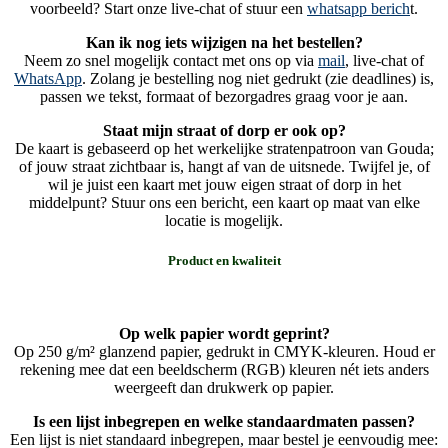
voorbeeld? Start onze live-chat of stuur een
whatsapp berich
t.
Kan ik nog iets wijzigen na het bestellen?
Neem zo snel mogelijk contact met ons op via
mail
, live-chat of
WhatsApp
. Zolang je bestelling nog niet gedrukt (zie deadlines) is,
passen we tekst, formaat of bezorgadres graag voor je aan.
Staat mijn straat of dorp er ook op?
De kaart is gebaseerd op het werkelijke stratenpatroon van Gouda;
of jouw straat zichtbaar is, hangt af van de uitsnede. Twijfel je, of
wil je juist een kaart met jouw eigen straat of dorp in het
middelpunt? Stuur ons een bericht, een kaart op maat van elke
locatie is mogelijk.
Product en kwaliteit
Op welk papier wordt geprint?
Op 250 g/m² glanzend papier, gedrukt in CMYK-kleuren. Houd er
rekening mee dat een beeldscherm (RGB) kleuren nét iets anders
weergeeft dan drukwerk op papier.
Is een lijst inbegrepen en welke standaardmaten passen?
Een lijst is niet standaard inbegrepen, maar bestel je eenvoudig mee: