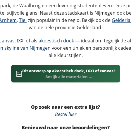
erland aan de oevers van de Waal en is de oudste stad van 
-park, de Waalbrug en een levendig studentenleven. Deze po
e, stijlvolle glans. Naast deze stadskaart is Nijmegen ook b
Arnhem
,
Tiel
zijn populair in de regio. Bekijk ook de
Gelderla
van de hele provincie Gelderland.
canvas
,
IXXI
of als
akoestisch doek
— ideaal om tegelijk de a
n skyline van Nijmegen
voor een uniek en persoonlijk cadea
alle kleurstijlen.
Dit ontwerp op akoestisch doek, IXXI of canvas?
Bekijk alle materialen →
Op zoek naar een extra lijst?
Bestel hier