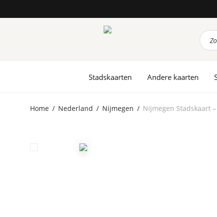
Prod
zoek
Stadskaarten
Andere kaarten
Home
/
Nederland
/
Nijmegen
/
Nijmegen Stadskaart –