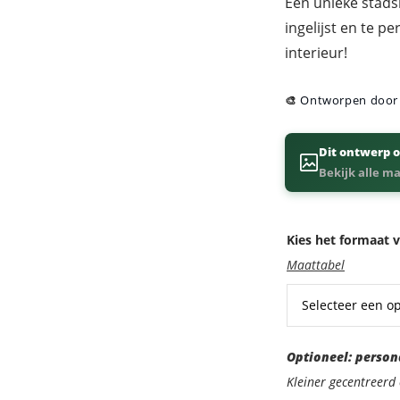
Een unieke stads
ingelijst en te p
interieur!
🎨
Ontworpen doo
Dit ontwerp o
Bekijk alle m
Kies het formaat v
Maattabel
Optioneel:
Optioneel: person
personaliseer
Kleiner gecentreer