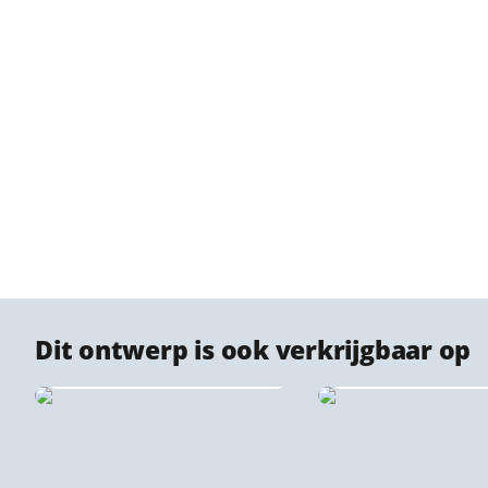
Dit ontwerp is ook verkrijgbaar op
Naadloos behang
PET Vilt Stadspri