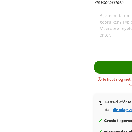
met
Zie voorbeelden
een
ondertitel
Je hebt nog niet
v
Besteld vóór
M
⏰
dan
dinsdag
v
✓
Gratis
te
perso