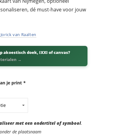
kaart van Nijmegen, optioneel
ersonaliseren, dé must-have voor jouw
r
Jorick van Raalten
p akoestisch doek, IXXI of canvas?
aterialen →
an je print
*
aliseer met een ondertitel of symbool
.
d onder de plaatsnaam