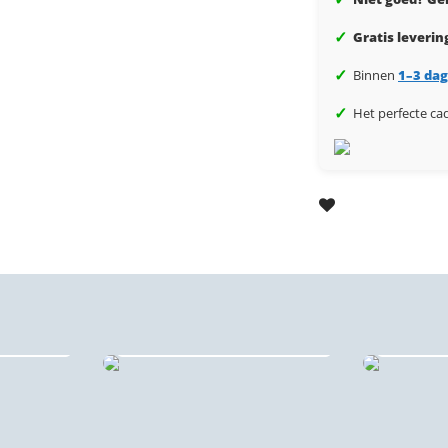
✓
Niet goed? Gel
✓
Gratis leverin
✓
Binnen
1–3 da
✓
Het perfecte ca
nt 🔇♻️
Plexiglas stadsprints
B