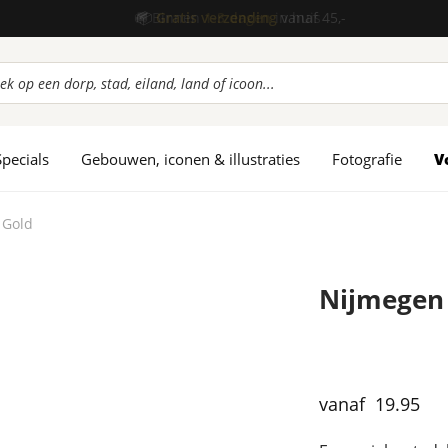
📦
Gratis verzending
vanaf 45,-
ucten
en
Specials
Gebouwen, iconen & illustraties
Fotografie
V
 Gold
Nijmegen 
19.95