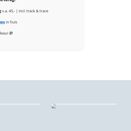
d terug!
g
v.a. 45,- | incl. track & trace
gen
in huis
deau! 🎁
Geroest metaal —
ehangcirkels
Cortenstaal stadskaarten