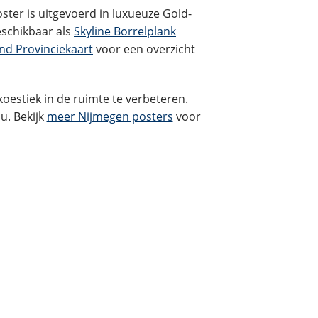
Nederland. De stad is beroemd om de
ster is uitgevoerd in luxueuze Gold-
eschikbaar als
Skyline Borrelplank
nd Provinciekaart
voor een overzicht
koestiek in de ruimte te verbeteren.
u. Bekijk
meer Nijmegen posters
voor