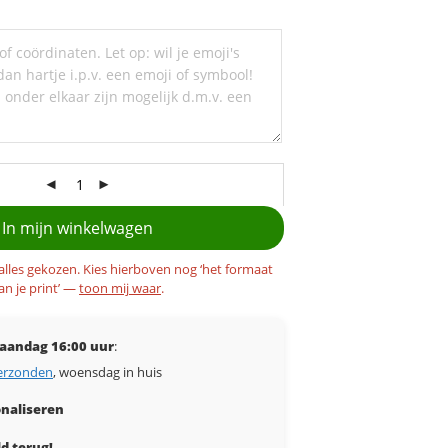
In mijn winkelwagen
 alles gekozen. Kies hierboven nog ‘het formaat
an je print’ —
toon mij waar
.
aandag 16:00 uur
:
erzonden
, woensdag in huis
naliseren