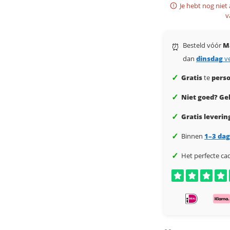
Je hebt nog niet
v
Besteld vóór
M
⏰
dan
dinsdag
v
✓
Gratis
te
perso
✓
Niet goed? Gel
✓
Gratis leverin
✓
Binnen
1–3 da
✓
Het perfecte ca