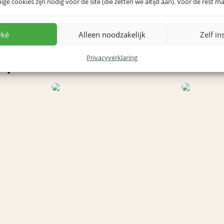
e cookies zijn nodig voor de site (die zetten we altijd aan). Voor de rest mag
ké
Alleen noodzakelijk
Zelf in
Privacyverklaring
 prints