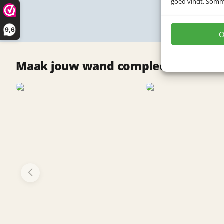
goed vindt. Sommig
9,6
O
Maak jouw wand compleet met deze