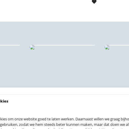
al —
kaarten
Behangcirkels
Sta
okies
kies om onze website goed te laten werken. Daarnaast willen we graag bij
 gebruiken, zodat we hem steeds beter kunnen maken, maar dat doen we allee