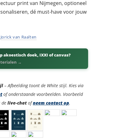
tectuur print van Nijmegen, optioneel
ersonaliseren, dé must-have voor jouw
r
Jorick van Raalten
p akoestisch doek, IXXI of canvas?
aterialen →
jl
– Afbeelding toont de White stijl. Kies via
ht
of onderstaande voorbeelden. Voorbeeld
t de
live-chat
of
neem contact op
.