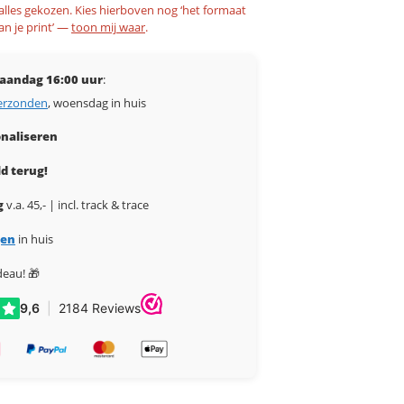
 alles gekozen. Kies hierboven nog ‘het formaat
an je print’ —
toon mij waar
.
aandag 16:00 uur
:
erzonden
, woensdag in huis
naliseren
d terug!
g
v.a. 45,- | incl. track & trace
gen
in huis
deau! 🎁