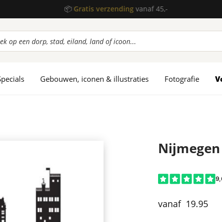
📦
Gratis verzending
vanaf 45,-
ucten
en
Specials
Gebouwen, iconen & illustraties
Fotografie
V
Nijmegen 
19.95