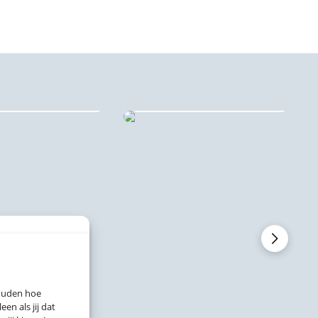
dsprint puzzels
Forex stadsprints
houden hoe
n als jij dat