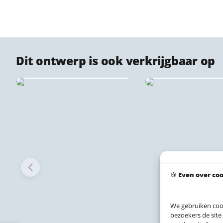
Dit ontwerp is ook verkrijgbaar op
Geroest meta
Dibond stadsprints
Cortenstaal stads
🍪
Even over co
We gebruiken coo
bezoekers de site