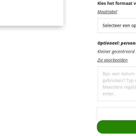
Kies het formaat v
Maattabel
Optioneel:
Optioneel: person
personaliseer
Kleiner gecentreer
met
Zie voorbeelden
een
ondertitel