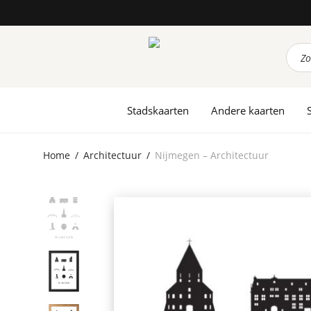
Prod
zoek
Stadskaarten
Andere kaarten
Home
/
Architectuur
/
Nijmegen – Architectuur