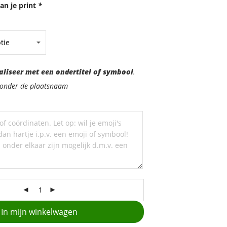
an je print
*
aliseer met een ondertitel of symbool
.
d onder de plaatsnaam
In mijn winkelwagen