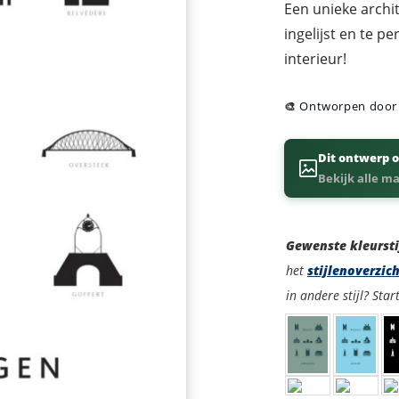
Een unieke archi
ingelijst en te p
interieur!
🎨
Ontworpen doo
Dit ontwerp o
Bekijk alle m
Kleurstijl
Gewenste kleursti
het
stijlenoverzic
in andere stijl? Star