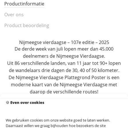
Productinformatie
Over ons
Product beoordeling
Nijmeegse vierdaagse – 107e editie – 2025
De derde week van juli lopen meer dan 45.000
deelnemers de Nijmeegse Vierdaagse.
Uit 86 verschillende landen, van 11 jaar tot 90+ lopen
de wandelaars drie dagen de 30, 40 of 50 kilometer.
De Nijmeegse Vierdaagse Plattegrond Poster is een
moderne kaart van de Nijmeegse Vierdaagse met
daarop de verschillende routes!
v.a. € 19.95 – Binnen 3 dagen in huis – Geen
🍪
Even over cookies
verzendkosten
We gebruiken cookies om onze website goed te laten werken.
Daarnaast willen we graag bijhouden hoe bezoekers de site
Op zoek naar een extra lijst?