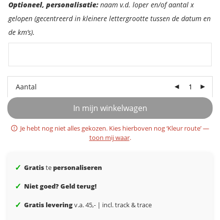
Optioneel:
Optioneel, personalisatie:
naam v.d. loper en/of aantal x
ondertitel
gelopen (gecentreerd in kleinere lettergrootte tussen de datum en
de km’s).
Aantal
In mijn winkelwagen
Je hebt nog niet alles gekozen. Kies hierboven nog ‘Kleur route’ —
toon mij waar
.
✓
Gratis
te
personaliseren
✓
Niet goed? Geld terug!
✓
Gratis levering
v.a. 45,- | incl. track & trace