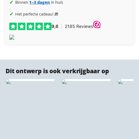
✓
Binnen
1–3 dagen
in huis
✓
Het perfecte cadeau! 🎁
Dit ontwerp is ook verkrijgbaar op
PET Vilt Stadsprint 🔇
♻️
Stadsprint puzzels
Forex 