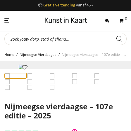
📦
Gratis verzending
vanaf 45,-
0
Producten
zoeken
Home
/
Nijmeegse Vierdaagse
/
Nijmeegse vierdaagse – 107e editie – 2025
Nijmeegse vierdaagse – 107e
editie – 2025