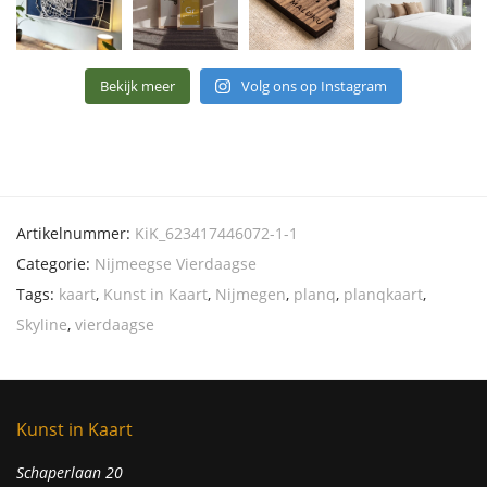
Bekijk meer
Volg ons op Instagram
Artikelnummer:
KiK_623417446072-1-1
Categorie:
Nijmeegse Vierdaagse
Tags:
kaart
,
Kunst in Kaart
,
Nijmegen
,
planq
,
planqkaart
,
Skyline
,
vierdaagse
Kunst in Kaart
Schaperlaan 20