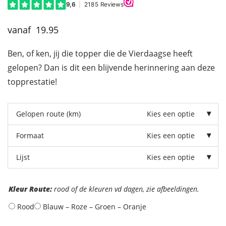
19.95
Ben, of ken, jij die topper die de Vierdaagse heeft
gelopen? Dan is dit een blijvende herinnering aan deze
topprestatie!
Gelopen route (km)
Kies een optie
Formaat
Kies een optie
Lijst
Kies een optie
Kleur
route
Kleur Route:
rood of de kleuren vd dagen, zie afbeeldingen.
Rood
Blauw – Roze – Groen – Oranje