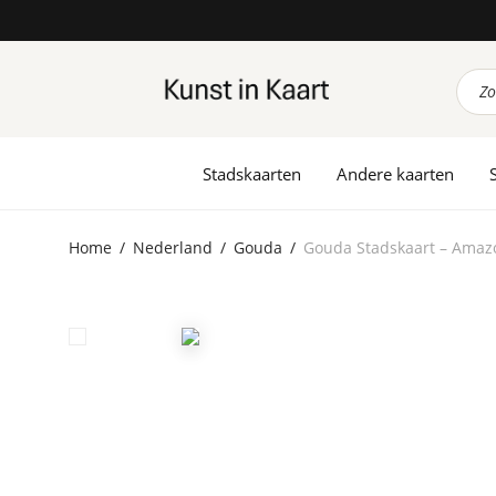
Prod
zoek
Stadskaarten
Andere kaarten
Home
/
Nederland
/
Gouda
/
Gouda Stadskaart – Amaz