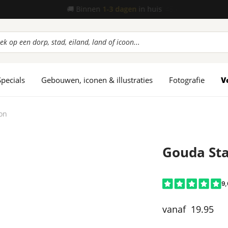
📦
Gratis verzending
vanaf 45,-
ucten
en
Specials
Gebouwen, iconen & illustraties
Fotografie
V
on
Gouda St
19.95