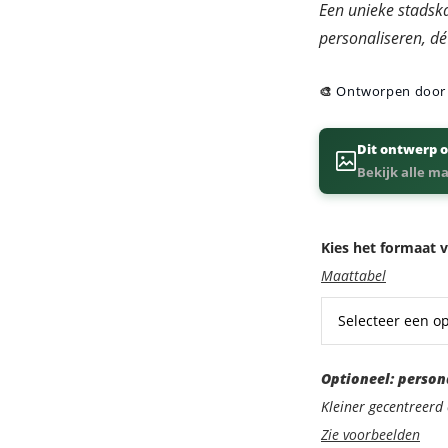
Een unieke stadska
personaliseren, dé
🎨
Ontworpen doo
Dit ontwerp o
Bekijk alle m
Kies het formaat v
Maattabel
Optioneel:
Optioneel: person
personaliseer
Kleiner gecentreer
met
Zie voorbeelden