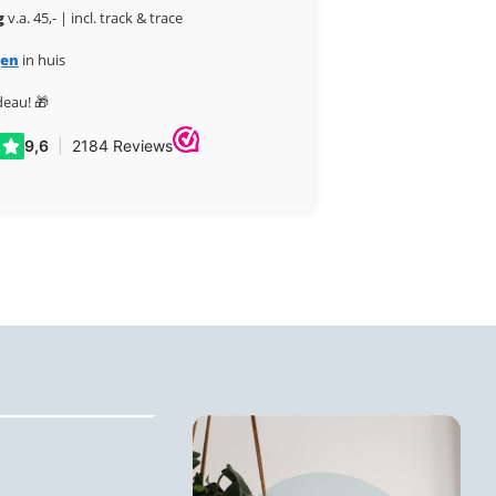
g
v.a. 45,- | incl. track & trace
gen
in huis
deau! 🎁
dsprint puzzels