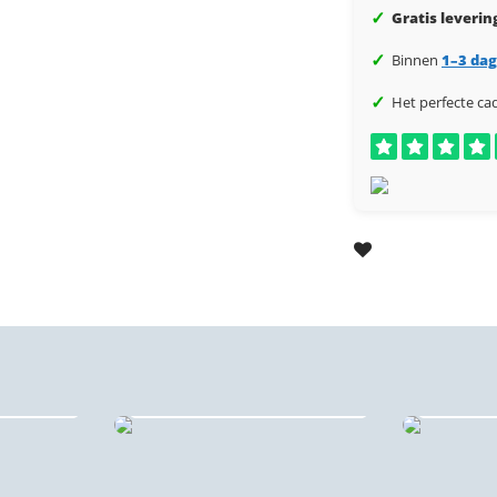
✓
Gratis leverin
✓
Binnen
1–3 da
✓
Het perfecte ca
rints
Forex stadsprints
Sta