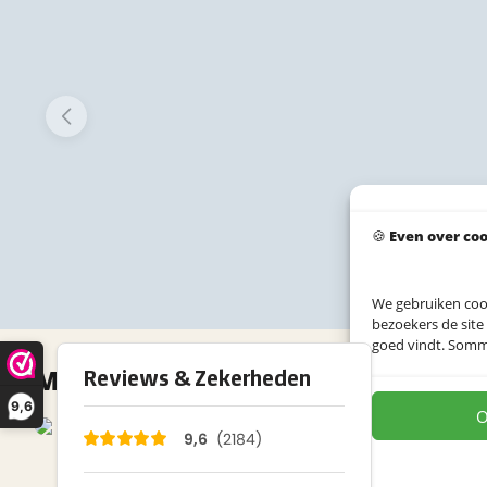
🍪
Even over co
We gebruiken coo
bezoekers de site
goed vindt. Sommig
Maak jouw wand compleet met deze
9,6
O