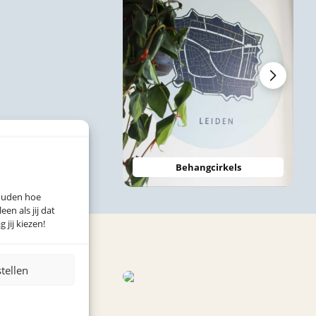
Behangcirkels
houden hoe
n als jij dat
 jij kiezen!
stellen