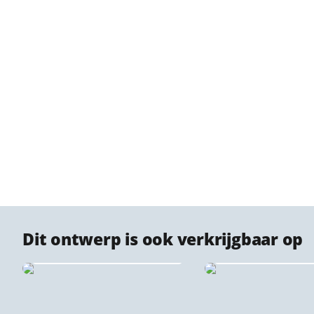
Dit ontwerp is ook verkrijgbaar op
Geroest metaal —
Cortenstaal stadskaarten
Plexiglas stadsp