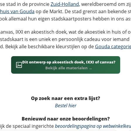
se stad in de provincie
Zuid-Holland
, wereldberoemd om zij
dhuis van Gouda
op de Markt. De stad grenst aan bekende s
e ook allemaal hun eigen stadskaartposters hebben in ons as
nvas, IXXI en akoestisch doek, wat de akoestiek in huis of o
stadskaart is een uniek en persoonlijk cadeau voor ieman
d. Bekijk alle beschikbare kleurstijlen op de
Gouda categori
Dit ontwerp op akoestisch doek, IXXI of canvas?
Bekijk alle materialen →
Op zoek naar een extra lijst?
Bestel hier
Benieuwd naar onze beoordelingen?
ijk de speciaal ingerichte
beoordelingspagina op webwinkelkeu