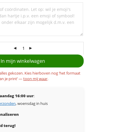
In mijn winkelwagen
 alles gekozen. Kies hierboven nog ‘het formaat
an je print’ —
toon mij waar
.
aandag 16:00 uur
:
erzonden
, woensdag in huis
naliseren
d terug!