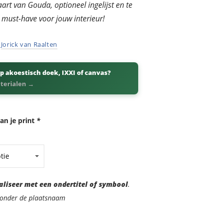
art van Gouda, optioneel ingelijst en te
 must-have voor jouw interieur!
r
Jorick van Raalten
p akoestisch doek, IXXI of canvas?
aterialen →
an je print
*
aliseer met een ondertitel of symbool
.
d onder de plaatsnaam