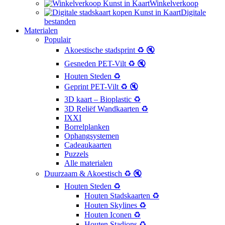
Winkelverkoop
Digitale
bestanden
Materialen
Populair
Akoestische stadsprint ♻️ 🔇
Gesneden PET-Vilt ♻️ 🔇
Houten Steden ♻️
Geprint PET-Vilt ♻️ 🔇
3D kaart – Bioplastic ♻️
3D Reliëf Wandkaarten ♻️
IXXI
Borrelplanken
Ophangsystemen
Cadeaukaarten
Puzzels
Alle materialen
Duurzaam & Akoestisch ♻️ 🔇
Houten Steden ♻️
Houten Stadskaarten ♻️
Houten Skylines ♻️
Houten Iconen ♻️
Houten Stadions ♻️