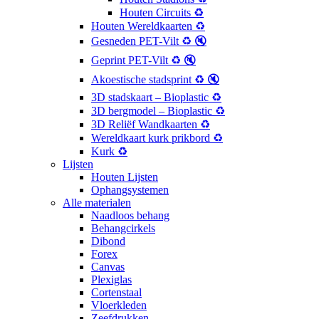
Houten Circuits ♻️
Houten Wereldkaarten ♻️
Gesneden PET-Vilt ♻️ 🔇
Geprint PET-Vilt ♻️ 🔇
Akoestische stadsprint ♻️ 🔇
3D stadskaart – Bioplastic ♻️
3D bergmodel – Bioplastic ♻️
3D Reliëf Wandkaarten ♻️
Wereldkaart kurk prikbord ♻️
Kurk ♻️
Lijsten
Houten Lijsten
Ophangsystemen
Alle materialen
Naadloos behang
Behangcirkels
Dibond
Forex
Canvas
Plexiglas
Cortenstaal
Vloerkleden
Zeefdrukken