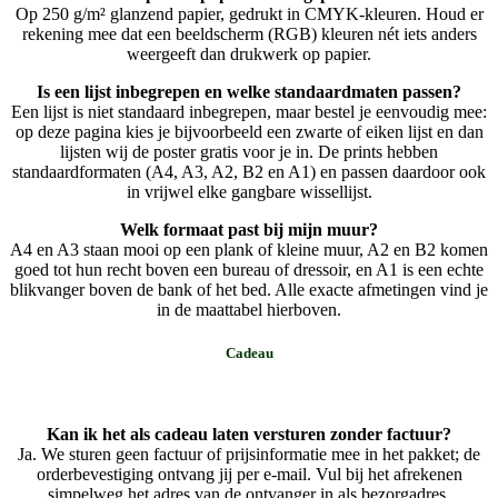
Op 250 g/m² glanzend papier, gedrukt in CMYK-kleuren. Houd er
rekening mee dat een beeldscherm (RGB) kleuren nét iets anders
weergeeft dan drukwerk op papier.
Is een lijst inbegrepen en welke standaardmaten passen?
Een lijst is niet standaard inbegrepen, maar bestel je eenvoudig mee:
op deze pagina kies je bijvoorbeeld een zwarte of eiken lijst en dan
lijsten wij de poster gratis voor je in. De prints hebben
standaardformaten (A4, A3, A2, B2 en A1) en passen daardoor ook
in vrijwel elke gangbare wissellijst.
Welk formaat past bij mijn muur?
A4 en A3 staan mooi op een plank of kleine muur, A2 en B2 komen
goed tot hun recht boven een bureau of dressoir, en A1 is een echte
blikvanger boven de bank of het bed. Alle exacte afmetingen vind je
in de maattabel hierboven.
Cadeau
Kan ik het als cadeau laten versturen zonder factuur?
Ja. We sturen geen factuur of prijsinformatie mee in het pakket; de
orderbevestiging ontvang jij per e-mail. Vul bij het afrekenen
simpelweg het adres van de ontvanger in als bezorgadres.