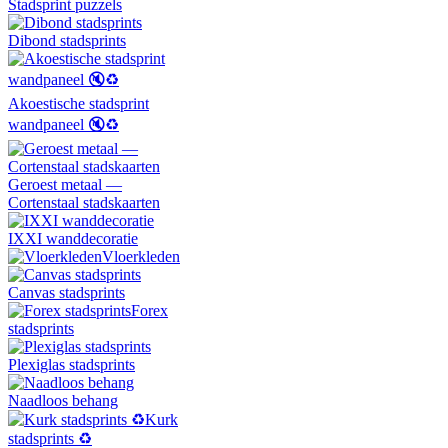
Stadsprint puzzels
Dibond stadsprints
Akoestische stadsprint
wandpaneel 🔇♻️
Geroest metaal —
Cortenstaal stadskaarten
IXXI wanddecoratie
Vloerkleden
Canvas stadsprints
Forex
stadsprints
Plexiglas stadsprints
Naadloos behang
Kurk
stadsprints ♻️