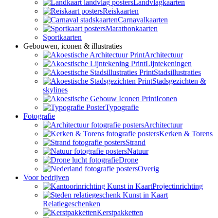
Landvlagkaarten
Reiskaarten
Carnavalkaarten
Marathonkaarten
Sportkaarten
Gebouwen, iconen & illustraties
Architectuur
Lijntekeningen
Stadsillustraties
Stadsgezichten &
skylines
Iconen
Typografie
Fotografie
Architectuur
Kerken & Torens
Strand
Natuur
Drone
Overig
Voor bedrijven
Projectinrichting
Relatiegeschenken
Kerstpakketten