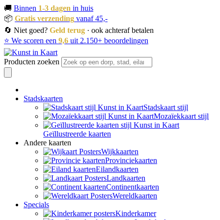
🚚
Binnen
1-3 dagen
in huis
📦
Gratis verzending
vanaf 45,-
🔄 Niet goed?
Geld terug
· ook achteraf betalen
⭐ We scoren een
9,6
uit 2.150+ beoordelingen
Producten zoeken
Stadskaarten
Stadskaart stijl
Mozaïekkaart stijl
Geïllustreerde kaarten
Andere kaarten
Wijkkaarten
Provinciekaarten
Eilandkaarten
Landkaarten
Continentkaarten
Wereldkaarten
Specials
Kinderkamer