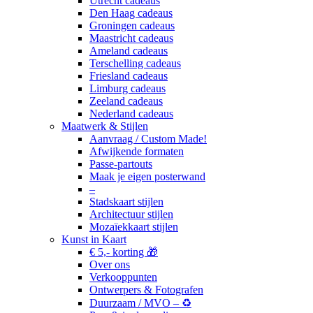
Utrecht cadeaus
Den Haag cadeaus
Groningen cadeaus
Maastricht cadeaus
Ameland cadeaus
Terschelling cadeaus
Friesland cadeaus
Limburg cadeaus
Zeeland cadeaus
Nederland cadeaus
Maatwerk & Stijlen
Aanvraag / Custom Made!
Afwijkende formaten
Passe-partouts
Maak je eigen posterwand
–
Stadskaart stijlen
Architectuur stijlen
Mozaïekkaart stijlen
Kunst in Kaart
€ 5,- korting 🎁
Over ons
Verkooppunten
Ontwerpers & Fotografen
Duurzaam / MVO – ♻️