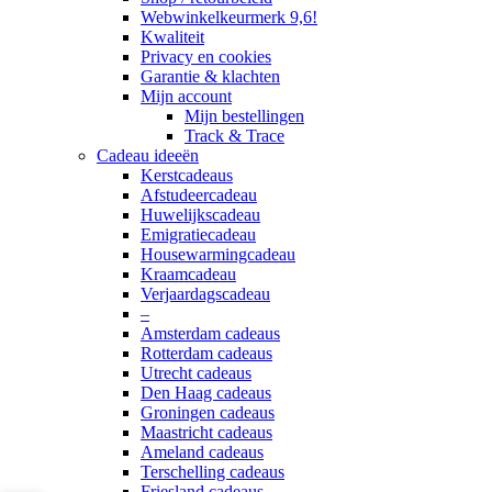
Webwinkelkeurmerk 9,6!
Kwaliteit
Privacy en cookies
Garantie & klachten
Mijn account
Mijn bestellingen
Track & Trace
Cadeau ideeën
Kerstcadeaus
Afstudeercadeau
Huwelijkscadeau
Emigratiecadeau
Housewarmingcadeau
Kraamcadeau
Verjaardagscadeau
–
Amsterdam cadeaus
Rotterdam cadeaus
Utrecht cadeaus
Den Haag cadeaus
Groningen cadeaus
Maastricht cadeaus
Ameland cadeaus
Terschelling cadeaus
Friesland cadeaus