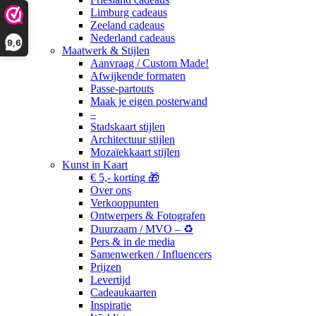
Limburg cadeaus
Zeeland cadeaus
Nederland cadeaus
9,6
Maatwerk & Stijlen
Aanvraag / Custom Made!
Afwijkende formaten
Passe-partouts
Maak je eigen posterwand
–
Stadskaart stijlen
Architectuur stijlen
Mozaïekkaart stijlen
Kunst in Kaart
€ 5,- korting 🎁
Over ons
Verkooppunten
Ontwerpers & Fotografen
Duurzaam / MVO – ♻️
Pers & in de media
Samenwerken / Influencers
Prijzen
Levertijd
Cadeaukaarten
Inspiratie