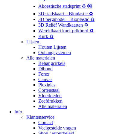
Akoestische stadsprint ♻️ 🔇
3D stadskaart – Bioplastic ♻️
3D bergmodel – Bioplastic ♻️
3D Reliëf Wandkaarten ♻️
Wereldkaart kurk prikbord ♻️
Kurk ♻️
Lijsten
Houten Lijsten
Ophangsystemen
Alle materialen
Behangcirkels
Dibond
Forex
Canvas
Plexiglas
Cortenstaal
Vloerkleden
Zeefdrukken
Alle materialen
Info
Klantenservice
Contact
Veelgestelde vragen
Shop / retourbeleid