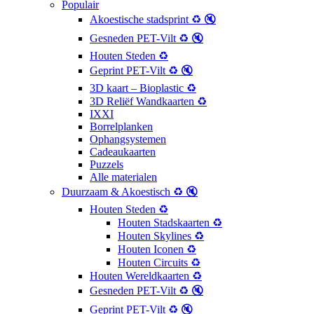
Populair
Akoestische stadsprint ♻️ 🔇
Gesneden PET-Vilt ♻️ 🔇
Houten Steden ♻️
Geprint PET-Vilt ♻️ 🔇
3D kaart – Bioplastic ♻️
3D Reliëf Wandkaarten ♻️
IXXI
Borrelplanken
Ophangsystemen
Cadeaukaarten
Puzzels
Alle materialen
Duurzaam & Akoestisch ♻️ 🔇
Houten Steden ♻️
Houten Stadskaarten ♻️
Houten Skylines ♻️
Houten Iconen ♻️
Houten Circuits ♻️
Houten Wereldkaarten ♻️
Gesneden PET-Vilt ♻️ 🔇
Geprint PET-Vilt ♻️ 🔇