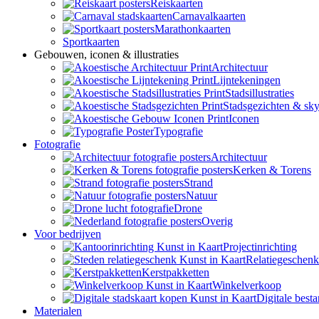
Reiskaarten
Carnavalkaarten
Marathonkaarten
Sportkaarten
Gebouwen, iconen & illustraties
Architectuur
Lijntekeningen
Stadsillustraties
Stadsgezichten & sky
Iconen
Typografie
Fotografie
Architectuur
Kerken & Torens
Strand
Natuur
Drone
Overig
Voor bedrijven
Projectinrichting
Relatiegeschen
Kerstpakketten
Winkelverkoop
Digitale best
Materialen