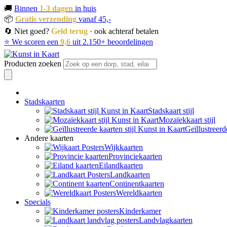
🚚
Binnen
1-3 dagen
in huis
📦
Gratis verzending
vanaf 45,-
🔄 Niet goed?
Geld terug
· ook achteraf betalen
⭐ We scoren een
9,6
uit 2.150+ beoordelingen
Producten zoeken
Stadskaarten
Stadskaart stijl
Mozaïekkaart stijl
Geïllustreerd
Andere kaarten
Wijkkaarten
Provinciekaarten
Eilandkaarten
Landkaarten
Continentkaarten
Wereldkaarten
Specials
Kinderkamer
Landvlagkaarten