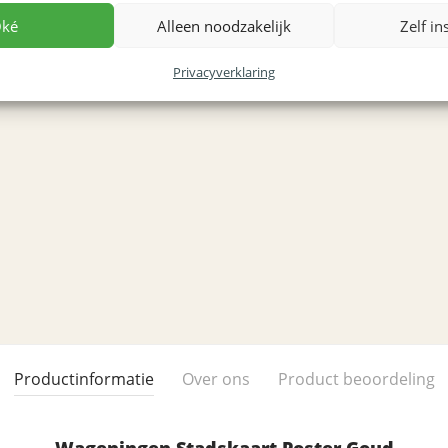
ké
Alleen noodzakelijk
Zelf in
Privacyverklaring
Productinformatie
Over ons
Product beoordeling
Wageningen Stadskaart Poster Goud