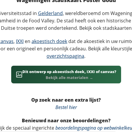
versiteitsstad in
Gelderland
, wereldberoemd om Wageninge
heid in de Food Valley. De stad heeft ook een historische 
e Duitse troepen werd ondertekend. Bekijk ook stadskaarte
canvas
,
IXXI
en
akoestisch doek
dat de akoestiek in uw ruim
or een origineel en persoonlijk cadeau. Bekijk alle kleurstij
overzichtspagina
.
Dit ontwerp op akoestisch doek, IXXI of canvas?
Bekijk alle materialen →
Op zoek naar een extra lijst?
Bestel hier
Benieuwd naar onze beoordelingen?
ijk de speciaal ingerichte
beoordelingspagina op webwinkelkeu