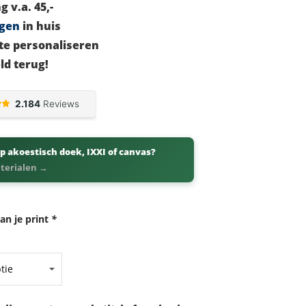
g v.a. 45,-
agen
in huis
te personaliseren
ld terug!
p akoestisch doek, IXXI of canvas?
aterialen →
an je print
*