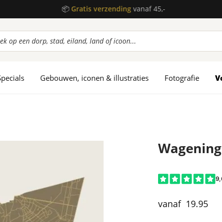
📦
Gratis verzending
vanaf 45,-
ucten
en
Specials
Gebouwen, iconen & illustraties
Fotografie
V
Wagening
19.95