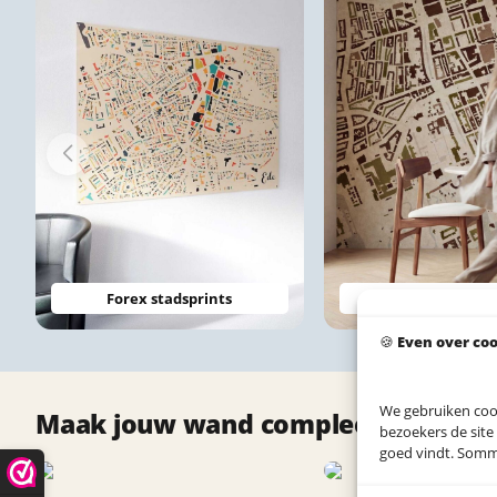
Forex stadsprints
PET Vilt Stadspri
🍪
Even over co
We gebruiken coo
Maak jouw wand compleet met deze
bezoekers de site
goed vindt. Sommig