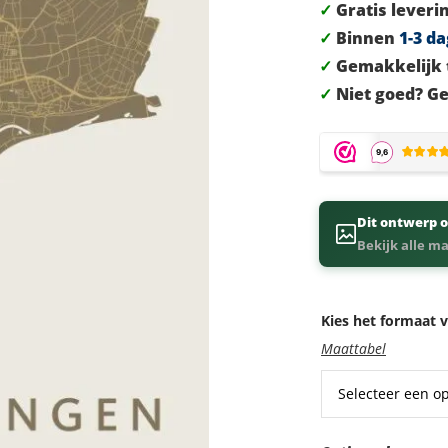
✓
Gratis leverin
✓
Binnen
1-3 d
✓
Gemakkelijk 
✓
Niet goed? Ge
Dit ontwerp o
Bekijk alle m
Kies het formaat v
Maattabel