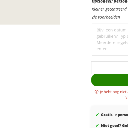
Optioneel:
Optioneel: person
personaliseer
Kleiner gecentreer
met
Zie voorbeelden
een
ondertitel
Je hebt nog niet
v
✓
Gratis
te
perso
✓
Niet goed? Gel