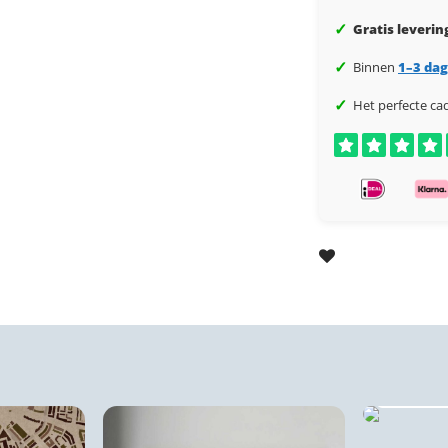
✓
Gratis leverin
✓
Binnen
1–3 da
✓
Het perfecte ca
Plex