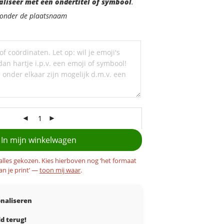
aliseer met een ondertitel of symbool
.
d onder de plaatsnaam
In mijn winkelwagen
 alles gekozen. Kies hierboven nog ‘het formaat
an je print’ —
toon mij waar
.
naliseren
d terug!