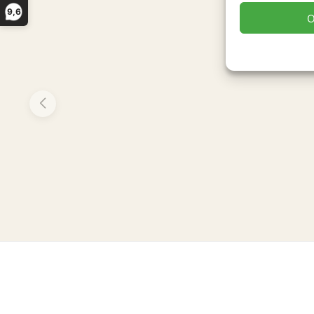
9,6
O