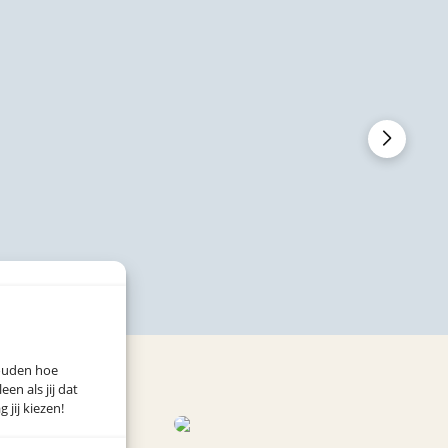
houden hoe
n als jij dat
 jij kiezen!