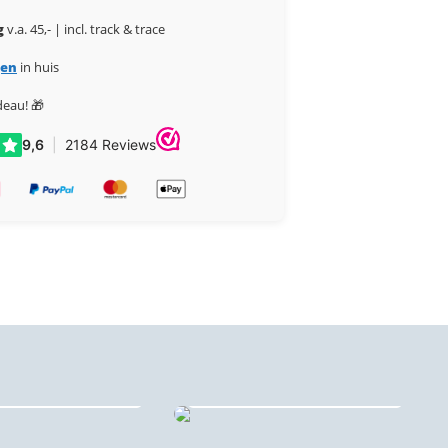
g
v.a. 45,- | incl. track & trace
gen
in huis
deau! 🎁
iglas stadsprints
Behangcirkels