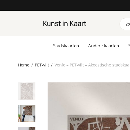
Prod
zoek
Stadskaarten
Andere kaarten
Home
/
PET-vilt
/
Venlo – PET-vilt – Akoestische stadskaa