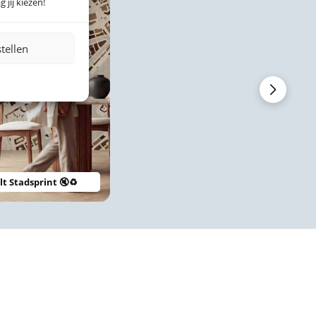
 jij kiezen!
stellen
lt Stadsprint 🔇♻️