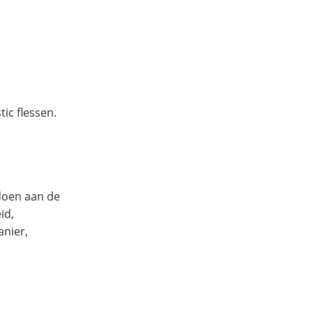
ic flessen.
ldoen aan de
id,
anier,