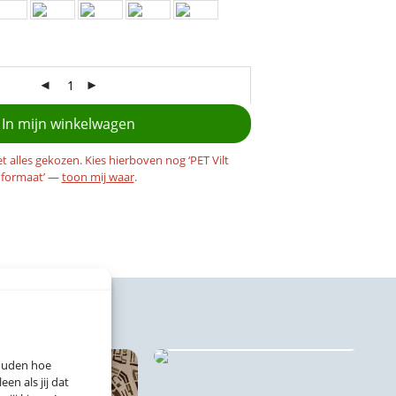
In mijn winkelwagen
et alles gekozen. Kies hierboven nog ‘PET Vilt
formaat’ —
toon mij waar
.
Vloerkleden
houden hoe
n als jij dat