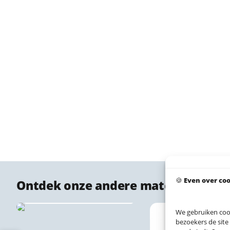
🍪
Even over co
Ontdek onze andere materialen
Akoestische stadsprint
wandpaneel 🔇♻️
We gebruiken coo
bezoekers de site