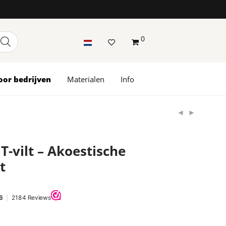
0
oor bedrijven
Materialen
Info
T-vilt – Akoestische
t