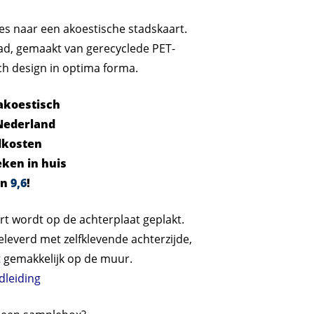
les naar een akoestische stadskaart.
tad, gemaakt van gerecyclede PET-
ch design in optima forma.
koestisch
Nederland
dkosten
eken in huis
en
9,6
!
t wordt op de achterplaat geplakt.
eleverd met zelfklevende achterzijde,
t gemakkelijk op de muur.
leiding