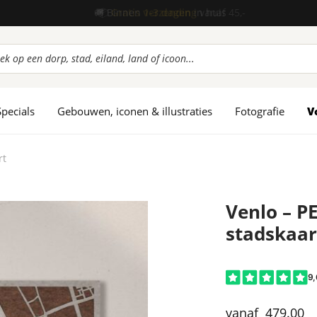
📦
Gratis verzending
vanaf 45,-
ucten
en
Specials
Gebouwen, iconen & illustraties
Fotografie
V
rt
Venlo – PE
stadskaar
479.00