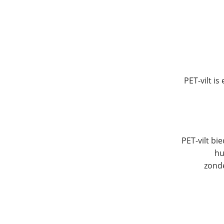
PET-vilt i
PET-vilt bi
hu
zonde