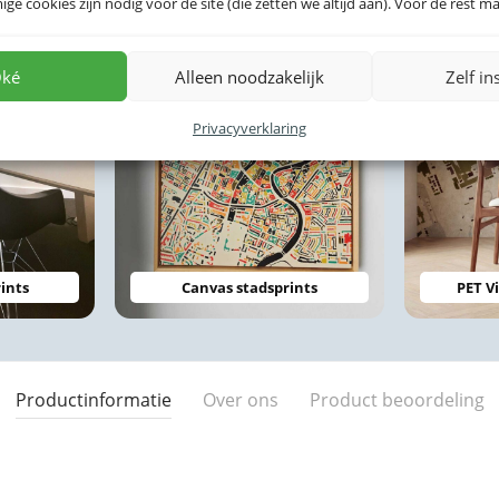
e cookies zijn nodig voor de site (die zetten we altijd aan). Voor de rest mag
ké
Alleen noodzakelijk
Zelf in
Privacyverklaring
ints
Canvas stadsprints
PET Vi
Productinformatie
Over ons
Product beoordeling