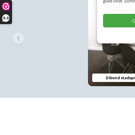
goed vindt. Sommig
9,6
O
Dibond stadspr