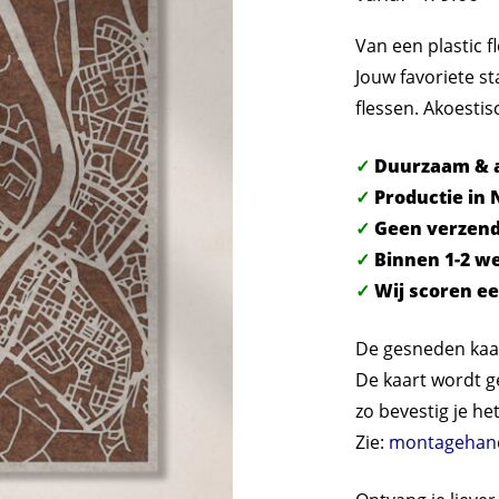
Van een plastic f
Jouw favoriete s
flessen. Akoestis
✓
Duurzaam & a
✓
Productie in 
✓
Geen verzen
✓
Binnen 1-2 w
✓
Wij scoren e
De gesneden kaar
De kaart wordt g
zo bevestig je he
Zie:
montagehand