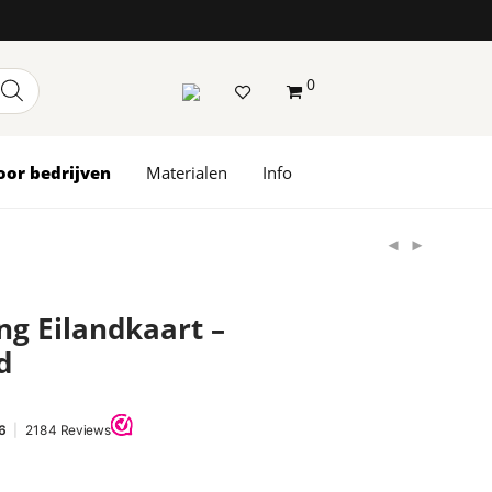
0
oor bedrijven
Materialen
Info
ng Eilandkaart –
d