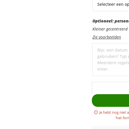
Optioneel:
Optioneel: person
personaliseer
Kleiner gecentreer
met
Zie voorbeelden
een
ondertitel
Je hebt nog niet 
‘het for