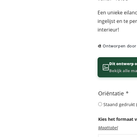
Een unieke eiland
ingelijst en te p
interieur!
🎨
Ontworpen doo
Dit ontwerp o
Bekijk alle m
Oriëntatie
*
Staand gedrukt (
Kies het formaat v
Maattabel