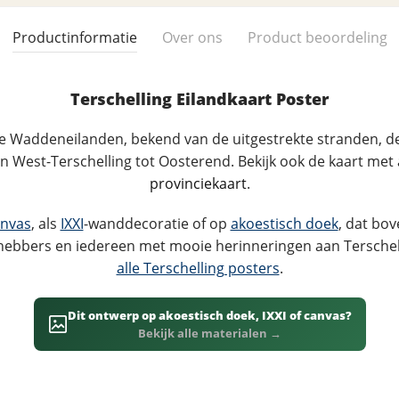
Productinformatie
Over ons
Product beoordeling
Terschelling Eilandkaart Poster
te Waddeneilanden, bekend van de uitgestrekte stranden, de 
an West-Terschelling tot Oosterend. Bekijk ook de kaart met 
provinciekaart
.
nvas
, als
IXXI
-wanddecoratie of op
akoestisch doek
, dat bov
fhebbers en iedereen met mooie herinneringen aan Terschell
alle Terschelling posters
.
Dit ontwerp op akoestisch doek, IXXI of canvas?
Bekijk alle materialen →