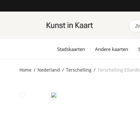
Prod
zoek
Stadskaarten
Andere kaarten
Home
/
Nederland
/
Terschelling
/
Terschelling Eiland