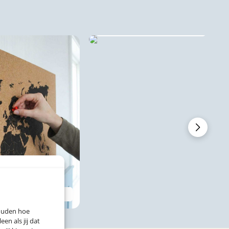
Akoestische stadsprint
wandpaneel 🔇♻️
 stadsprints ♻️
houden hoe
n als jij dat