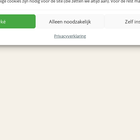
e cookies zijn nodig voor de site (die zetten we altijd aan). Voor de rest mag
 prints
ké
Alleen noodzakelijk
Zelf in
Privacyverklaring