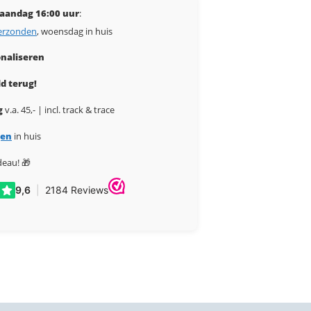
aandag 16:00 uur
:
erzonden
, woensdag in huis
naliseren
d terug!
g
v.a. 45,- | incl. track & trace
gen
in huis
deau! 🎁