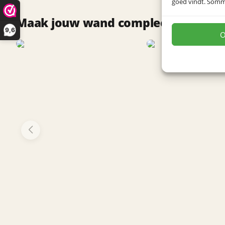
goed vindt. Sommig
Maak jouw wand compleet met deze
9,6
O