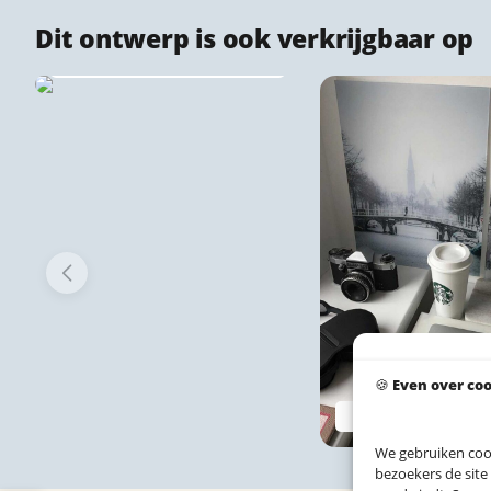
Dit ontwerp is ook verkrijgbaar op
Stadsprint puzzels
🍪
Even over co
Plexiglas stadsp
We gebruiken coo
bezoekers de site