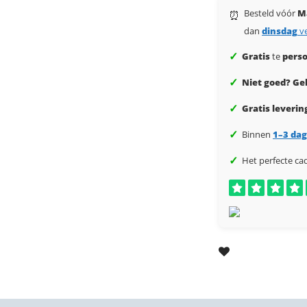
Besteld vóór
M
⏰
dan
dinsdag
v
✓
Gratis
te
perso
✓
Niet goed? Gel
✓
Gratis leverin
✓
Binnen
1–3 da
✓
Het perfecte ca