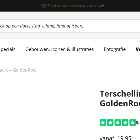
📦
Gratis verzending
vanaf 45,-
ucten
en
Specials
Gebouwen, iconen & illustraties
Fotografie
V
kaart – GoldenRod
Terschelli
GoldenRo
19.95