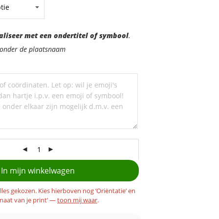
aliseer met een ondertitel of symbool
.
d onder de plaatsnaam
In mijn winkelwagen
alles gekozen. Kies hierboven nog ‘Oriëntatie’ en
maat van je print’ —
toon mij waar
.