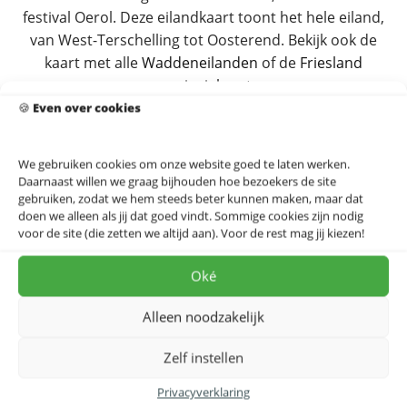
festival Oerol. Deze eilandkaart toont het hele eiland,
van West-Terschelling tot Oosterend. Bekijk ook de
kaart met alle
Waddeneilanden
of de
Friesland
provinciekaart
.
🍪
Even over cookies
Dit ontwerp is ook beschikbaar op
canvas
, als
IXXI
-
wanddecoratie of op
akoestisch doek
, dat bovendien
We gebruiken cookies om onze website goed te laten werken.
de akoestiek in huis verbetert. Een prachtig cadeau
Daarnaast willen we graag bijhouden hoe bezoekers de site
voor eilandliefhebbers en iedereen met mooie
gebruiken, zodat we hem steeds beter kunnen maken, maar dat
herinneringen aan Terschelling. Bekijk voor meer
doen we alleen als jij dat goed vindt. Sommige cookies zijn nodig
voor de site (die zetten we altijd aan). Voor de rest mag jij kiezen!
varianten ook
alle Terschelling posters
.
Oké
Dit ontwerp op akoestisch doek, IXXI of canvas?
Bekijk alle materialen →
Alleen noodzakelijk
Zelf instellen
Privacyverklaring
Op zoek naar een extra lijst?