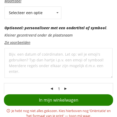
Maattabel
Optioneel:
Optioneel: personaliseer met een ondertitel of symbool
.
personaliseer
Kleiner gecentreerd onder de plaatsnaam
met
Zie voorbeelden
een
ondertitel
In mijn winkelwagen
Je hebt nog niet alles gekozen. Kies hierboven nog ‘Oriëntatie’ en
‘het formaat van je print’ —
toon mij waar
.