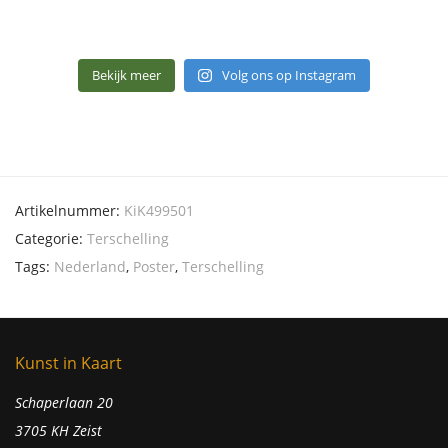
Bekijk meer
Volg ons op Instagram
Artikelnummer:
KiK499501
Categorie:
Terschelling
Tags:
Nederland
,
Poster
,
Terschelling
Kunst in Kaart
Schaperlaan 20
3705 KH Zeist