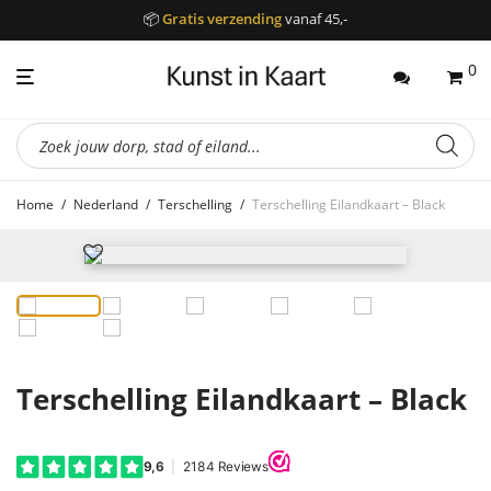
📦
Gratis verzending
vanaf 45,-
0
Producten
zoeken
Home
/
Nederland
/
Terschelling
/
Terschelling Eilandkaart – Black
Terschelling Eilandkaart – Black