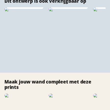
Dit ontwerp is ook verkrijgbaar op
stadsprint
wandpaneel 🔇♻️
Dibond stadsprints
Canvas
Maak jouw wand compleet met deze
prints