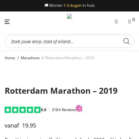
🚚
Binnen
1-3 dagen
in huis
0
Producten
zoeken
Home
/
Marathons
/
Rotterdam Marathon – 2019
Rotterdam Marathon – 2019
19.95