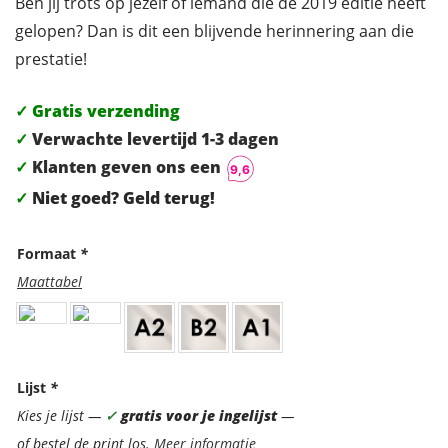
Ben jij trots op jezelf of iemand die de 2019 editie heeft
gelopen? Dan is dit een blijvende herinnering aan die
prestatie!
✓ Gratis verzending
✓
Verwachte levertijd 1-3 dagen
✓
Klanten geven ons een
✓
Niet goed? Geld terug!
Formaat
*
Maattabel
Lijst
*
Kies je lijst —
✓
gratis voor je ingelijst
—
of bestel de print los.
Meer informatie