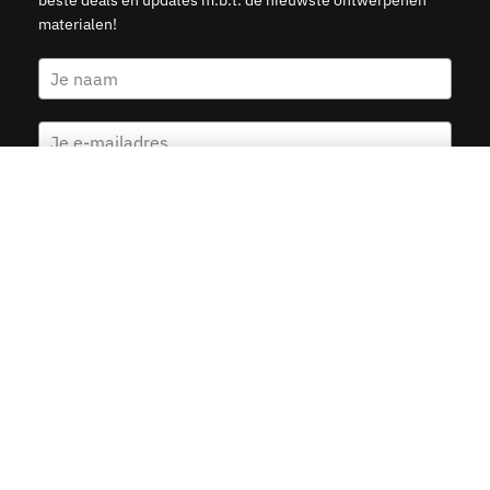
beste deals en updates m.b.t. de nieuwste ontwerpenen
materialen!
Rotterdam Marathon – 2019
Kies opties
v.a.
19.95
Ja, stuur mij de 5 euro korting
© 2015–2026 Kunst in Kaart — Veilige betalingen met Ideal,
Creditcard, Klarna & PayPal