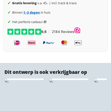
✓
Gratis levering
v.a. 45,- | incl. track & trace
✓
Binnen
1–3 dagen
in huis
✓
Het perfecte cadeau! 🎁
Geroest metaal —
Dit ontwerp is ook verkrijgbaar op
Cortenstaal
Behangcirkels
stadskaarten
Forex 