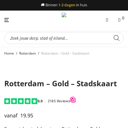
🚚
Binnen
1-3 dagen
in huis
0
Producten
zoeken
Home
/
Rotterdam
/
Rotterdam – Gold – Stadskaart
Rotterdam – Gold – Stadskaart
19.95