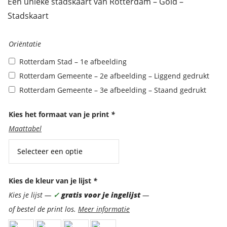
Een unieke stadskaart van Rotterdam – Gold –
Stadskaart
Oriëntatie
Oriëntatie
Rotterdam Stad – 1e afbeelding
Rotterdam Gemeente – 2e afbeelding – Liggend gedrukt
Rotterdam Gemeente – 3e afbeelding – Staand gedrukt
Kies het formaat van je print
*
Maattabel
Kies de kleur van je lijst
*
Kies je lijst —
✓
gratis voor je ingelijst
—
of bestel de print los.
Meer informatie