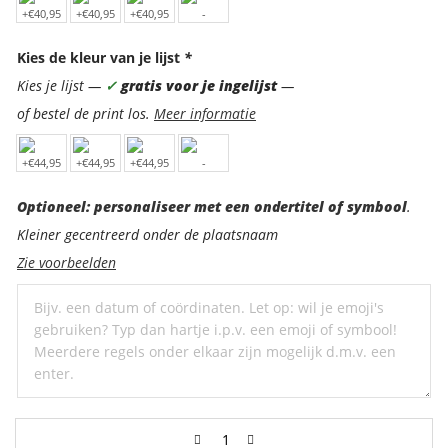
Kies de kleur van je lijst
*
Kies je lijst —
✓
gratis voor je ingelijst
—
of bestel de print los.
Meer informatie
Optioneel:
Optioneel: personaliseer met een ondertitel of symbool
.
personaliseer
Kleiner gecentreerd onder de plaatsnaam
met
Zie voorbeelden
een
ondertitel