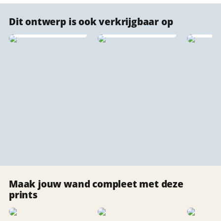
Dit ontwerp is ook verkrijgbaar op
IXXI wanddecoratie
Plexiglas stadsprints
Naadl
Maak jouw wand compleet met deze
prints