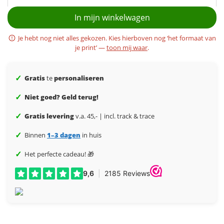
In mijn winkelwagen
Je hebt nog niet alles gekozen. Kies hierboven nog ‘het formaat van
je print’ —
toon mij waar
.
✓
Gratis
te
personaliseren
✓
Niet goed? Geld terug!
✓
Gratis levering
v.a. 45,- | incl. track & trace
✓
Binnen
1–3 dagen
in huis
✓
Het perfecte cadeau! 🎁