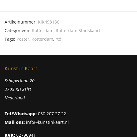
Artikelnummer:
KiK498186
Categorieën:
Rotterdam
,
Rotterdam Stadskaart
Tags:
Poster
,
Rotterdam
,
rtd
Kunst in Kaart
Schaperlaan 20
3705 KH Zeist
Nederland
Tel/Whatsapp:
030 207 27 22
Mail ons:
info@kunstinkaart.nl
KVK:
62796941