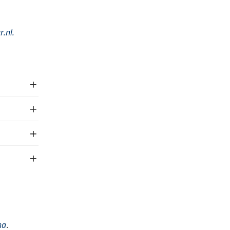
r.nl
.
na
.