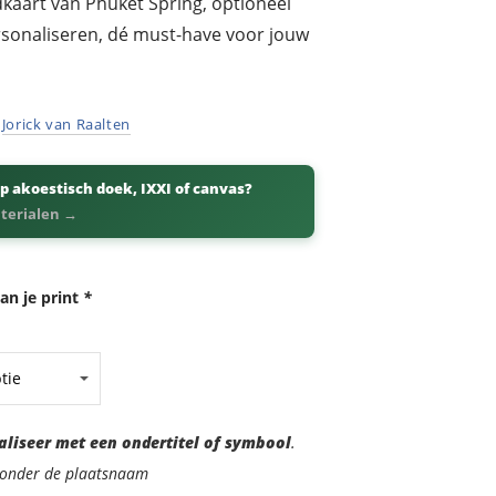
dkaart van Phuket Spring, optioneel
ersonaliseren, dé must-have voor jouw
r
Jorick van Raalten
p akoestisch doek, IXXI of canvas?
aterialen →
an je print
*
aliseer met een ondertitel of symbool
.
d onder de plaatsnaam