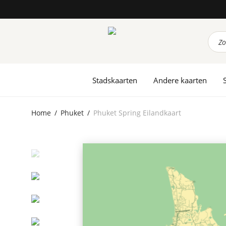
Prod
zoek
Stadskaarten
Andere kaarten
Home
/
Phuket
/
Phuket Spring Eilandkaart