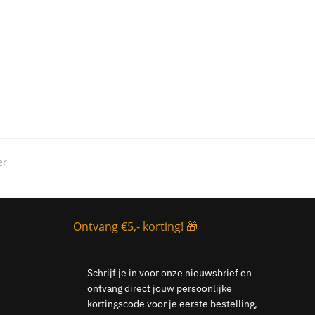
er
Ontvang €5,- korting! 🎁
Schrijf je in voor onze nieuwsbrief en
ontvang direct jouw persoonlijke
kortingscode voor je eerste bestelling,