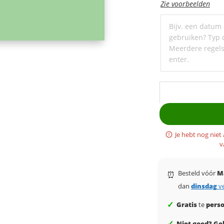
met
Zie voorbeelden
een
ondertitel
Je hebt nog niet
v
Besteld vóór
M
⏰
dan
dinsdag
v
✓
Gratis
te
perso
✓
Niet goed? Gel