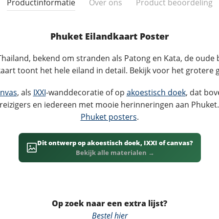
Productinformatie
Over ons
Product beoordeling
Phuket Eilandkaart Poster
n Thailand, bekend om stranden als Patong en Kata, de oude
art toont het hele eiland in detail. Bekijk voor het grotere
nvas
, als
IXXI
-wanddecoratie of op
akoestisch doek
, dat bov
reizigers en iedereen met mooie herinneringen aan Phuket.
Phuket posters
.
Dit ontwerp op akoestisch doek, IXXI of canvas?
Bekijk alle materialen →
Op zoek naar een extra lijst?
Bestel hier