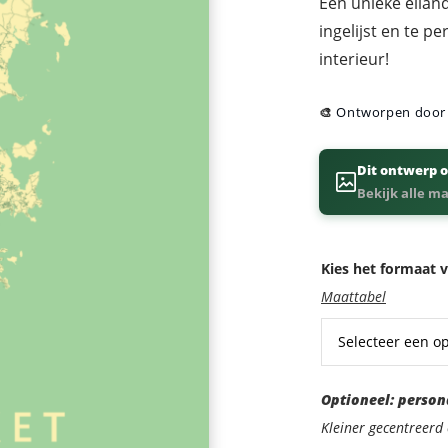
Een unieke eilan
ingelijst en te p
interieur!
🎨
Ontworpen doo
Dit ontwerp o
Bekijk alle m
Kies het formaat v
Maattabel
Optioneel:
Optioneel: person
personaliseer
Kleiner gecentreer