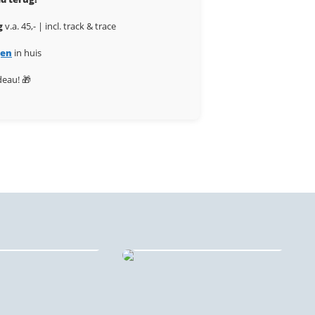
g
v.a. 45,- | incl. track & trace
gen
in huis
deau! 🎁
tische stadsprint
ndpaneel 🔇♻️
Stadsprint puzzels