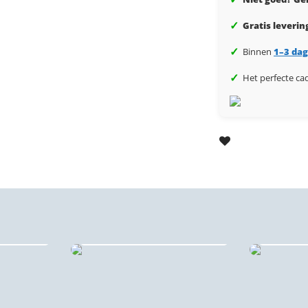
✓
Gratis leverin
✓
Binnen
1–3 da
✓
Het perfecte ca
Akoes
s ♻️
Dibond stadsprints
wa