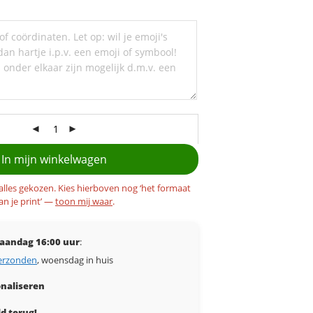
In mijn winkelwagen
 alles gekozen. Kies hierboven nog ‘het formaat
an je print’ —
toon mij waar
.
aandag 16:00 uur
:
erzonden
, woensdag in huis
naliseren
d terug!