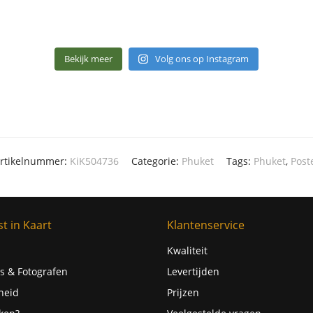
Bekijk meer
Volg ons op Instagram
rtikelnummer:
KiK504736
Categorie:
Phuket
Tags:
Phuket
,
Post
t in Kaart
Klantenservice
Kwaliteit
s & Fotografen
Levertijden
heid
Prijzen