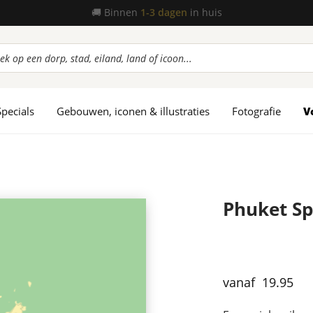
📦
Gratis verzending
vanaf 45,-
ucten
en
Specials
Gebouwen, iconen & illustraties
Fotografie
V
Phuket Sp
19.95