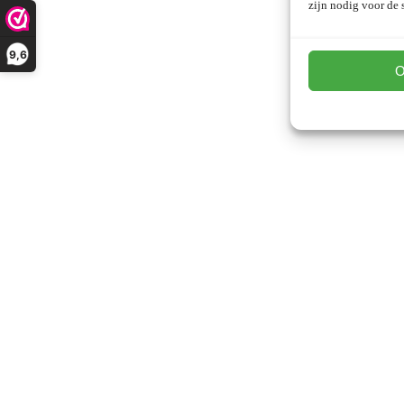
zijn nodig voor de s
9,6
O