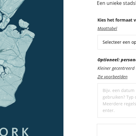
Een unieke stads
Kies het formaat v
Maattabel
Optioneel:
Optioneel: person
personaliseer
Kleiner gecentreer
met
Zie voorbeelden
een
ondertitel