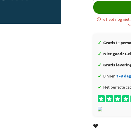
Je hebt nog niet
v
✓
Gratis
te
perso
✓
Niet goed? Gel
✓
Gratis leverin
✓
Binnen
1–3 da
✓
Het perfecte ca