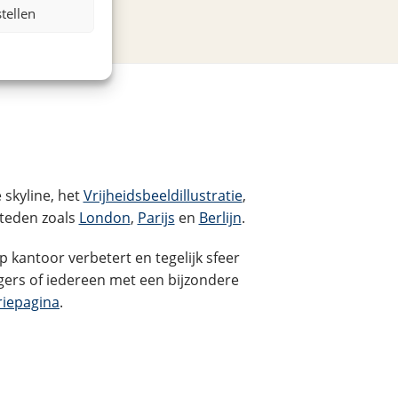
stellen
skyline, het
Vrijheidsbeeldillustratie
,
steden zoals
London
,
Parijs
en
Berlijn
.
p kantoor verbetert en tegelijk sfeer
gers of iedereen met een bijzondere
riepagina
.