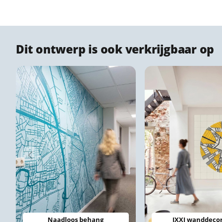
Dit ontwerp is ook verkrijgbaar op
Naadloos behang
IXXI wanddecor