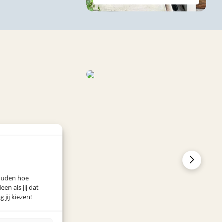
houden hoe
n als jij dat
 jij kiezen!