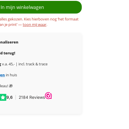
In mijn winkelwagen
 alles gekozen. Kies hierboven nog ‘het formaat
an je print’ —
toon mij waar
.
naliseren
d terug!
g
v.a. 45,- | incl. track & trace
gen
in huis
deau! 🎁