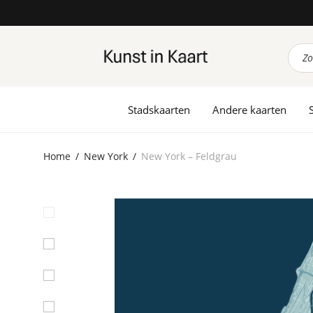
Prod
zoek
Stadskaarten
Andere kaarten
Home
/
New York
/
New York – Feldgrau