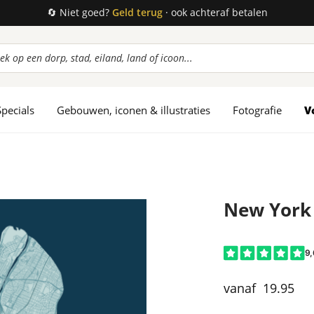
⭐ We scoren een
9,6
uit 2.150+ beoordelingen
ucten
en
Specials
Gebouwen, iconen & illustraties
Fotografie
V
New York 
19.95