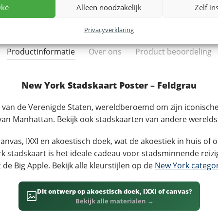
ké
Alleen noodzakelijk
Zelf in
Privacyverklaring
Productinformatie
Over ons
Product beoordeling
New York Stadskaart Poster – Feldgrau
van de Verenigde Staten, wereldberoemd om zijn iconische 
 van Manhattan. Bekijk ook stadskaarten van andere wereld
nvas, IXXI en akoestisch doek, wat de akoestiek in huis of o
 stadskaart is het ideale cadeau voor stadsminnende reizi
de Big Apple. Bekijk alle kleurstijlen op de
New York catego
Dit ontwerp op akoestisch doek, IXXI of canvas?
Bekijk alle materialen →