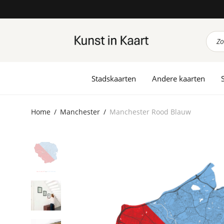
Prod
zoek
Stadskaarten
Andere kaarten
Home
/
Manchester
/
Manchester Rood Blauw