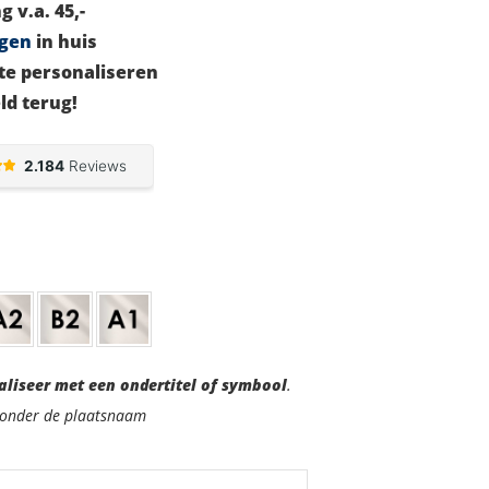
g v.a. 45,-
agen
in huis
te personaliseren
ld terug!
aliseer met een ondertitel of symbool
.
d onder de plaatsnaam