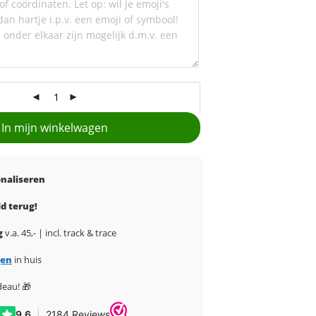
In mijn winkelwagen
naliseren
d terug!
g
v.a. 45,- | incl. track & trace
gen
in huis
deau! 🎁