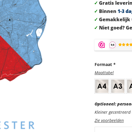
✓
Gratis leverin
✓
Binnen
1-3 d
✓
Gemakkelijk 
✓
Niet goed? Ge
Formaat
*
Maattabel
Optioneel:
Optioneel: person
personaliseer
Kleiner gecentreer
met
Zie voorbeelden
een