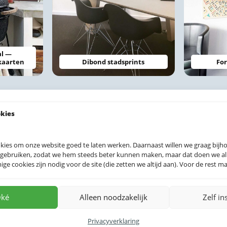
al —
kaarten
Dibond stadsprints
For
okies
 prints
kies om onze website goed te laten werken. Daarnaast willen we graag bij
 gebruiken, zodat we hem steeds beter kunnen maken, maar dat doen we allee
e cookies zijn nodig voor de site (die zetten we altijd aan). Voor de rest mag
ké
Alleen noodzakelijk
Zelf in
Privacyverklaring