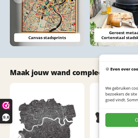
Geroest meta
Canvas stadsprints
Cortenstaal stads
🍪
Even over co
Maak jouw wand compleet met deze
We gebruiken coo
bezoekers de site
goed vindt. Sommig
9,6
O