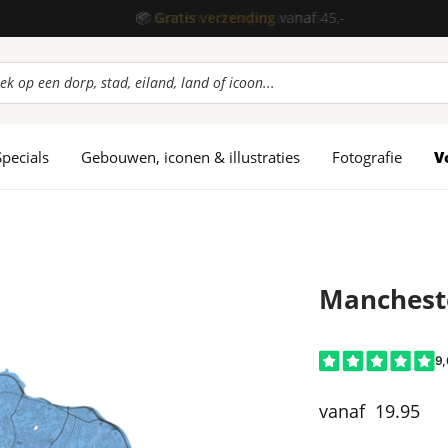
📦
Gratis verzending
vanaf 45,-
ucten
en
Specials
Gebouwen, iconen & illustraties
Fotografie
V
Manchest
19.95