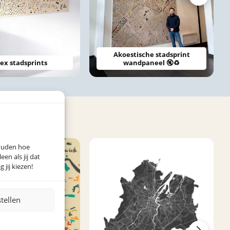
Akoestische stadsprint
ex stadsprints
wandpaneel 🔇♻️
houden hoe
n als jij dat
 jij kiezen!
stellen