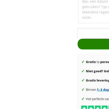
ondertitel
✓
Gratis
te
perso
✓
Niet goed? Gel
✓
Gratis leverin
✓
Binnen
1–3 da
✓
Het perfecte ca