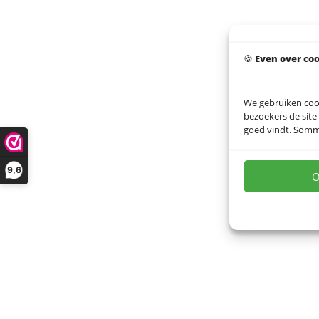
🍪
Even over co
We gebruiken coo
bezoekers de site
goed vindt. Sommig
9,6
O