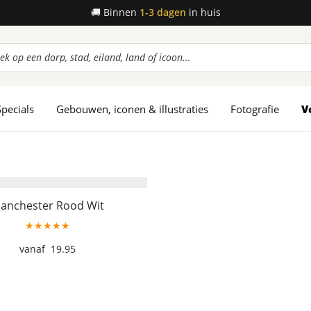
🚚
Binnen
1-3 dagen
in huis
ucten
en
Specials
Gebouwen, iconen & illustraties
Fotografie
V
anchester Rood Wit
★★★★★
19.95