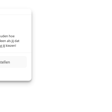
houden hoe
n als jij dat
 jij kiezen!
stellen