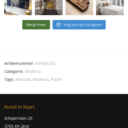
Bekijk meer
Volg ons op Instagram
Artikelnummer:
KiK506252
Categorie:
Madeira
Tags:
Amazon
,
Madeira
,
Poster
Kunst in Kaart
Schaperlaan 20
3705 KH Zeist