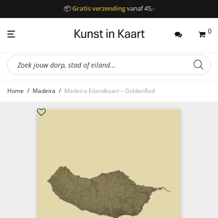
📦
Gratis verzending
vanaf 45,-
0
Producten
zoeken
Home
/
Madeira
/
Madeira Eilandkaart – GoldenRod