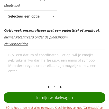
Maattabel
Optioneel:
Optioneel: personaliseer met een ondertitel of symbool
.
personaliseer
Kleiner gecentreerd onder de plaatsnaam
met
Zie voorbeelden
een
ondertitel
In mijn winkelwagen
Je hebt nog niet alles gekozen. Kies hierboven nog ‘Oriëntatie’ en