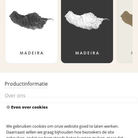
Productinformatie
Over ons
Product beoordeling
🍪
Even over cookies
Madeira Eilandkaart Poster
We gebruiken cookies om onze website goed te laten werken.
Daarnaast willen we graag bijhouden hoe bezoekers de site
gebruiken, zodat we hem steeds beter kunnen maken, maar dat