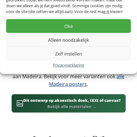
Madeira is een Portugees eiland in de Atlantische
doen we alleen als jij dat goed vindt. Sommige cookies zijn nodig
Oceaan, beroemd om zijn levada-wandelingen, steile
voor de site (die zetten we altijd aan). Voor de rest mag jij kiezen!
kliffen en hoofdstad Funchal. Deze eilandkaart brengt
het hele bloemeneiland in beeld. Bekijk voor het
Oké
grotere geheel ook de
Portugal landkaart
.
Alleen noodzakelijk
Dit ontwerp is ook beschikbaar op
canvas
, als
IXXI
-
wanddecoratie of op
akoestisch doek
, dat bovendien
Zelf instellen
de akoestiek in huis verbetert. Een prachtig cadeau
Privacyverklaring
voor wandelaars en iedereen met mooie herinneringen
aan Madeira. Bekijk voor meer varianten ook
alle
Madeira posters
.
Dit ontwerp op akoestisch doek, IXXI of canvas?
Bekijk alle materialen →