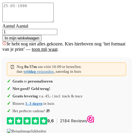
Aantal
Aantal
In mijn winkelwagen
Je hebt nog niet alles gekozen. Kies hierboven nog ‘het formaat
van je print’ —
toon mij waar
.
⏰
Nog
8u 57m
om vóór 16:00 te bestellen:
dan
vrijdag
verzonden
, zaterdag in huis
✓
Gratis
te
personaliseren
✓
Niet goed? Geld terug!
✓
Gratis levering
v.a. 45,- | incl. track & trace
✓
Binnen
1–3 dagen
in huis
✓
Het perfecte cadeau! 🎁