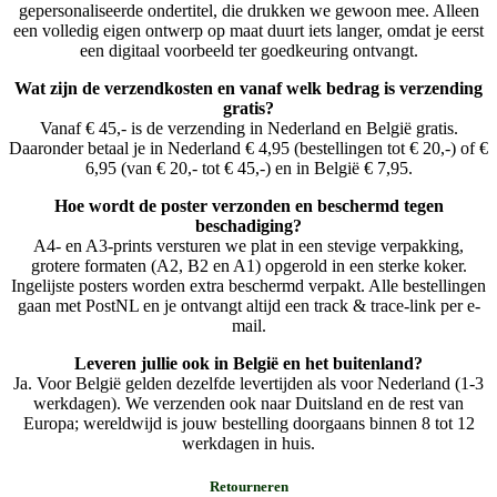
gepersonaliseerde ondertitel, die drukken we gewoon mee. Alleen
een volledig eigen ontwerp op maat duurt iets langer, omdat je eerst
een digitaal voorbeeld ter goedkeuring ontvangt.
Wat zijn de verzendkosten en vanaf welk bedrag is verzending
gratis?
Vanaf € 45,- is de verzending in Nederland en België gratis.
Daaronder betaal je in Nederland € 4,95 (bestellingen tot € 20,-) of €
6,95 (van € 20,- tot € 45,-) en in België € 7,95.
Hoe wordt de poster verzonden en beschermd tegen
beschadiging?
A4- en A3-prints versturen we plat in een stevige verpakking,
grotere formaten (A2, B2 en A1) opgerold in een sterke koker.
Ingelijste posters worden extra beschermd verpakt. Alle bestellingen
gaan met PostNL en je ontvangt altijd een track & trace-link per e-
mail.
Leveren jullie ook in België en het buitenland?
Ja. Voor België gelden dezelfde levertijden als voor Nederland (1-3
werkdagen). We verzenden ook naar Duitsland en de rest van
Europa; wereldwijd is jouw bestelling doorgaans binnen 8 tot 12
werkdagen in huis.
Retourneren