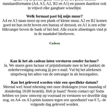
standaardformaten (A4, A3, A2, B2 en A1) en passen daardoor ook
in vrijwel elke gangbare wissellijst.
Welk formaat past bij mijn muur?
A4 en A3 staan mooi op een plank of kleine muur, A2 en B2 komen
goed tot hun recht boven een bureau of dressoir, en A1 is een echte
blikvanger boven de bank of het bed. Alle exacte afmetingen vind je
in de maattabel hierboven.
Cadeau
Kan ik het als cadeau laten versturen zonder factuur?
Ja. We sturen geen factuur of prijsinformatie mee in het pakket; de
orderbevestiging ontvang jij per e-mail. Vul bij het afrekenen
simpelweg het adres van de ontvanger in als bezorgadres.
Kan het geleverd worden vóór een specifieke datum?
Meestal wel: houd rekening met onze drukdagen (voor maandag of
donderdag 16:00 besteld). Heb je haast? Neem contact op! Soms
hebben we jouw ontwerp op voorraad en versturen we dezelfde dag
nog, en A4- en A3-prints kunnen tegen een spoedtarief van € 5,- de
volgende dag geleverd worden.