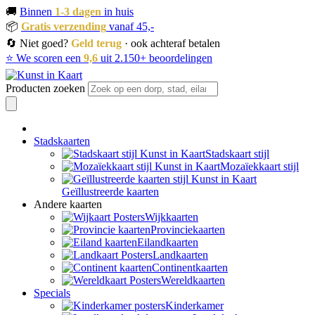
🚚
Binnen
1-3 dagen
in huis
📦
Gratis verzending
vanaf 45,-
🔄 Niet goed?
Geld terug
· ook achteraf betalen
⭐ We scoren een
9,6
uit 2.150+ beoordelingen
Producten zoeken
Stadskaarten
Stadskaart stijl
Mozaïekkaart stijl
Geïllustreerde kaarten
Andere kaarten
Wijkkaarten
Provinciekaarten
Eilandkaarten
Landkaarten
Continentkaarten
Wereldkaarten
Specials
Kinderkamer