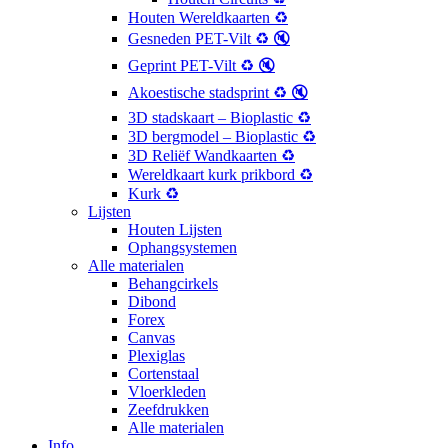
Houten Wereldkaarten ♻️
Gesneden PET-Vilt ♻️ 🔇
Geprint PET-Vilt ♻️ 🔇
Akoestische stadsprint ♻️ 🔇
3D stadskaart – Bioplastic ♻️
3D bergmodel – Bioplastic ♻️
3D Reliëf Wandkaarten ♻️
Wereldkaart kurk prikbord ♻️
Kurk ♻️
Lijsten
Houten Lijsten
Ophangsystemen
Alle materialen
Behangcirkels
Dibond
Forex
Canvas
Plexiglas
Cortenstaal
Vloerkleden
Zeefdrukken
Alle materialen
Info