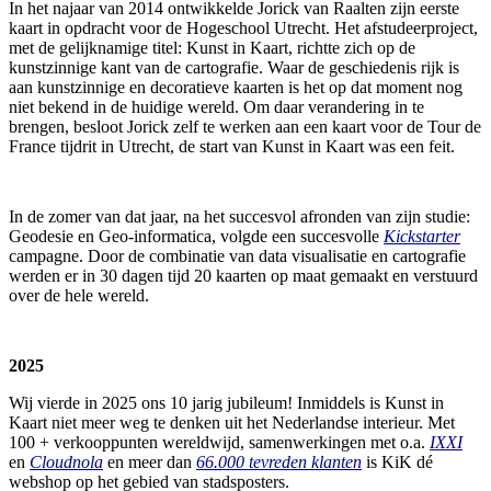
In het najaar van 2014 ontwikkelde Jorick van Raalten zijn eerste
kaart in opdracht voor de Hogeschool Utrecht. Het afstudeerproject,
met de gelijknamige titel: Kunst in Kaart, richtte zich op de
kunstzinnige kant van de cartografie. Waar de geschiedenis rijk is
aan kunstzinnige en decoratieve kaarten is het op dat moment nog
niet bekend in de huidige wereld. Om daar verandering in te
brengen, besloot Jorick zelf te werken aan een kaart voor de Tour de
France tijdrit in Utrecht, de start van Kunst in Kaart was een feit.
In de zomer van dat jaar, na het succesvol afronden van zijn studie:
Geodesie en Geo-informatica, volgde een succesvolle
Kickstarter
campagne. Door de combinatie van data visualisatie en cartografie
werden er in 30 dagen tijd 20 kaarten op maat gemaakt en verstuurd
over de hele wereld.
2025
Wij vierde in 2025 ons 10 jarig jubileum! Inmiddels is Kunst in
Kaart niet meer weg te denken uit het Nederlandse interieur. Met
100 + verkooppunten wereldwijd, samenwerkingen met o.a.
IXXI
en
Cloudnola
en meer dan
66.000 tevreden klanten
is KiK dé
webshop op het gebied van stadsposters.