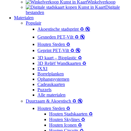
Winkelverkoop
Digitale
bestanden
Materialen
Populair
Akoestische stadsprint ♻️ 🔇
Gesneden PET-Vilt ♻️ 🔇
Houten Steden ♻️
Geprint PET-Vilt ♻️ 🔇
3D kaart – Bioplastic ♻️
3D Reliëf Wandkaarten ♻️
IXXI
Borrelplanken
Ophangsystemen
Cadeaukaarten
Puzzels
Alle materialen
Duurzaam & Akoestisch ♻️ 🔇
Houten Steden ♻️
Houten Stadskaarten ♻️
Houten Skylines ♻️
Houten Iconen ♻️
Houten Circuits ♻️