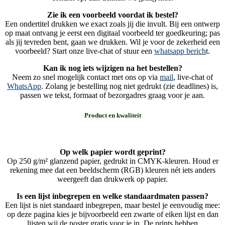
Zie ik een voorbeeld voordat ik bestel?
Een ondertitel drukken we exact zoals jij die invult. Bij een ontwerp
op maat ontvang je eerst een digitaal voorbeeld ter goedkeuring; pas
als jij tevreden bent, gaan we drukken. Wil je voor de zekerheid een
voorbeeld? Start onze live-chat of stuur een
whatsapp berich
t.
Kan ik nog iets wijzigen na het bestellen?
Neem zo snel mogelijk contact met ons op via
mail
, live-chat of
WhatsApp
. Zolang je bestelling nog niet gedrukt (zie deadlines) is,
passen we tekst, formaat of bezorgadres graag voor je aan.
Product en kwaliteit
Op welk papier wordt geprint?
Op 250 g/m² glanzend papier, gedrukt in CMYK-kleuren. Houd er
rekening mee dat een beeldscherm (RGB) kleuren nét iets anders
weergeeft dan drukwerk op papier.
Is een lijst inbegrepen en welke standaardmaten passen?
Een lijst is niet standaard inbegrepen, maar bestel je eenvoudig mee:
op deze pagina kies je bijvoorbeeld een zwarte of eiken lijst en dan
lijsten wij de poster gratis voor je in. De prints hebben