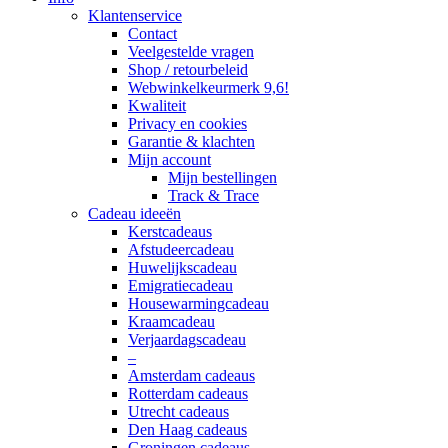
Klantenservice
Contact
Veelgestelde vragen
Shop / retourbeleid
Webwinkelkeurmerk 9,6!
Kwaliteit
Privacy en cookies
Garantie & klachten
Mijn account
Mijn bestellingen
Track & Trace
Cadeau ideeën
Kerstcadeaus
Afstudeercadeau
Huwelijkscadeau
Emigratiecadeau
Housewarmingcadeau
Kraamcadeau
Verjaardagscadeau
–
Amsterdam cadeaus
Rotterdam cadeaus
Utrecht cadeaus
Den Haag cadeaus
Groningen cadeaus