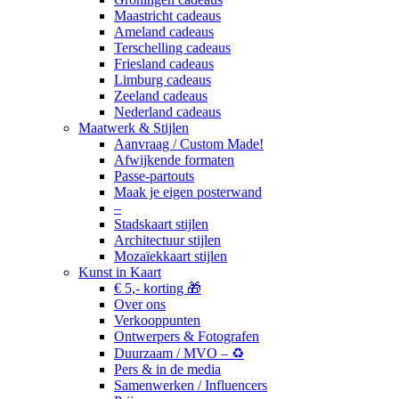
Maastricht cadeaus
Ameland cadeaus
Terschelling cadeaus
Friesland cadeaus
Limburg cadeaus
Zeeland cadeaus
Nederland cadeaus
Maatwerk & Stijlen
Aanvraag / Custom Made!
Afwijkende formaten
Passe-partouts
Maak je eigen posterwand
–
Stadskaart stijlen
Architectuur stijlen
Mozaïekkaart stijlen
Kunst in Kaart
€ 5,- korting 🎁
Over ons
Verkooppunten
Ontwerpers & Fotografen
Duurzaam / MVO – ♻️
Pers & in de media
Samenwerken / Influencers