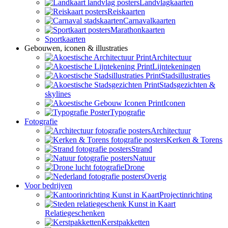
Landvlagkaarten
Reiskaarten
Carnavalkaarten
Marathonkaarten
Sportkaarten
Gebouwen, iconen & illustraties
Architectuur
Lijntekeningen
Stadsillustraties
Stadsgezichten &
skylines
Iconen
Typografie
Fotografie
Architectuur
Kerken & Torens
Strand
Natuur
Drone
Overig
Voor bedrijven
Projectinrichting
Relatiegeschenken
Kerstpakketten