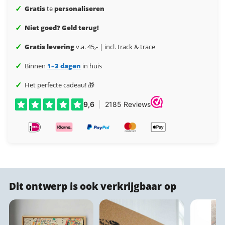
✓
Gratis
te
personaliseren
✓
Niet goed? Geld terug!
✓
Gratis levering
v.a. 45,- | incl. track & trace
✓
Binnen
1–3 dagen
in huis
✓
Het perfecte cadeau! 🎁
Dit ontwerp is ook verkrijgbaar op