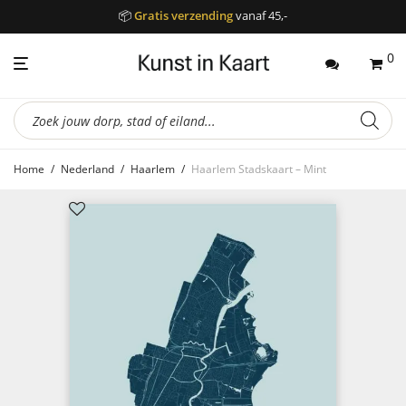
📦
Gratis verzending
vanaf 45,-
0
Producten
zoeken
Home
/
Nederland
/
Haarlem
/
Haarlem Stadskaart – Mint