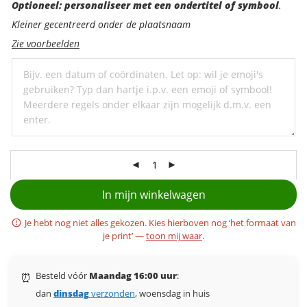
Optioneel:
Optioneel: personaliseer met een ondertitel of symbool
.
personaliseer
Kleiner gecentreerd onder de plaatsnaam
met
Zie voorbeelden
een
ondertitel
In mijn winkelwagen
Je hebt nog niet alles gekozen. Kies hierboven nog ‘het formaat van
je print’ —
toon mij waar
.
Besteld vóór
Maandag 16:00 uur
:
⏰
dan
dinsdag
verzonden
, woensdag in huis