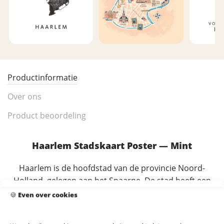
Productinformatie
Over ons
Product beoordeling
Haarlem Stadskaart Poster — Mint
Haarlem is de hoofdstad van de provincie Noord-
Holland, gelegen aan het Spaarne. De stad heeft een
rijke cultuurhistorie met de imposante Grote Kerk
🍪
Even over cookies
(Bavokerk), het Frans Hals Museum, schilderachtige
grachtjes en een gezellig stadscentrum. Deze poster is