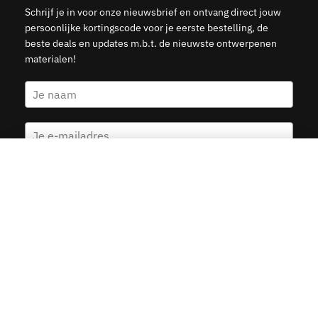
Schrijf je in voor onze nieuwsbrief en ontvang direct jouw
persoonlijke kortingscode voor je eerste bestelling, de
beste deals en updates m.b.t. de nieuwste ontwerpenen
materialen!
Haarlem Stadskaart – Mint
Kies opties
v.a.
19.95
Ja, stuur mij de 5 euro korting
© 2015–2026 Kunst in Kaart — Veilige betalingen met Ideal,
Creditcard, Klarna & PayPal