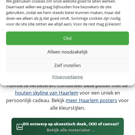
We gebruiken cookies om onze website goed te laten werken.
uitgevoerd in frisse Mint-groentinten, wat zorgt voor
Daarnaast willen we graag bijhouden hoe bezoekers de site
een moderne, levendige kleuraccenten. Naast deze
gebruiken, zodat we hem steeds beter kunnen maken, maar dat
doen we alleen als jij dat goed vindt. Sommige cookies zijn nodig
stadskaart is Haarlem ook beschikbaar als
Bavokerk
voor de site (die zetten we altijd aan). Voor de rest mag jij kiezen!
Haarlem Illustratie
en
Skyline Borrelplank Haarlem
. Ook
de stadskaarten van
Amsterdam
,
Leiden
,
Alkmaar
zijn
Oké
populair in de regio. Bekijk ook de
Noord-Holland
Provinciekaart
voor een overzicht van de hele provincie
Alleen noodzakelijk
Noord-Holland.
Zelf instellen
Dit ontwerp is ook beschikbaar op
canvas
,
IXXI
of als
Privacyverklaring
akoestisch doek
— ideaal om tegelijk de akoestiek in de
ruimte te verbeteren. Combineer deze poster met de
houten skyline van Haarlem
voor een uniek en
persoonlijk cadeau. Bekijk
meer Haarlem posters
voor
alle kleurstijlen.
Dit ontwerp op akoestisch doek, IXXI of canvas?
Bekijk alle materialen →