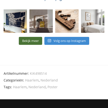
Bekijk meer
Volg ons op Instagram
Artikelnummer:
KiK498514
Categorieën:
Haarlem
,
Nederland
Tags:
Haarlem
,
Nederland
,
Poster