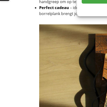
handgreep om op te hangen.
Perfect cadeau
– ideaal als housewa
borrelplank brengt jouw herinneringe