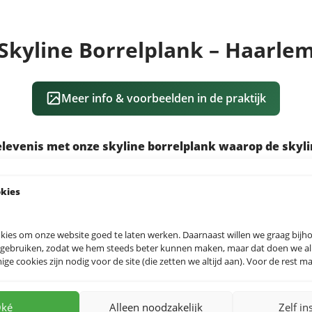
Skyline Borrelplank – Haarle
Meer info & voorbeelden in de praktijk
elevenis met onze skyline borrelplank waarop de skyli
okies
king met Houtmeid presenteren we de bekendste gebouwe
rveerplank.
soorten
– kies voor robuust eiken, charmant esdoorn of kar
kies om onze website goed te laten werken. Daarnaast willen we graag bij
 gebruiken, zodat we hem steeds beter kunnen maken, maar dat doen we allee
e cookies zijn nodig voor de site (die zetten we altijd aan). Voor de rest mag
tweemaal behandeld met minerale olie (of wax), wat niet al
tnerven accentueert.
ruiken tijdens borrels, maar ook een sfeervolle eyecatcher
ké
Alleen noodzakelijk
Zelf in