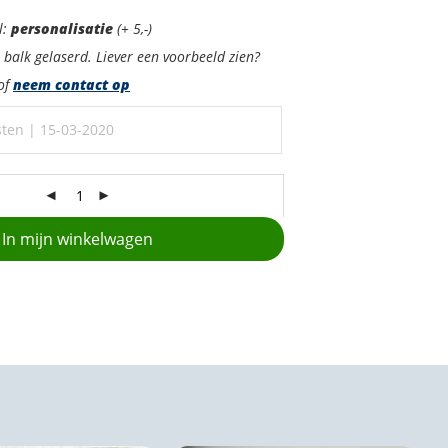
l:
personalisatie
(+ 5,-)
e balk gelaserd. Liever een voorbeeld zien?
 of
neem contact op
In mijn winkelwagen