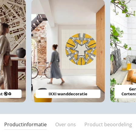
Ger
nt 🔇♻️
IXXI wanddecoratie
Corten
Productinformatie
Over ons
Product beoordeling