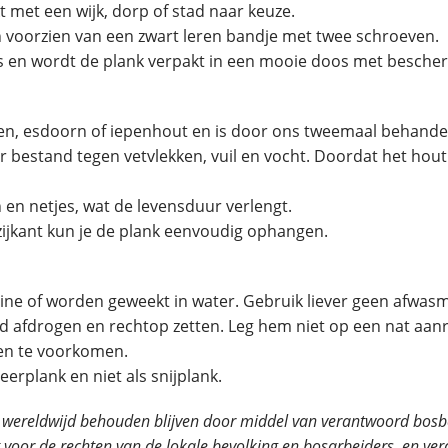
 met een wijk, dorp of stad naar keuze.
n voorzien van een zwart leren bandje met twee schroeven.
 en wordt de plank verpakt in een mooie doos met besche
en, esdoorn of iepenhout en is door ons tweemaal behandel
er bestand tegen vetvlekken, vuil en vocht. Doordat het hou
n en netjes, wat de levensduur verlengt.
zijkant kun je de plank eenvoudig ophangen.
ine of worden geweekt in water. Gebruik liever geen afwas
ed afdrogen en rechtop zetten. Leg hem niet op een nat aan
en te voorkomen.
eerplank en niet als snijplank.
 wereldwijd behouden blijven door middel van verantwoord bosb
ct voor de rechten van de lokale bevolking en bosarbeiders, en 