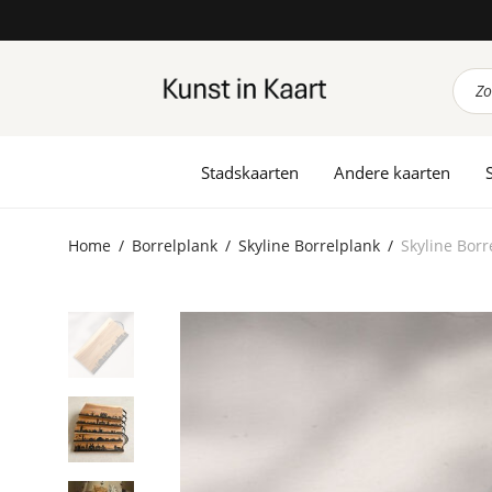
Prod
zoek
Stadskaarten
Andere kaarten
Home
/
Borrelplank
/
Skyline Borrelplank
/
Skyline Bor