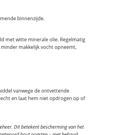
rmende binnenzijde.
d met witte minerale olie. Regelmatig
t minder makkelijk vocht opneemt,
middel vanwege de ontvettende
recht en laat hem niet opdrogen op of
eheer. Dit betekent bescherming van het
verantwoord hout oogsten – met behoud