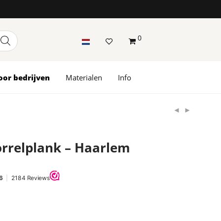
0
oor bedrijven
Materialen
Info
orrelplank – Haarlem