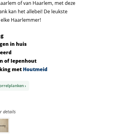
 Haarlem of van Haarlem, met deze
ank kan het allebei! De leukste
 elke Haarlemmer!
ng
gen in huis
ceerd
rn of Iepenhout
king met
Houtmeid
borrelplanken ›
r details