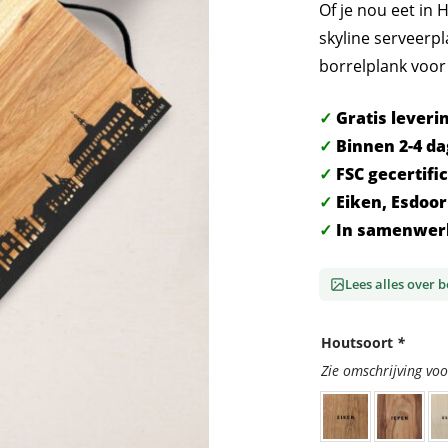
Of je nou eet in
skyline serveerpl
borrelplank voor
✓
Gratis leveri
✓
Binnen 2-4 da
✓
FSC gecertifi
✓
Eiken, Esdoo
✓
In samenwer
Lees alles over 
Houtsoort
*
Zie omschrijving voo