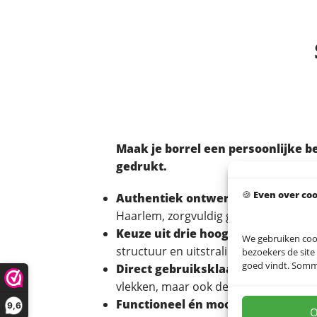
Maak je borrel een persoonlijke b
gedrukt.
🍪
Even over co
Authentiek ontwerp
– in samenwer
Haarlem, zorgvuldig gedrukt op je se
Keuze uit drie hoogwaardige hout
We gebruiken coo
structuur en uitstraling.
bezoekers de site
goed vindt. Sommig
Direct gebruiksklaar
– de plank is 
vlekken, maar ook de natuurlijke hou
Functioneel én mooi
– handig te geb
9,6
O