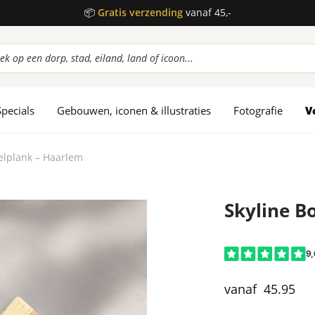
📦
Gratis verzending
vanaf 45,-
ucten
en
Specials
Gebouwen, iconen & illustraties
Fotografie
V
relplank – Haarlem
Skyline B
45.95