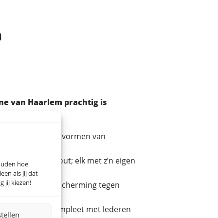
m
ne van Haarlem prachtig is
n en herkenbare vormen van
aktervol iepenhout; elk met z’n eigen
houden hoe
n als jij dat
 jij kiezen!
leen zorgt voor bescherming tegen
 in de keuken. Compleet met lederen
stellen