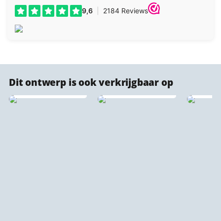
Akoestische
Dit ontwerp is ook verkrijgbaar op
stadsprint
wandpaneel 🔇♻️
Behangcirkels
Naadl