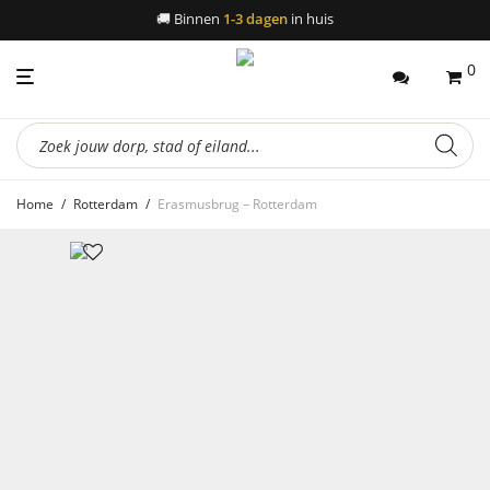
🚚
Binnen
1-3 dagen
in huis
0
Producten
zoeken
Home
/
Rotterdam
/
Erasmusbrug – Rotterdam