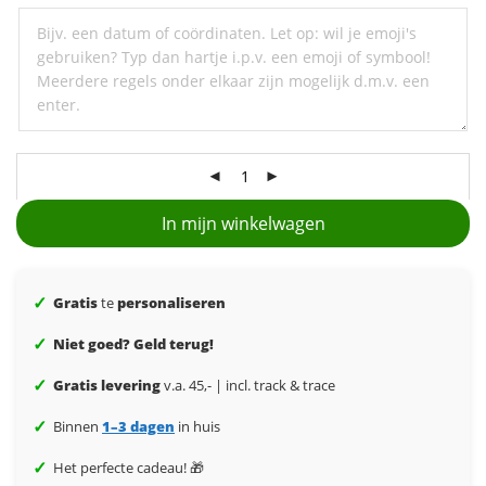
een
ondertitel
In mijn winkelwagen
✓
Gratis
te
personaliseren
✓
Niet goed? Geld terug!
✓
Gratis levering
v.a. 45,- | incl. track & trace
✓
Binnen
1–3 dagen
in huis
✓
Het perfecte cadeau! 🎁