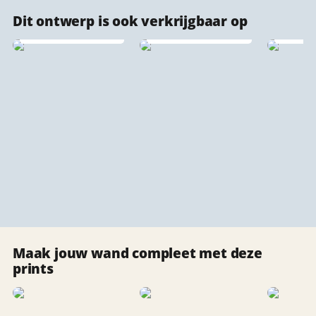
Dit ontwerp is ook verkrijgbaar op
Forex stadsprints
Canvas stadsprints
Vlo
Maak jouw wand compleet met deze
prints