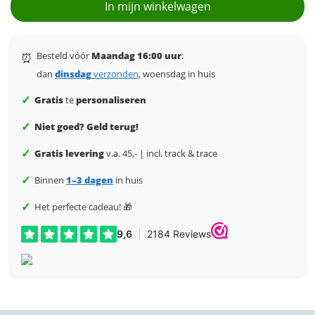
In mijn winkelwagen
Besteld vóór
Maandag 16:00 uur
:
⏰
dan
dinsdag
verzonden
, woensdag in huis
✓
Gratis
te
personaliseren
✓
Niet goed? Geld terug!
✓
Gratis levering
v.a. 45,- | incl. track & trace
✓
Binnen
1–3 dagen
in huis
✓
Het perfecte cadeau! 🎁