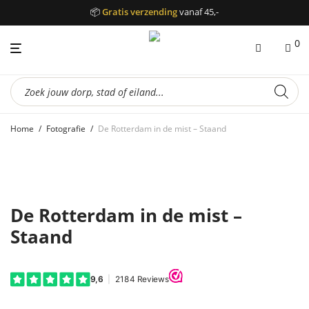
📦
Gratis verzending
vanaf 45,-
0
Producten
zoeken
Home
/
Fotografie
/
De Rotterdam in de mist – Staand
De Rotterdam in de mist –
Staand