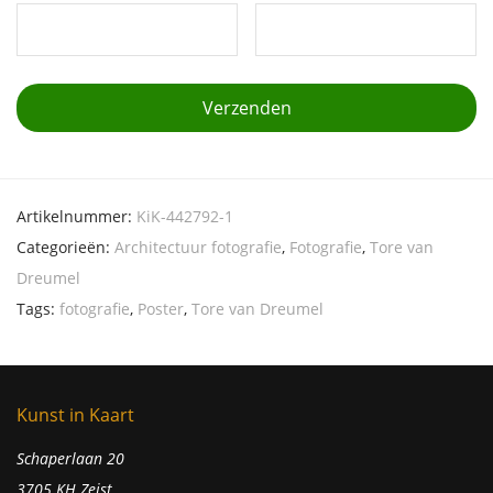
Artikelnummer:
KiK-442792-1
Categorieën:
Architectuur fotografie
,
Fotografie
,
Tore van
Dreumel
Tags:
fotografie
,
Poster
,
Tore van Dreumel
Kunst in Kaart
Schaperlaan 20
3705 KH Zeist