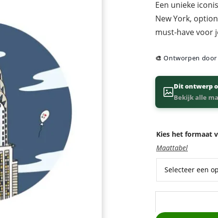
Een unieke iconis
New York, optione
must-have voor j
🎨
Ontworpen doo
Dit ontwerp o
Bekijk alle m
Kies het formaat v
Maattabel