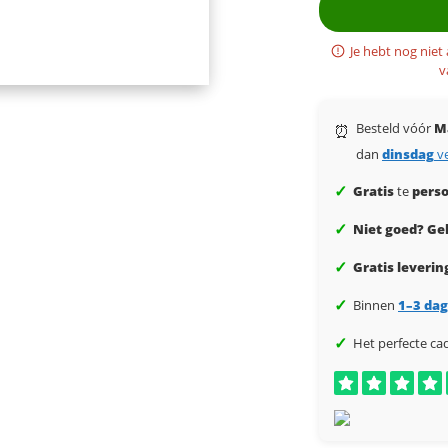
Je hebt nog niet
v
Besteld vóór
M
⏰
dan
dinsdag
v
✓
Gratis
te
perso
✓
Niet goed? Gel
✓
Gratis leverin
✓
Binnen
1–3 da
✓
Het perfecte ca