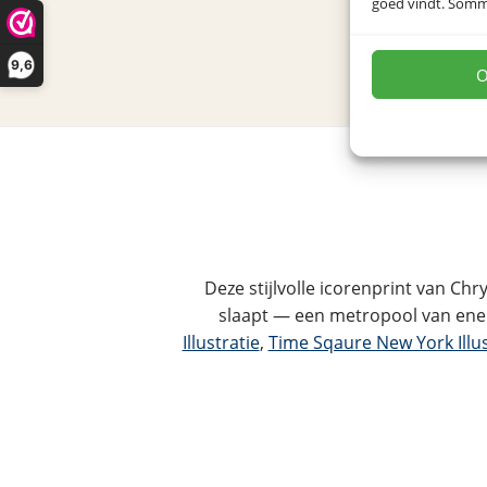
goed vindt. Sommig
9,6
O
Deze stijlvolle icorenprint van C
slaapt — een metropool van ener
Illustratie
,
Time Sqaure New York Illus