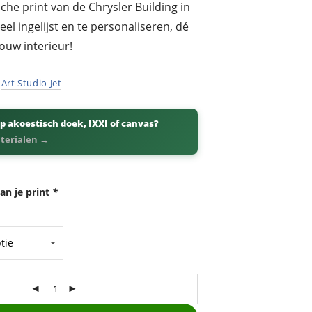
che print van de Chrysler Building in
el ingelijst en te personaliseren, dé
ouw interieur!
r
Art Studio Jet
p akoestisch doek, IXXI of canvas?
aterialen →
an je print
*