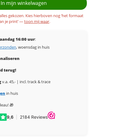
In mijn winkelwagen
 alles gekozen. Kies hierboven nog ‘het formaat
an je print’ —
toon mij waar
.
aandag 16:00 uur
:
erzonden
, woensdag in huis
naliseren
d terug!
g
v.a. 45,- | incl. track & trace
gen
in huis
deau! 🎁