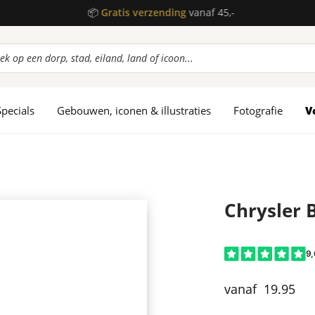
📦
Gratis verzending
vanaf 45,-
ucten
en
Specials
Gebouwen, iconen & illustraties
Fotografie
V
Chrysler 
19.95