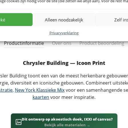
e cookies zijn nodig voor de site (die zetten we altijd aan). Voor de rest mag
ké
Alleen noodzakelijk
Zelf in
Privacyverklaring
Productinformatie
Over ons
Product beoordeling
Chrysler Building — Icoon Print
hrysler Building toont een van de meest herkenbare gebouwe
gie, diversiteit en iconische gebouwen. Combineert uitst
tratie
,
New York Klassieke Mix
voor een samenhangende seri
kaarten
voor meer inspiratie.
Dit ontwerp op akoestisch doek, IXXI of canvas?
Bekijk alle materialen →