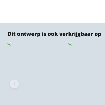
Dit ontwerp is ook verkrijgbaar op
Stadsprint puzzels
Dibond stadspr