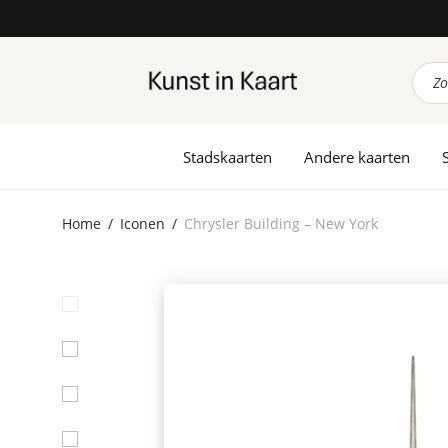
Prod
zoek
Stadskaarten
Andere kaarten
Home
/
Iconen
/
Chrysler Building – New York