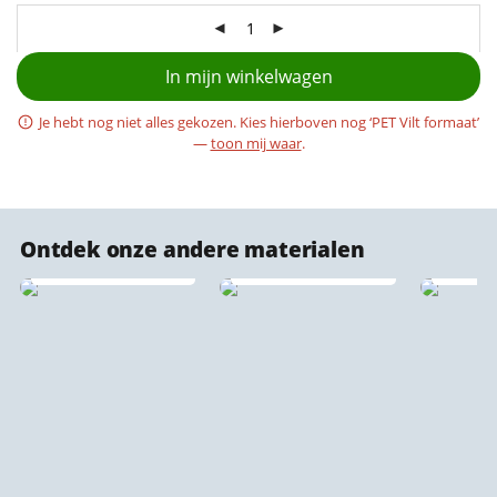
In mijn winkelwagen
Je hebt nog niet alles gekozen. Kies hierboven nog ‘PET Vilt formaat’
—
toon mij waar
.
Akoestische
Ontdek onze andere materialen
stadsprint
wandpaneel 🔇♻️
IXXI wanddecoratie
Canvas