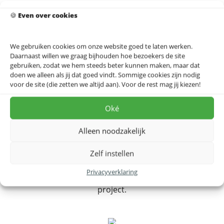
Deze worden ingezameld, gesorteerd, versnipperd en
🍪
Even over cookies
verwerkt tot kleine korrels waaruit fijne vezels worden
gemaakt.
In een Nederlandse fabriek worden de vezels laag voor
We gebruiken cookies om onze website goed te laten werken.
laag opgebouwd en onder warmte en druk
Daarnaast willen we graag bijhouden hoe bezoekers de site
gebruiken, zodat we hem steeds beter kunnen maken, maar dat
samengeperst tot stevige PET-viltplaten. Zo ontstaat
doen we alleen als jij dat goed vindt. Sommige cookies zijn nodig
een materiaal dat niet alleen duurzaam is, maar ook
voor de site (die zetten we altijd aan). Voor de rest mag jij kiezen!
uitstekende akoestische eigenschappen heeft.
Doordat dit proces volledig in Nederland plaatsvindt,
Oké
houden we de productieketen kort,
minimaliseren we transport en verkleinen we onze CO₂-
Alleen noodzakelijk
voetafdruk.
Zelf instellen
Het resultaat: verantwoord geproduceerd akoestisch
Privacyverklaring
vilt dat snel en flexibel beschikbaar is voor jouw
project.