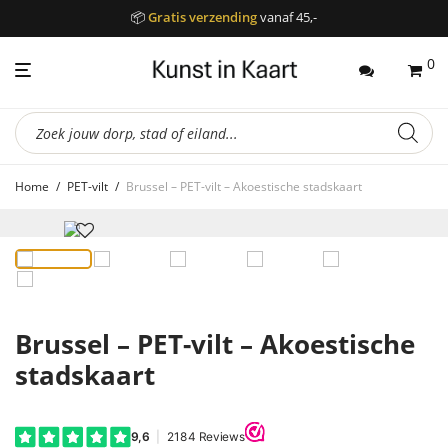
📦
Gratis verzending
vanaf 45,-
0
Producten
zoeken
Home
/
PET-vilt
/
Brussel – PET-vilt – Akoestische stadskaart
Brussel – PET-vilt – Akoestische
stadskaart