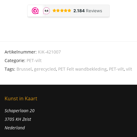
Artikelnummer:
KiK-421007
Categorie:
PET-vilt
Tags:
Brussel
,
gerecycled
,
PET Felt wandbekleding
,
PET-vilt
,
vilt
Kunst in Kaart
Schaperlaan 20
3705 KH Zeist
Nederland