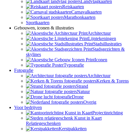
Landvlagkaarten
Reiskaarten
Carnavalkaarten
Marathonkaarten
Sportkaarten
Gebouwen, iconen & illustraties
Architectuur
Lijntekeningen
Stadsillustraties
Stadsgezichten &
skylines
Iconen
Typografie
Fotografie
Architectuur
Kerken & Torens
Strand
Natuur
Drone
Overig
Voor bedrijven
Projectinrichting
Relatiegeschenken
Kerstpakketten