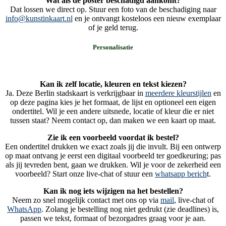
Wat als de poster beschadigd aankomt?
Dat lossen we direct op. Stuur een foto van de beschadiging naar
info@kunstinkaart.nl
en je ontvangt kosteloos een nieuw exemplaar
of je geld terug.
Personalisatie
Kan ik zelf locatie, kleuren en tekst kiezen?
Ja. Deze Berlin stadskaart is verkrijgbaar in
meerdere kleurstijlen
en
op deze pagina kies je het formaat, de lijst en optioneel een eigen
ondertitel. Wil je een andere uitsnede, locatie of kleur die er niet
tussen staat? Neem contact op, dan maken we een kaart op maat.
Zie ik een voorbeeld voordat ik bestel?
Een ondertitel drukken we exact zoals jij die invult. Bij een ontwerp
op maat ontvang je eerst een digitaal voorbeeld ter goedkeuring; pas
als jij tevreden bent, gaan we drukken. Wil je voor de zekerheid een
voorbeeld? Start onze live-chat of stuur een
whatsapp berich
t.
Kan ik nog iets wijzigen na het bestellen?
Neem zo snel mogelijk contact met ons op via
mail
, live-chat of
WhatsApp
. Zolang je bestelling nog niet gedrukt (zie deadlines) is,
passen we tekst, formaat of bezorgadres graag voor je aan.