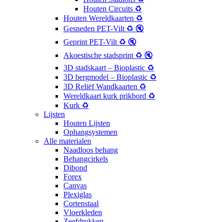
Houten Circuits ♻️
Houten Wereldkaarten ♻️
Gesneden PET-Vilt ♻️ 🔇
Geprint PET-Vilt ♻️ 🔇
Akoestische stadsprint ♻️ 🔇
3D stadskaart – Bioplastic ♻️
3D bergmodel – Bioplastic ♻️
3D Reliëf Wandkaarten ♻️
Wereldkaart kurk prikbord ♻️
Kurk ♻️
Lijsten
Houten Lijsten
Ophangsystemen
Alle materialen
Naadloos behang
Behangcirkels
Dibond
Forex
Canvas
Plexiglas
Cortenstaal
Vloerkleden
Zeefdrukken