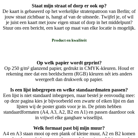
Staat mijn straat of dorp er ook op?
De kaart is gebaseerd op het werkelijke stratenpatroon van Berlin; of
jouw straat zichtbaar is, hangt af van de uitsnede. Twijfel je, of wil
je juist een kaart met jouw eigen straat of dorp in het middelpunt?
Stuur ons een bericht, een kaart op maat van elke locatie is mogelijk.
Product en kwaliteit
Op welk papier wordt geprint?
Op 250 g/m² glanzend papier, gedrukt in CMYK-kleuren. Houd er
rekening mee dat een beeldscherm (RGB) kleuren nét iets anders
weergeeft dan drukwerk op papier.
Is een lijst inbegrepen en welke standaardmaten passen?
Een lijst is niet standaard inbegrepen, maar bestel je eenvoudig mee:
op deze pagina kies je bijvoorbeeld een zwarte of eiken lijst en dan
lijsten wij de poster gratis voor je in. De prints hebben
standaardformaten (A4, A3, A2, B2 en A1) en passen daardoor ook
in vrijwel elke gangbare wissellijst.
Welk formaat past bij mijn muur?
A4 en A3 staan mooi op een plank of kleine muur, A2 en B2 komen