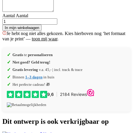
Aantal
Aantal
In mijn winkelwagen
Je hebt nog niet alles gekozen. Kies hierboven nog ‘het formaat
van je print’ —
toon mij waar
.
✓
Gratis
te
personaliseren
✓
Niet goed? Geld terug!
✓
Gratis levering
v.a. 45,- | incl. track & trace
✓
Binnen
1–3 dagen
in huis
✓
Het perfecte cadeau! 🎁
Dit ontwerp is ook verkrijgbaar op