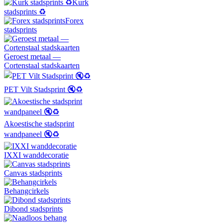
Kurk
stadsprints ♻️
Forex
stadsprints
Geroest metaal —
Cortenstaal stadskaarten
PET Vilt Stadsprint 🔇♻️
Akoestische stadsprint
wandpaneel 🔇♻️
IXXI wanddecoratie
Canvas stadsprints
Behangcirkels
Dibond stadsprints