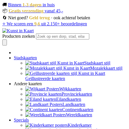
🚚
Binnen
1-3 dagen
in huis
📦
Gratis verzending
vanaf 45,-
🔄 Niet goed?
Geld terug
· ook achteraf betalen
⭐ We scoren een
9,6
uit 2.150+ beoordelingen
Producten zoeken
Stadskaarten
Stadskaart stijl
Mozaïekkaart stijl
Geïllustreerde kaarten
Andere kaarten
Wijkkaarten
Provinciekaarten
Eilandkaarten
Landkaarten
Continentkaarten
Wereldkaarten
Specials
Kinderkamer