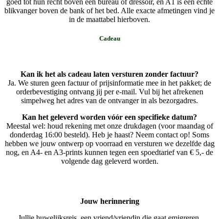
goed tot hun recht boven een bureau of dressoir, en A1 is een echte
blikvanger boven de bank of het bed. Alle exacte afmetingen vind je
in de maattabel hierboven.
Cadeau
Kan ik het als cadeau laten versturen zonder factuur?
Ja. We sturen geen factuur of prijsinformatie mee in het pakket; de
orderbevestiging ontvang jij per e-mail. Vul bij het afrekenen
simpelweg het adres van de ontvanger in als bezorgadres.
Kan het geleverd worden vóór een specifieke datum?
Meestal wel: houd rekening met onze drukdagen (voor maandag of
donderdag 16:00 besteld). Heb je haast? Neem contact op! Soms
hebben we jouw ontwerp op voorraad en versturen we dezelfde dag
nog, en A4- en A3-prints kunnen tegen een spoedtarief van € 5,- de
volgende dag geleverd worden.
Jouw herinnering
Jullie huwelijksreis, een vriend/vriendin die gaat emigreren,