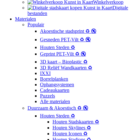
Winkelverkoop
Digitale
bestanden
Materialen
Populair
Akoestische stadsprint ♻️ 🔇
Gesneden PET-Vilt ♻️ 🔇
Houten Steden ♻️
Geprint PET-Vilt ♻️ 🔇
3D kaart – Bioplastic ♻️
3D Reliëf Wandkaarten ♻️
IXXI
Borrelplanken
Ophangsystemen
Cadeaukaarten
Puzzels
Alle materialen
Duurzaam & Akoestisch ♻️ 🔇
Houten Steden ♻️
Houten Stadskaarten ♻️
Houten Skylines ♻️
Houten Iconen ♻️
Houten Stadions ♻️