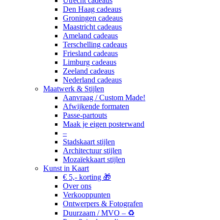
Utrecht cadeaus
Den Haag cadeaus
Groningen cadeaus
Maastricht cadeaus
Ameland cadeaus
Terschelling cadeaus
Friesland cadeaus
Limburg cadeaus
Zeeland cadeaus
Nederland cadeaus
Maatwerk & Stijlen
Aanvraag / Custom Made!
Afwijkende formaten
Passe-partouts
Maak je eigen posterwand
–
Stadskaart stijlen
Architectuur stijlen
Mozaïekkaart stijlen
Kunst in Kaart
€ 5,- korting 🎁
Over ons
Verkooppunten
Ontwerpers & Fotografen
Duurzaam / MVO – ♻️