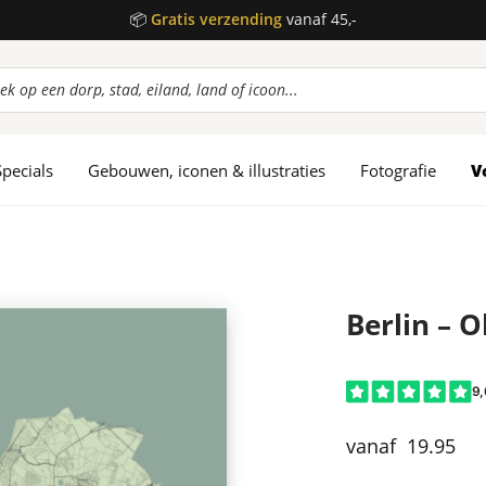
📦
Gratis verzending
vanaf 45,-
ucten
en
Specials
Gebouwen, iconen & illustraties
Fotografie
V
Berlin – O
19.95