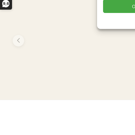
9,6
O