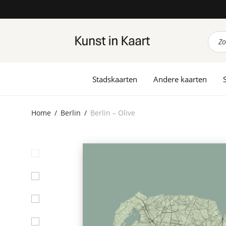
Prod
zoek
Stadskaarten
Andere kaarten
Home
/
Berlin
/
Berlin – Olive