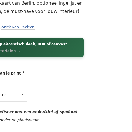
aart van Berlin, optioneel ingelijst en
n, dé must-have voor jouw interieur!
r
Jorick van Raalten
p akoestisch doek, IXXI of canvas?
aterialen →
an je print
*
aliseer met een ondertitel of symbool
.
d onder de plaatsnaam