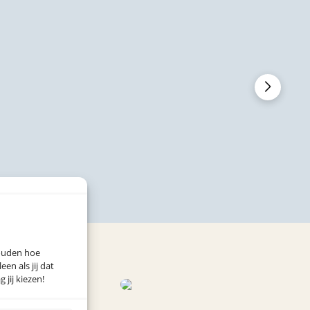
houden hoe
n als jij dat
 jij kiezen!