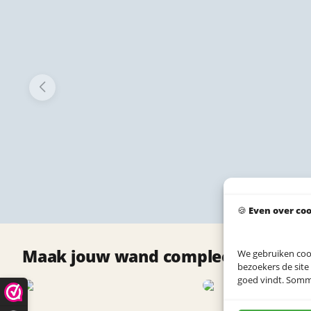
🍪
Even over co
Maak jouw wand compleet met deze
We gebruiken coo
bezoekers de site
goed vindt. Sommig