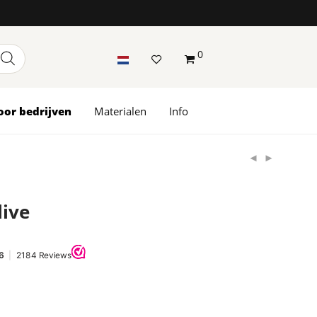
0
oor bedrijven
Materialen
Info
live