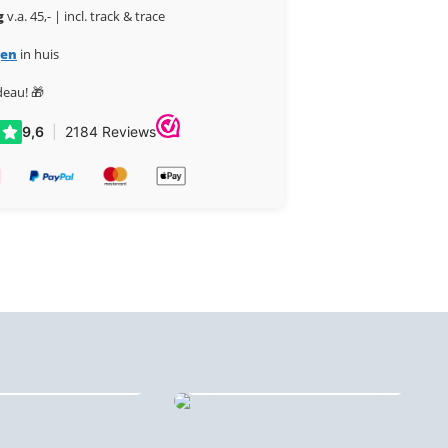
g
v.a. 45,- | incl. track & trace
gen
in huis
deau! 🎁
 stadsprints ♻️
Forex stadsprints