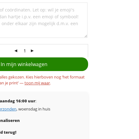
In mijn winkelwagen
 alles gekozen. Kies hierboven nog ‘het formaat
an je print’ —
toon mij waar
.
aandag 16:00 uur
:
erzonden
, woensdag in huis
naliseren
d terug!