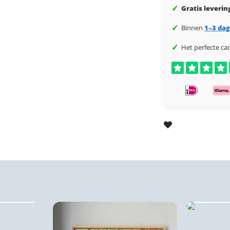
✓
Gratis leverin
✓
Binnen
1–3 da
✓
Het perfecte ca
rints
Kurk