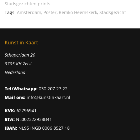
Stadsgezichten prints
Tags:
Amsterdam
,
Poster
,
Remko Heemskerk
,
Stadsgezicht
Kunst in Kaart
Schaperlaan 20
3705 KH Zeist
Nederland
Tel/Whatsapp:
030 207 27 22
Mail ons:
info@kunstinkaart.nl
KVK:
62796941
Btw:
NL002322938B41
IBAN:
NL95 INGB 0006 8527 18