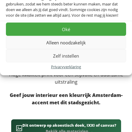
moeiteloos stylen in zowel moderne als klassieke
gebruiken, zodat we hem steeds beter kunnen maken, maar dat
doen we alleen als jij dat goed vindt. Sommige cookies zijn nodig
interieurs.
voor de site (die zetten we altijd aan). Voor de rest mag jij kiezen!
Waarom kiezen voor dit stadsgezicht van
Oké
Amsterdam?
Alleen noodzakelijk
Sfeervol, kleurrijk ontwerp van de Elandsgracht
Ideaal als wanddecoratie voor thuis of op kantoor
Zelf instellen
Perfect cadeau voor liefhebbers van Amsterdam en
stadskunst
Privacyverklaring
Hoge kwaliteit print voor een stijlvolle en duurzame
uitstraling
Geef jouw interieur een kleurrijk Amsterdam-
accent met dit stadsgezicht.
Dit ontwerp op akoestisch doek, IXXI of canvas?
Bekijk alle materialen →