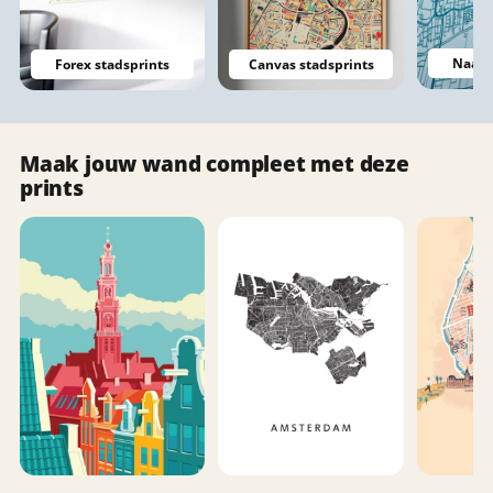
Naadl
Forex stadsprints
Canvas stadsprints
Maak jouw wand compleet met deze
prints