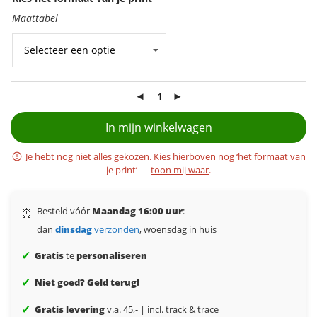
Maattabel
In mijn winkelwagen
Je hebt nog niet alles gekozen. Kies hierboven nog ‘het formaat van
je print’ —
toon mij waar
.
Besteld vóór
Maandag 16:00 uur
:
⏰
dan
dinsdag
verzonden
, woensdag in huis
✓
Gratis
te
personaliseren
✓
Niet goed? Geld terug!
✓
Gratis levering
v.a. 45,- | incl. track & trace