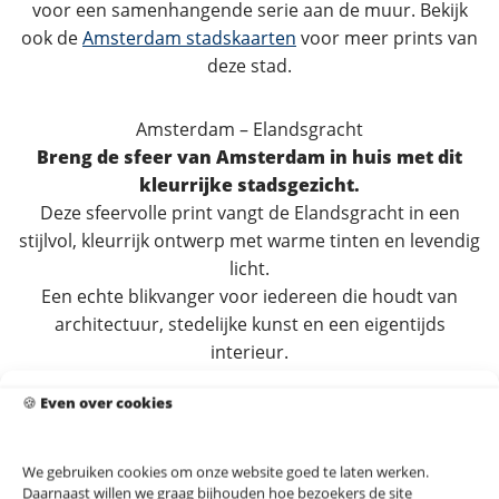
voor een samenhangende serie aan de muur. Bekijk
ook de
Amsterdam stadskaarten
voor meer prints van
deze stad.
Amsterdam – Elandsgracht
Breng de sfeer van Amsterdam in huis met dit
kleurrijke stadsgezicht.
Deze sfeervolle print vangt de Elandsgracht in een
stijlvol, kleurrijk ontwerp met warme tinten en levendig
licht.
Een echte blikvanger voor iedereen die houdt van
architectuur, stedelijke kunst en een eigentijds
interieur.
Dit kleurrijke stadsgezicht van Amsterdam combineert
🍪
Even over cookies
kleur en karakter, waardoor het perfect past in
woonkamers, werkkamers en creatieve ruimtes.
We gebruiken cookies om onze website goed te laten werken.
Dankzij de rijke, warme kleuren laat deze poster zich
Daarnaast willen we graag bijhouden hoe bezoekers de site