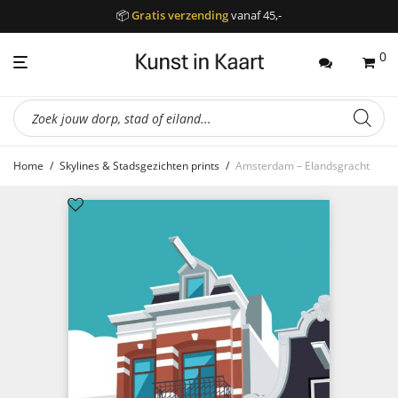
📦
Gratis verzending
vanaf 45,-
0
Producten
zoeken
Home
/
Skylines & Stadsgezichten prints
/
Amsterdam – Elandsgracht