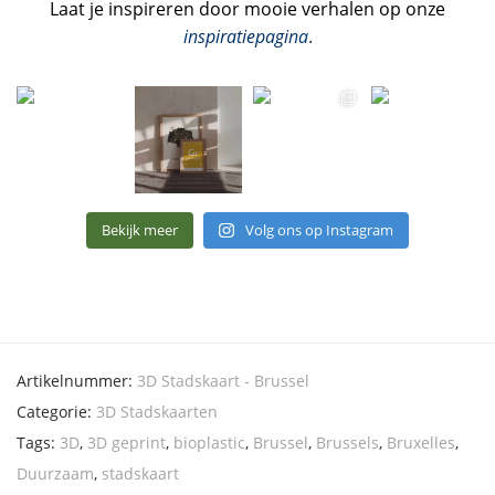
Laat je inspireren door mooie verhalen op onze
inspiratiepagina
.
Bekijk meer
Volg ons op Instagram
Artikelnummer:
3D Stadskaart - Brussel
Categorie:
3D Stadskaarten
Tags:
3D
,
3D geprint
,
bioplastic
,
Brussel
,
Brussels
,
Bruxelles
,
Duurzaam
,
stadskaart