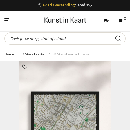
📦
Gratis verzending
vanaf 45,-
0
Producten
zoeken
Home
/
3D Stadskaarten
/
3D Stadskaart – Brussel