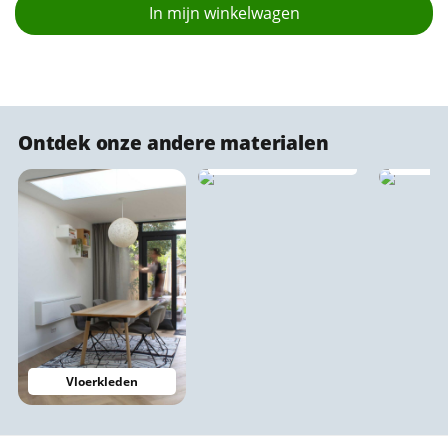
In mijn winkelwagen
Ontdek onze andere materialen
Plexiglas stadsprints
Stadsp
Vloerkleden