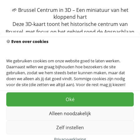
🌱 Brussel Centrum in 3D – Een miniatuur van het
kloppend hart
Deze 3D-kaart toont het historische centrum van
Brussel, met focus op het gebied rond de Anspachlaan
–
🍪
Even over cookies
een belangrijke stadsboulevard die het oude en nieuwe
Brussel met elkaar verbindt.
We gebruiken cookies om onze website goed te laten werken.
Daarnaast willen we graag bijhouden hoe bezoekers de site
Met uiterste precisie zijn iconische plekken vastgelegd:
gebruiken, zodat we hem steeds beter kunnen maken, maar dat
de Anspachlaan zelf, het Beursplein, de Grote Markt,
doen we alleen als jij dat goed vindt. Sommige cookies zijn nodig
De Brouckèreplein, Sint-Goriksplein en de omliggende
voor de site (die zetten we altijd aan). Voor de rest mag jij kiezen!
voetgangerszone –
Oké
allemaal herkenbaar in een elegant 3D-model.
Alleen noodzakelijk
Duurzaam & kosmopolitisch
Deze stadskaart is meer dan een decoratief object –
Zelf instellen
het is een stukje Brusselse identiteit, gegoten in vorm
en materiaal.
Privacyverklaring