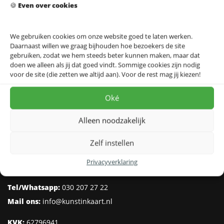
🍪
Even over cookies
Papendrecht Stadskaart –
Papendrecht Stadskaart –
Spring
White
★★★★★
★★★★★
We gebruiken cookies om onze website goed te laten werken.
Daarnaast willen we graag bijhouden hoe bezoekers de site
19.95
19.95
gebruiken, zodat we hem steeds beter kunnen maken, maar dat
doen we alleen als jij dat goed vindt. Sommige cookies zijn nodig
voor de site (die zetten we altijd aan). Voor de rest mag jij kiezen!
Oké
Kunst in Kaart
Alleen noodzakelijk
Schaperlaan 20
Zelf instellen
3705 KH Zeist
Nederland
Privacyverklaring
Tel/Whatsapp:
030 207 27 22
Mail ons:
info@kunstinkaart.nl
KVK:
62796941