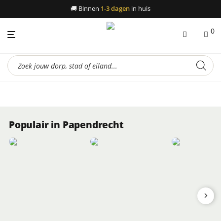
🚚
Binnen
1-3 dagen
in huis
0
Producten
zoeken
Populair in Papendrecht