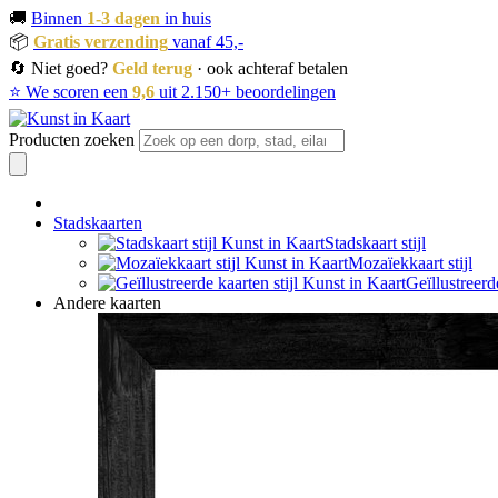
🚚
Binnen
1-3 dagen
in huis
📦
Gratis verzending
vanaf 45,-
🔄 Niet goed?
Geld terug
· ook achteraf betalen
⭐ We scoren een
9,6
uit 2.150+ beoordelingen
Producten zoeken
Stadskaarten
Stadskaart stijl
Mozaïekkaart stijl
Geïllustreerd
Andere kaarten