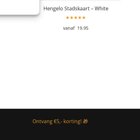
pring
Hengelo Stadskaart – White
★★★★★
19.95
Ontvang €5,- korting! 🎁