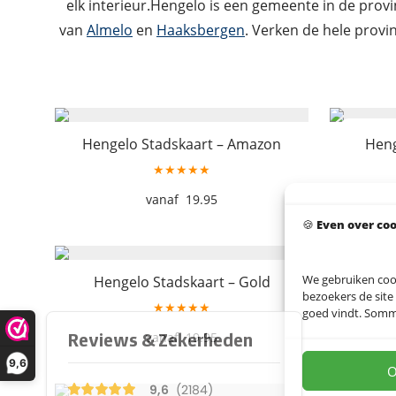
elk interieur.Hengelo is een gemeente in de prov
van
Almelo
en
Haaksbergen
. Verken de hele provi
Hengelo Stadskaart – Amazon
Heng
★★★★★
19.95
🍪
Even over co
We gebruiken coo
Hengelo Stadskaart – Gold
Hengel
bezoekers de site
★★★★★
goed vindt. Sommig
19.95
9,6
O