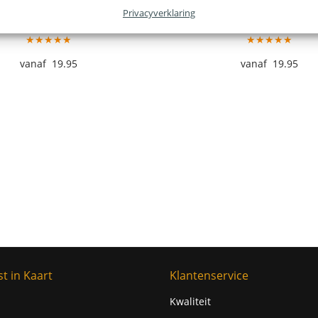
Privacyverklaring
lo Stadskaart – Prussian
Hengelo Stadskaart – S
★★★★★
★★★★★
19.95
19.95
t in Kaart
Klantenservice
Kwaliteit