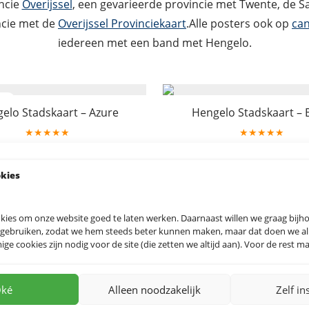
incie
Overijssel
, een gevarieerde provincie met Twente, de Sa
ncie met de
Overijssel Provinciekaart
.Alle posters ook op
ca
iedereen met een band met Hengelo.
elo Stadskaart – Azure
Hengelo Stadskaart – 
★★★★★
★★★★★
19.95
19.95
okies
kies om onze website goed te laten werken. Daarnaast willen we graag bij
o Stadskaart – GoldenRod
Hengelo Stadskaart – 
 gebruiken, zodat we hem steeds beter kunnen maken, maar dat doen we allee
★★★★★
★★★★★
e cookies zijn nodig voor de site (die zetten we altijd aan). Voor de rest mag
19.95
19.95
ké
Alleen noodzakelijk
Zelf in