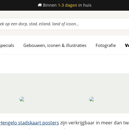
🚚
Binnen
1-3 dagen
in huis
ucten
en
Specials
Gebouwen, iconen & illustraties
Fotografie
V
Hengelo stadskaart posters
zijn verkrijgbaar in meer dan tw