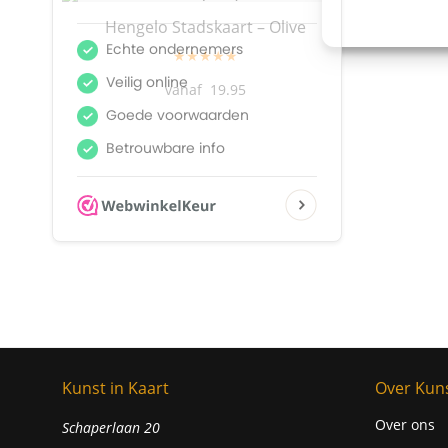
Hengelo Stadskaart – Olive
Henge
★★★★★
19.95
Kunst in Kaart
Over Kuns
Over ons
Schaperlaan 20