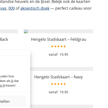
llandse heuvels en de IJssel. Bekijk ook de kaarten
nvas
,
IXXI
of
akoestisch doek
— perfect cadeau voor
Black
Hengelo Stadskaart – Feldgrau
★★★★★
19.95
houden hoe
Mint
Hengelo Stadskaart – Navy
n als jij dat
★★★★★
 jij kiezen!
19.95
stellen