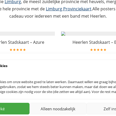
cie
Limburg
, de meest zuidelijke provincie met heuvels, mer
e hele provincie met de
Limburg Provinciekaart
.Alle poster
cadeau voor iedereen met een band met Heerlen.
len Stadskaart – Azure
Heerlen Stadskaart – 
★★★★★
★★★★★
19.95
19.95
okies
kies om onze website goed te laten werken. Daarnaast willen we graag bij
n Stadskaart – GoldenRod
Heerlen Stadskaart – 
 gebruiken, zodat we hem steeds beter kunnen maken, maar dat doen we allee
★★★★★
★★★★★
e cookies zijn nodig voor de site (die zetten we altijd aan). Voor de rest mag
19.95
19.95
ké
Alleen noodzakelijk
Zelf in