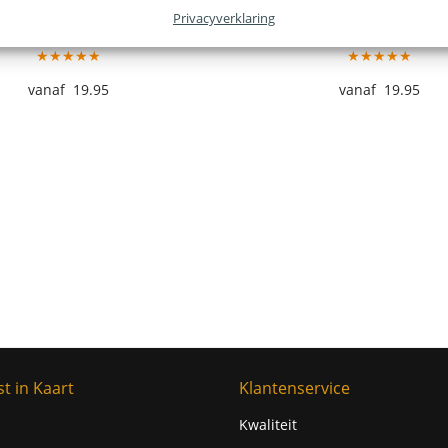
Privacyverklaring
en Stadskaart – Prussian
Heerlen Stadskaart – S
★★★★★
★★★★★
19.95
19.95
t in Kaart
Klantenservice
Kwaliteit