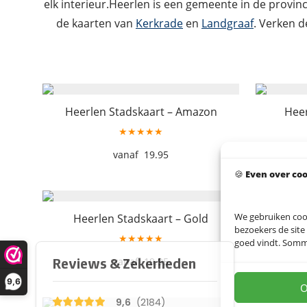
elk interieur.Heerlen is een gemeente in de provin
de kaarten van
Kerkrade
en
Landgraaf
. Verken d
Heerlen Stadskaart – Amazon
Heer
★★★★★
19.95
🍪
Even over co
We gebruiken coo
Heerlen Stadskaart – Gold
Heerle
bezoekers de site
★★★★★
goed vindt. Sommig
19.95
9,6
O