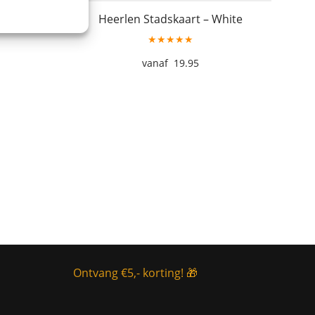
pring
Heerlen Stadskaart – White
★★★★★
19.95
Ontvang €5,- korting! 🎁