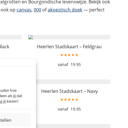
gelgrotten en Bourgondische levenswijze. Bekijk ook
s ook op
canvas
,
IXXI
of
akoestisch doek
— perfect
Black
Heerlen Stadskaart – Feldgrau
★★★★★
19.95
houden hoe
Mint
Heerlen Stadskaart – Navy
n als jij dat
★★★★★
 jij kiezen!
19.95
stellen