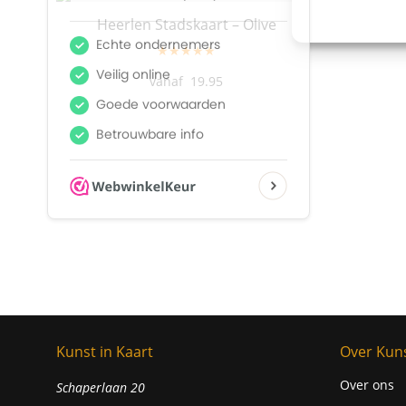
Heerlen Stadskaart – Olive
Heerl
★★★★★
19.95
Kunst in Kaart
Over Kuns
Over ons
Schaperlaan 20