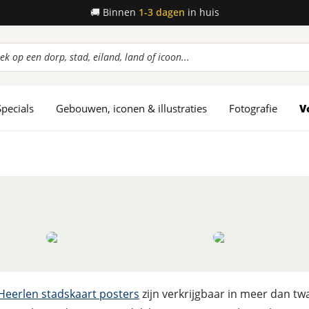
🚚
Binnen
1-3 dagen
in huis
ucten
en
Specials
Gebouwen, iconen & illustraties
Fotografie
V
Heerlen stadskaart posters
zijn verkrijgbaar in meer dan tw