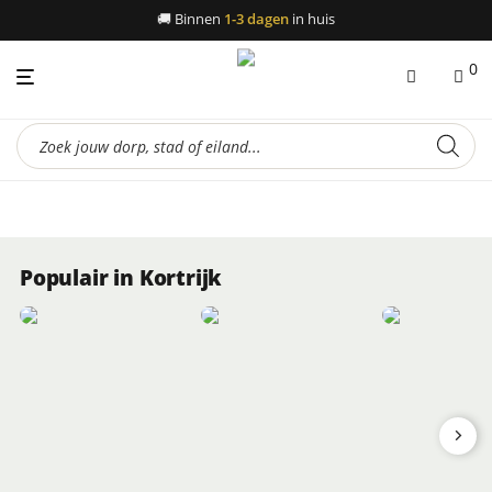
🚚
Binnen
1-3 dagen
in huis
0
Producten
zoeken
Populair in Kortrijk