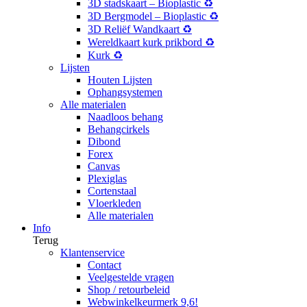
3D stadskaart – Bioplastic ♻️
3D Bergmodel – Bioplastic ♻️
3D Reliëf Wandkaart ♻️
Wereldkaart kurk prikbord ♻️
Kurk ♻️
Lijsten
Houten Lijsten
Ophangsystemen
Alle materialen
Naadloos behang
Behangcirkels
Dibond
Forex
Canvas
Plexiglas
Cortenstaal
Vloerkleden
Alle materialen
Info
Terug
Klantenservice
Contact
Veelgestelde vragen
Shop / retourbeleid
Webwinkelkeurmerk 9,6!