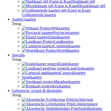
Stadskaart stijl
Mozaïekkaart stijl
Geïllustreerde kaarten
Andere kaarten
Terug
Wijkkaarten
Provinciekaarten
Eilandkaarten
Landkaarten
Continentkaarten
Wereldkaarten
Specials
Terug
Kinderkamer
Landvlagkaarten
Carnavalkaarten
Sportkaarten
Marathonkaarten
Reiskaarten
Gebouwen, iconen & illustraties
Terug
Architectuur
Lijntekeningen
Stadsillustraties