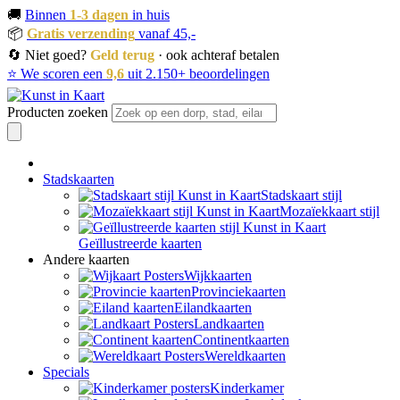
🚚
Binnen
1-3 dagen
in huis
📦
Gratis verzending
vanaf 45,-
🔄 Niet goed?
Geld terug
· ook achteraf betalen
⭐ We scoren een
9,6
uit 2.150+ beoordelingen
Producten zoeken
Stadskaarten
Stadskaart stijl
Mozaïekkaart stijl
Geïllustreerde kaarten
Andere kaarten
Wijkkaarten
Provinciekaarten
Eilandkaarten
Landkaarten
Continentkaarten
Wereldkaarten
Specials
Kinderkamer