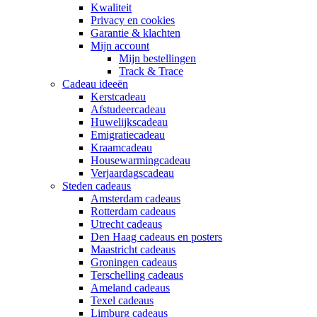
Kwaliteit
Privacy en cookies
Garantie & klachten
Mijn account
Mijn bestellingen
Track & Trace
Cadeau ideeën
Kerstcadeau
Afstudeercadeau
Huwelijkscadeau
Emigratiecadeau
Kraamcadeau
Housewarmingcadeau
Verjaardagscadeau
Steden cadeaus
Amsterdam cadeaus
Rotterdam cadeaus
Utrecht cadeaus
Den Haag cadeaus en posters
Maastricht cadeaus
Groningen cadeaus
Terschelling cadeaus
Ameland cadeaus
Texel cadeaus
Limburg cadeaus