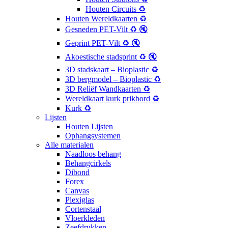
Houten Circuits ♻️
Houten Wereldkaarten ♻️
Gesneden PET-Vilt ♻️ 🔇
Geprint PET-Vilt ♻️ 🔇
Akoestische stadsprint ♻️ 🔇
3D stadskaart – Bioplastic ♻️
3D bergmodel – Bioplastic ♻️
3D Reliëf Wandkaarten ♻️
Wereldkaart kurk prikbord ♻️
Kurk ♻️
Lijsten
Houten Lijsten
Ophangsystemen
Alle materialen
Naadloos behang
Behangcirkels
Dibond
Forex
Canvas
Plexiglas
Cortenstaal
Vloerkleden
Zeefdrukken