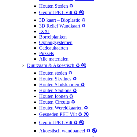
Houten Steden ♻️
Geprint PET-Vilt ♻️ 🔇
3D kaart – Bioplastic ♻️
3D Reliëf Wandkaart ♻️
IXXI
Borrelplanken
Ophangsystemen
Cadeaukaarten
Puzzels
Alle materialen
Duurzaam & Akoestisch ♻️ 🔇
Houten steden ♻️
Houten Skylines ♻️
Houten Stadskaarten ♻️
Houten Stadions ♻️
Houten Iconen ♻️
Houten Circuits ♻️
Houten Wereldkaarten ♻️
Gesneden PET-Vilt ♻️ 🔇
Geprint PET-Vilt ♻️ 🔇
Akoestisch wandpaneel ♻️ 🔇