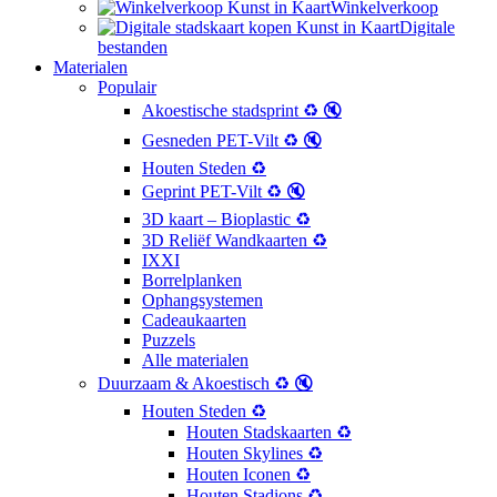
Winkelverkoop
Digitale
bestanden
Materialen
Populair
Akoestische stadsprint ♻️ 🔇
Gesneden PET-Vilt ♻️ 🔇
Houten Steden ♻️
Geprint PET-Vilt ♻️ 🔇
3D kaart – Bioplastic ♻️
3D Reliëf Wandkaarten ♻️
IXXI
Borrelplanken
Ophangsystemen
Cadeaukaarten
Puzzels
Alle materialen
Duurzaam & Akoestisch ♻️ 🔇
Houten Steden ♻️
Houten Stadskaarten ♻️
Houten Skylines ♻️
Houten Iconen ♻️
Houten Stadions ♻️