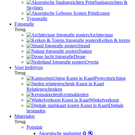
Stadsgezichten &
Skylines
Iconen
Typografie
Fotografie
Terug
Architectuur
Kerken & torens
Strand
Natuur
Drone
Overig
Voor bedrijven
Terug
Projectinrichting
Relatiegeschenken
Kerstpakketten
Winkelverkoop
Digitale
bestanden
Materialen
Terug
Populair
Akoestische stadsprint ♻️ 🔇