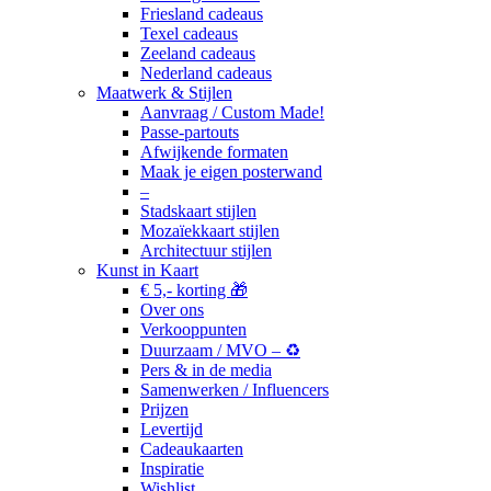
Friesland cadeaus
Texel cadeaus
Zeeland cadeaus
Nederland cadeaus
Maatwerk & Stijlen
Aanvraag / Custom Made!
Passe-partouts
Afwijkende formaten
Maak je eigen posterwand
–
Stadskaart stijlen
Mozaïekkaart stijlen
Architectuur stijlen
Kunst in Kaart
€ 5,- korting 🎁
Over ons
Verkooppunten
Duurzaam / MVO – ♻️
Pers & in de media
Samenwerken / Influencers
Prijzen
Levertijd
Cadeaukaarten
Inspiratie
Wishlist