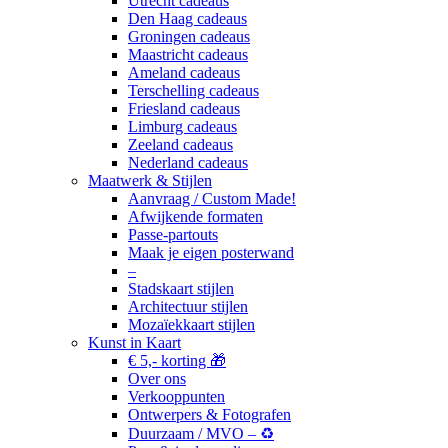
Utrecht cadeaus
Den Haag cadeaus
Groningen cadeaus
Maastricht cadeaus
Ameland cadeaus
Terschelling cadeaus
Friesland cadeaus
Limburg cadeaus
Zeeland cadeaus
Nederland cadeaus
Maatwerk & Stijlen
Aanvraag / Custom Made!
Afwijkende formaten
Passe-partouts
Maak je eigen posterwand
–
Stadskaart stijlen
Architectuur stijlen
Mozaïekkaart stijlen
Kunst in Kaart
€ 5,- korting 🎁
Over ons
Verkooppunten
Ontwerpers & Fotografen
Duurzaam / MVO – ♻️