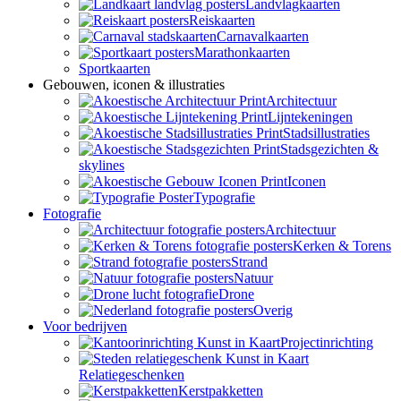
Landvlagkaarten
Reiskaarten
Carnavalkaarten
Marathonkaarten
Sportkaarten
Gebouwen, iconen & illustraties
Architectuur
Lijntekeningen
Stadsillustraties
Stadsgezichten &
skylines
Iconen
Typografie
Fotografie
Architectuur
Kerken & Torens
Strand
Natuur
Drone
Overig
Voor bedrijven
Projectinrichting
Relatiegeschenken
Kerstpakketten